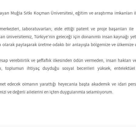
yan Muğla Sıtkı Koçman Üniversitesi, eğitim ve araştırma imkanları il
kezleri, laboratuvarları; elde ettiği patent ve proje başarıları ile
yan üniversitemiz, Türkiye’nin geleceği için donanımlı insan kaynağı yet
 olarak paylaşarak üretme odaklı bir anlayışla bölgemize ve ülkemize
 hesap verebilirlik ve şeffaflık ilkesinden ödün vermeden, insan hakları 
, toplumun ihtiyaç duyduğu sosyal becerileri yüksek, entelektüel 
met edecek olmanın yarattığı heyecanla başta akademik ve idari pers
izi ve değerli ailelerini en içten duygularımla selamlıyorum.