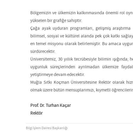
Bölgemizin ve ülkemizin kalkınmasında önemli rol oyna
yükselen bir grafiğe sahiptir.
Çağa ayak uyduran programları, gelişmiş araştırma mer
bilimsel, sosyal ve kültürel alanda pek çok katkı sağla
en temel misyonu olarak belirlemiştir. Bu amaca uygun
sürdürecektir.
Üniversitemiz, 30 yıllık tecrübesiyle bilimin ışığında;
uygunluk süreçlerinden ayrılmadan ülkemize faydalı
yetiştirmeye devam edecektir.
Muğla Sıtkı Koçman Üniversitesine Rektör olarak hiz
olmak üzere bütün mensuplarımızı, kıymetli öğrencilerim
Prof. Dr. Turhan Kaçar
Rektör
Bilgi İşlem Dairesi Başkanlığı