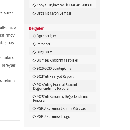
Kopya Heykeltıraşlık Eserleri Müzesi
e sürekli
Organizasyon Şeması
 ülkemize
Belgeler
iştirmeyi
Öğrenci İşleri
 ulaşmayı
Personel
Bilgi İşlem
ve hukuka
Bilimsel Araştırma Projeleri
bireyler
2026-2030 Stratejik Planı
2025 Yılı Faaliyet Raporu
onelimiz
2025 Yılı İç Kontrol Sistemi
Değerlendirme Raporu
2025 Yılı Kurum İç Değerlendirme
Raporu
MSKÜ Kurumsal Kimlik Kılavuzu
MSKÜ Kurumsal Logo