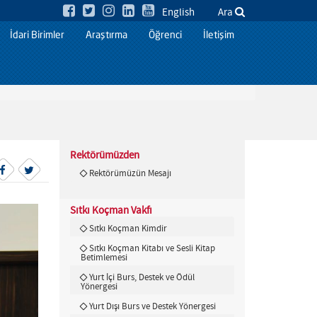
English
Ara
İdari Birimler
Araştırma
Öğrenci
İletişim
Rektörümüzden
Rektörümüzün Mesajı
Sıtkı Koçman Vakfı
Sıtkı Koçman Kimdir
Sıtkı Koçman Kitabı ve Sesli Kitap
Betimlemesi
Yurt İçi Burs, Destek ve Ödül
Yönergesi
Yurt Dışı Burs ve Destek Yönergesi