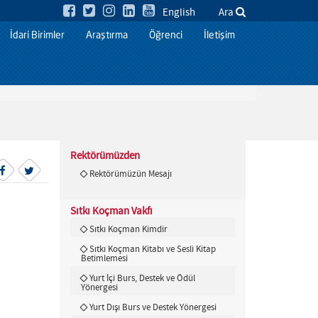
English
Ara
İdari Birimler
Araştırma
Öğrenci
İletişim
Rektörümüzden
Rektörümüzün Mesajı
Sıtkı Koçman Vakfı
Sıtkı Koçman Kimdir
Sıtkı Koçman Kitabı ve Sesli Kitap
Betimlemesi
Yurt İçi Burs, Destek ve Ödül
Yönergesi
Yurt Dışı Burs ve Destek Yönergesi