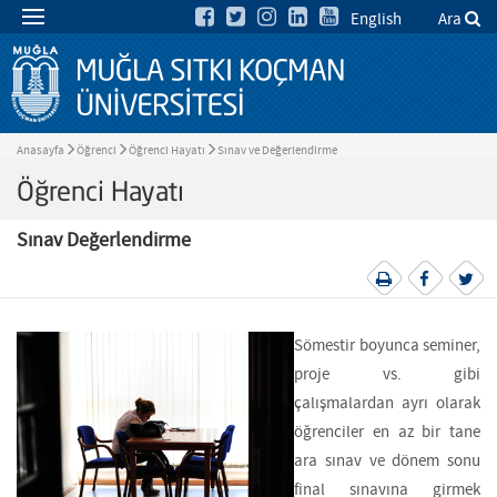
English
Ara
Anasayfa
Öğrenci
Öğrenci Hayatı
Sınav ve Değerlendirme
Öğrenci Hayatı
Sınav Değerlendirme
Sömestir boyunca seminer,
proje vs. gibi
çalışmalardan ayrı olarak
öğrenciler en az bir tane
ara sınav ve dönem sonu
final sınavına girmek