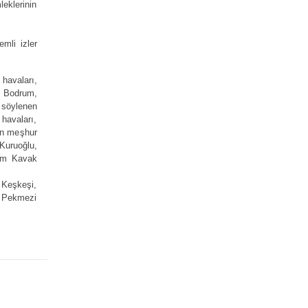
klerinin
mli izler
avaları,
e Bodrum,
 söylenen
havaları,
nin meşhur
Kuruoğlu,
dim Kavak
 Keşkeşi,
p Pekmezi