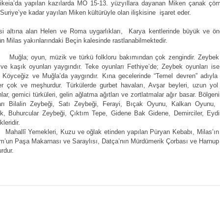
a yapılan kazılarda MÖ 15-13. yüzyıllara dayanan Miken çanak çömle
uriye’ye kadar yayılan Miken kültürüyle olan ilişkisine işaret eder.
ına alan Helen ve Roma uygarlıkları, Karya kentlerinde büyük ve öne
gün Milas yakınlarındaki Beçin kalesinde rastlanabilmektedir.
; oyun, müzik ve türkü folkloru bakımından çok zengindir. Zeybek h
ve kaşık oyunları yaygındır. Teke oyunları Fethiye’de; Zeybek oyunları is
, Köyceğiz ve Muğla’da yaygındır. Kına gecelerinde “Temel devren” adıyla
ler çok ve meşhurdur. Türkülerde gurbet havaları, Avşar beyleri, uzun yol 
ar, gemici türküleri, gelin ağlatma ağıtları ve zortlatmalar ağır basar. Bölge
arı Bilalin Zeybeği, Satı Zeybeği, Ferayi, Bıçak Oyunu, Kalkan Oyunu, 
k, Buhurcular Zeybeği, Çıktım Tepe, Gidene Bak Gidene, Demirciler, Ey
leridir.
lî Yemekleri, Kuzu ve oğlak etinden yapılan Püryan Kebabı, Milas’ın
m’un Paşa Makarnası ve Saraylısı, Datça’nın Mürdümerik Çorbası ve Harnu
rdur.