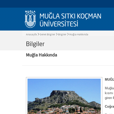
Anasayfa
Genel Bilgiler
Bilgiler
Muğla Hakkında
Bilgiler
Muğla Hakkında
MUĞ
Muğla
k
giren
Coğra