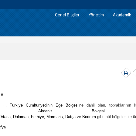
Genel Bilgiler
Yönetim
Akademik
LA
 ili,
Türkiye Cumhuriyeti
'nin
Ege Bölgesi
'ne dahil olan, topraklarının 
ısmı
Akdeniz Bölgesi
içi
Ortaca
,
Dalaman
,
Fethiye
,
Marmaris
,
Datça
ve
Bodrum
gibi tatil bölgeleri ile ün
fya