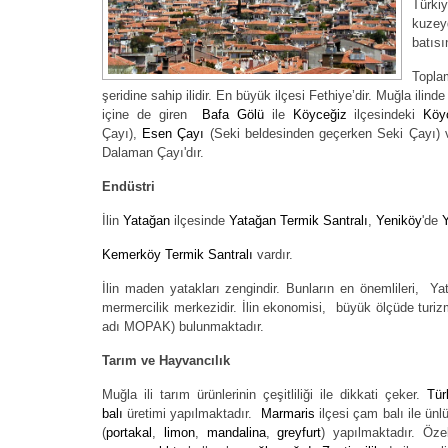
Tür
kuze
batıs
Topla
şeridine sahip ilidir. En büyük ilçesi Fethiye’dir. Muğla ilin
içine de giren
Bafa Gölü
ile
Köyceğiz
ilçesindeki
Köy
Çayı),
Esen Çayı
(Seki beldesinden geçerken Seki Çayı) ve
Dalaman Çayı'dır.
Endüstri
İlin
Yatağan
ilçesinde
Yatağan Termik Santralı
,
Yeniköy
'de
Y
Kemerköy Termik Santralı
vardır.
İlin maden yatakları zengindir. Bunların en önemlileri, Y
mermercilik merkezidir. İlin ekonomisi, büyük ölçüde turi
adı MOPAK) bulunmaktadır.
Tarım ve Hayvancılık
Muğla ili tarım ürünlerinin çeşitliliği ile dikkati çeker.
Tür
balı
üretimi yapılmaktadır.
Marmaris
ilçesi çam balı ile ünl
(
portakal
,
limon
,
mandalina
,
greyfurt
) yapılmaktadır. Özel