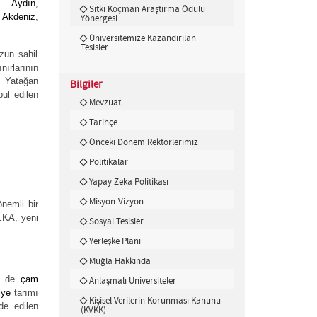
de
Aydın
,
Sıtkı Koçman Araştırma Ödülü
e
Akdeniz
,
Yönergesi
Üniversitemize Kazandırılan
Tesisler
zun sahil
ınırlarının
n Yatağan
Bilgiler
ul edilen
Mevzuat
Tarihçe
Önceki Dönem Rektörlerimiz
Politikalar
Yapay Zeka Politikası
Misyon-Vizyon
nemli bir
EKA, yeni
Sosyal Tesisler
Yerleşke Planı
Muğla Hakkında
em de
çam
Anlaşmalı Üniversiteler
iye
tarımı
Kişisel Verilerin Korunması Kanunu
de edilen
(KVKK)