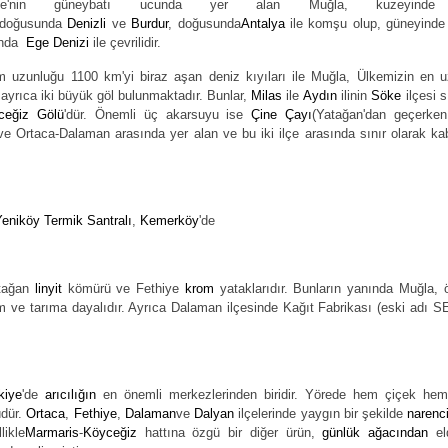
kiye'nin güneybatı ucunda yer alan Muğla, kuzeyin
ydoğusunda
Denizli
ve
Burdur
, doğusunda
Antalya
ile komşu olup, güneyind
ında
Ege Denizi
ile çevrilidir.
m uzunluğu 1100 km'yi biraz aşan deniz kıyıları ile Muğla, Ülkemizin en u
de ayrıca iki büyük göl bulunmaktadır. Bunlar,
Milas
ile
Aydın
ilinin
Söke
ilçesi s
ceğiz Gölü
'dür. Önemli üç akarsuyu ise
Çine Çayı
(Yatağan'dan geçerke
 Ortaca-Dalaman arasında yer alan ve bu iki ilçe arasında sınır olarak kab
eniköy Termik Santralı
,
Kemerköy
'de
atağan
linyit
kömürü ve Fethiye
krom
yataklarıdır. Bunların yanında Muğla, ö
zm ve tarıma dayalıdır. Ayrıca Dalaman ilçesinde Kağıt Fabrikası (eski adı S
kiye
'de
arıcılığın
en önemli merkezlerinden biridir. Yörede hem çiçek h
üdür.
Ortaca
,
Fethiye
,
Dalaman
ve
Dalyan
ilçelerinde yaygın bir şekilde
narenc
likle
Marmaris
-
Köyceğiz
hattına özgü bir diğer ürün,
günlük ağacından
el