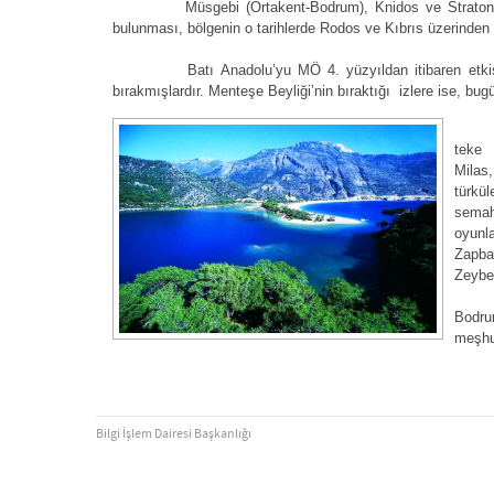
Müsgebi (Ortakent-Bodrum), Knidos ve Stratonikeia’d
bulunması, bölgenin o tarihlerde Rodos ve Kıbrıs üzerinden S
Batı Anadolu’yu MÖ 4. yüzyıldan itibaren etkisi alt
bırakmışlardır. Menteşe Beyliği’nin bıraktığı izlere ise, bu
Muğla
teke 
Milas
türkü
semahl
oyunl
Zapba
Zeybek
Mahal
Bodru
meşhu
Bilgi İşlem Dairesi Başkanlığı