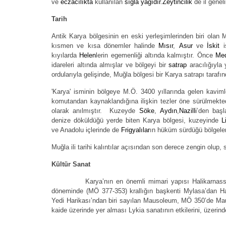
ve
eczacılıkta
kullanılan
sığla yağıdır
.
Zeytincilik
de il geneli
Tarih
Antik Karya bölgesinin en eski yerleşimlerinden biri olan M
kısmen
ve kısa dönemler halinde
Mısır
,
Asur
ve
İskit
iş
kıyılarda
Helen
lerin egemenliği altında kalmıştır. Önce
Med
idareleri altında almışlar ve bölgeyi bir
satrap
aracılığıyla 
ordularıyla gelişinde, Muğla bölgesi bir Karya satrapı tarafı
'Karya' isminin bölgeye M.Ö. 3400 yıllarında gelen kavimler
komutandan kaynaklandığına ilişkin tezler öne sürülmekte
olarak anılmıştır. Kuzeyde
Söke
,
Aydın
,
Nazilli
’den baş
denize döküldüğü yerde biten Karya bölgesi, kuzeyinde
L
ve Anadolu içlerinde de
Frigyalılar
ın hüküm sürdüğü bölgele
Muğla ili tarihi kalıntılar açısından son derece zengin olup, 
Kültür Sanat
Karya’nın en önemli mimari yapısı Halikarnassos’tak
döneminde (MÖ 377-353) krallığın başkenti Mylasa’dan Ha
Yedi Harikası’ndan biri sayılan Mausoleum, MÖ 350’de Mauso
kaide üzerinde yer alması Lykia sanatının etkilerini, üzerinde