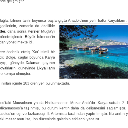
nde gelişmiştir
uğla, bilinen tarihi boyunca başlangıçta Anadolu'nun yerli halkı Karyalıların
gallerinin, zamanla da özellikle
ler
, daha sonra
Persler
Muğla'yı
yönetmişlerdir.
Büyük İskender
'in
ndan yönetilmekte idi.
e önderlik etmiş 'Kar' isimli bir
dir. Bölge, çağlar boyunca Karya
layıp, güneyde
Dalaman
çayının
idyalılar
ın, güneyinde
Likyalılar
ın
re komşu olmuştur.
sınırları içinde 103 ören yeri bulunmaktadır.
i Mausoleum ya da Halikarnassos Mezar Anıtı’dır. Karya satrabı 2. 
likarnassos’a taşınmış, bu durum kentin daha da gelişmesini sağlamıştır.
los’un eşi ve kızkardeşi II. Artemisia tarafından yaptırılmıştır. Bu anıtın 
ki mezar anıtı ise, İon düzeninde galerinin etkilerini yansıtır.