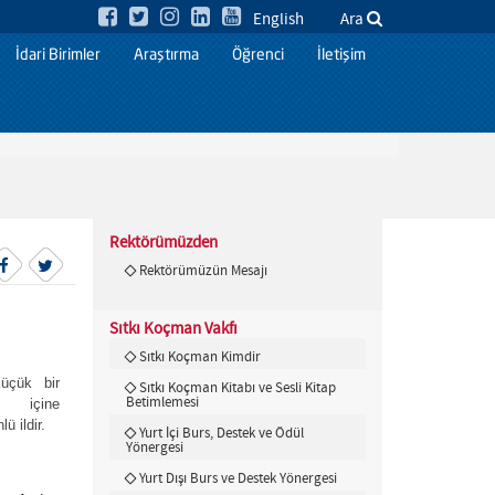
English
Ara
İdari Birimler
Araştırma
Öğrenci
İletişim
Rektörümüzden
Rektörümüzün Mesajı
Sıtkı Koçman Vakfı
Sıtkı Koçman Kimdir
küçük bir
Sıtkı Koçman Kitabı ve Sesli Kitap
Betimlemesi
ne
lü ildir.
Yurt İçi Burs, Destek ve Ödül
Yönergesi
Yurt Dışı Burs ve Destek Yönergesi