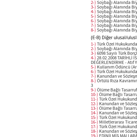
2-)
Soybağı Alanında Biyoe
3-)
Soybağı Alanında Biyoe
4-)
Soybağı Alanında Biyoe
5-)
Soybağı Alanında Biyoe
6-)
Soybağı Alanında Biyoe
7-)
Soybağı Alanında Biyoe
8-)
Soybağı Alanında Biyoe
(E-8) Diğer ulusal/ulusl
1-)
Türk Özel Hukukunda Kı
2-)
Soybağı Alanında Biyoe
3-)
6098 Sayılı Türk Borçla
4-)
28.02.2008 TARİHLİ 
DEĞERLENDİRME - Atıf Yılı
5-)
Kullanım Ödüncü (Ariye
6-)
Türk Özel Hukukunda K
7-)
Kanundan ve Sözleşmed
8-)
Örtülü Rıza Kavramını
3
9-)
Ölüme Bağlı Tasarrufla
10-)
Ölüme Bağlı Tasarrufl
11-)
Türk Özel Hukukunda 
12-)
Kanundan ve Sözleşme
13-)
Ölüme Bağlı Tasarrufl
14-)
Kanundan ve Sözleşme
15-)
Türk Özel Hukukunda 
16-)
Milletlerarası Ticar
17-)
Türk Özel Hukukunda 
18-)
Kanundan ve Sözleşme
19-)
EDİNİLMİŞ MALLARA 