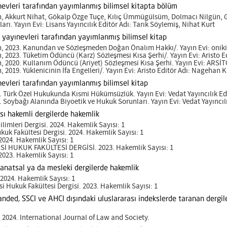
ınevleri tarafından yayımlanmış bilimsel kitapta bölüm
 Akkurt Nihat, Gökalp Özge Tuçe, Kılıç Ümmügülsüm, Dolmacı Nilgün, Gö
. Yayın Evi: Lisans Yayıncılık Editör Adı: Tarık Söylemiş, Nihat Kurt
ı yayınevleri tarafından yayımlanmış bilimsel kitap
 2023. Kanundan ve Sözleşmeden Doğan Önalım Hakkı/. Yayın Evi: onikile
 2023. Tüketim Ödüncü (Karz) Sözleşmesi Kısa Şerhi/. Yayın Evi: Aristo 
 2020. Kullanım Ödüncü (Ariyet) Sözleşmesi Kısa Şerhi. Yayın Evi: ARSİ
2019. Yüklenicinin İfa Engelleri/. Yayın Evi: Aristo Editör Adı: Nagehan 
nevleri tarafından yayımlanmış bilimsel kitap
1. Türk Özel Hukukunda Kısmi Hükümsüzlük. Yayın Evi: Vedat Yayıncılık
. Soybağı Alanında Biyoetik ve Hukuk Sorunları. Yayın Evi: Vedat Yayın
sı hakemli dergilerde hakemlik
limleri Dergisi. 2024. Hakemlik Sayısı: 1
kuk Fakültesi Dergisi. 2024. Hakemlik Sayısı: 1
2024. Hakemlik Sayısı: 1
İ HUKUK FAKÜLTESİ DERGİSİ. 2023. Hakemlik Sayısı: 1
2023. Hakemlik Sayısı: 1
sanatsal ya da mesleki dergilerde hakemlik
 2024. Hakemlik Sayısı: 1
i Hukuk Fakültesi Dergisi. 2023. Hakemlik Sayısı: 1
nded, SSCI ve AHCI dışındaki uluslararası indekslerde taranan dergil
. 2024. International Journal of Law and Society.