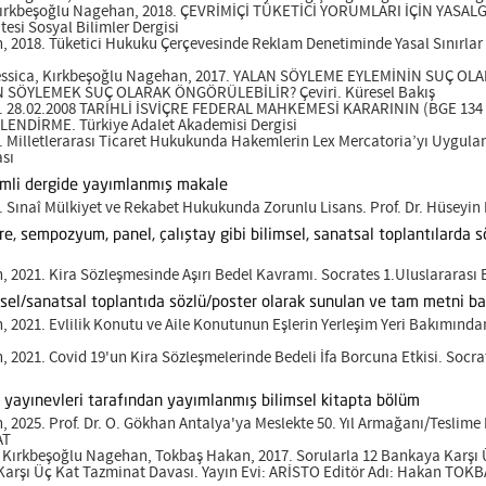
 Kırkbeşoğlu Nagehan, 2018. ÇEVRİMİÇİ TÜKETİCİ YORUMLARI İÇİN YAS
tesi Sosyal Bilimler Dergisi
2018. Tüketici Hukuku Çerçevesinde Reklam Denetiminde Yasal Sınırlar ve 
 Jessica, Kırkbeşoğlu Nagehan, 2017. YALAN SÖYLEME EYLEMİNİN SU
 SÖYLEMEK SUÇ OLARAK ÖNGÖRÜLEBİLİR? Çeviri. Küresel Bakış
16. 28.02.2008 TARİHLİ İSVİÇRE FEDERAL MAHKEMESİ KARARININ (BGE 134
LENDİRME. Türkiye Adalet Akademisi Dergisi
6. Milletlerarası Ticaret Hukukunda Hakemlerin Lex Mercatoria’yı Uygul
sı
emli dergide yayımlanmış makale
9. Sınaî Mülkiyet ve Rekabet Hukukunda Zorunlu Lisans. Prof. Dr. Hüse
re, sempozyum, panel, çalıştay gibi bilimsel, sanatsal toplantılarda
2021. Kira Sözleşmesinde Aşırı Bedel Kavramı. Socrates 1.Uluslararası Eğ
msel/sanatsal toplantıda sözlü/poster olarak sunulan ve tam metni ba
2021. Evlilik Konutu ve Aile Konutunun Eşlerin Yerleşim Yeri Bakımından
2021. Covid 19'un Kira Sözleşmelerinde Bedeli İfa Borcuna Etkisi. Socrat
ı yayınevleri tarafından yayımlanmış bilimsel kitapta bölüm
2025. Prof. Dr. O. Gökhan Antalya'ya Meslekte 50. Yıl Armağanı/Teslime 
AT
Kırkbeşoğlu Nagehan, Tokbaş Hakan, 2017. Sorularla 12 Bankaya Karşı Ü
arşı Üç Kat Tazminat Davası. Yayın Evi: ARİSTO Editör Adı: Hakan TOK