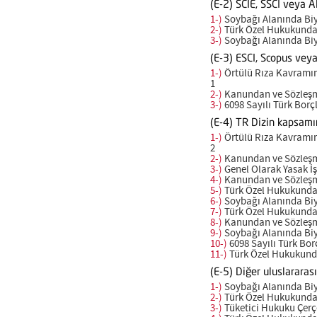
(E-2) SCIE, SSCI veya A
1-)
Soybağı Alanında Biyoe
2-)
Türk Özel Hukukunda Kı
3-)
Soybağı Alanında Biyoe
(E-3) ESCI, Scopus vey
1-)
Örtülü Rıza Kavramını
1
2-)
Kanundan ve Sözleşmed
3-)
6098 Sayılı Türk Borçla
(E-4) TR Dizin kapsamı
1-)
Örtülü Rıza Kavramını
2
2-)
Kanundan ve Sözleşmed
3-)
Genel Olarak Yasak İşle
4-)
Kanundan ve Sözleşmed
5-)
Türk Özel Hukukunda Kı
6-)
Soybağı Alanında Biyoe
7-)
Türk Özel Hukukunda Kı
8-)
Kanundan ve Sözleşmed
9-)
Soybağı Alanında Biyoe
10-)
6098 Sayılı Türk Borçl
11-)
Türk Özel Hukukunda 
(E-5) Diğer uluslararas
1-)
Soybağı Alanında Biyoe
2-)
Türk Özel Hukukunda Kı
3-)
Tüketici Hukuku Çerçev