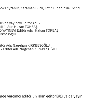
k Feyzanur, Karaman Dilek, Çetin Pınar, 2016. Genel
vha yayınevi Editör Adı: -
Editör Adı: Hakan TOKBAŞ
TO YAYINEVİ Editör Adı: -Hakan TOKBAŞ
Kırkbeşoğlu
 Editör Adı: Nagehan KIRKBEŞOĞLU
cılık Editör Adı: Nagehan KIRKBEŞOĞLU
erde yardımcı editörlük/ alan editörlüğü ya da yayın