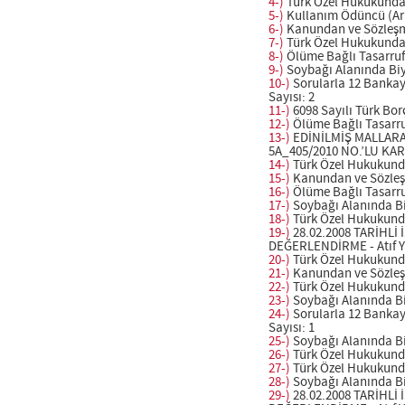
4-)
Türk Özel Hukukunda Kı
5-)
Kullanım Ödüncü (Ariye
6-)
Kanundan ve Sözleşmed
7-)
Türk Özel Hukukunda Kı
8-)
Ölüme Bağlı Tasarrufla
9-)
Soybağı Alanında Biyoe
10-)
Sorularla 12 Bankaya
Sayısı: 2
11-)
6098 Sayılı Türk Borçl
12-)
Ölüme Bağlı Tasarrufl
13-)
EDİNİLMİŞ MALLARA 
5A_405/2010 NO.’LU KARA
14-)
Türk Özel Hukukunda 
15-)
Kanundan ve Sözleşme
16-)
Ölüme Bağlı Tasarrufl
17-)
Soybağı Alanında Biyo
18-)
Türk Özel Hukukunda 
19-)
28.02.2008 TARİHLİ
DEĞERLENDİRME - Atıf Yılı
20-)
Türk Özel Hukukunda 
21-)
Kanundan ve Sözleşme
22-)
Türk Özel Hukukunda 
23-)
Soybağı Alanında Biyo
24-)
Sorularla 12 Bankaya
Sayısı: 1
25-)
Soybağı Alanında Biyo
26-)
Türk Özel Hukukunda 
27-)
Türk Özel Hukukunda 
28-)
Soybağı Alanında Biyo
29-)
28.02.2008 TARİHLİ