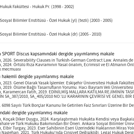
 Hukuk Fakültesi - Hukuk Pr. (1998 - 2002)
 Sosyal Bilimler Enstitüsü - Özel Hukuk (yl) (tezli) (2003 - 2005)
 Sosyal Bilimler Enstitüsü - Özel Hukuk (dr) (2005 - 2010)
ya SPORT Discus kapsamındaki dergide yayımlanmış makale
2026. Severability Clauses in Turkish-German Contract Law. Annales de l
 2024. Örtülü Rıza Kavramının Yasal önalım, Ecrimisil ve El Atmanın 
uk mecmuası
sı hakemli dergide yayımlanmış makale
2023. Genel Olarak Yasak İşlemler. Eskişehir Üniversitesi Hukuk Fakültesi
2019. Ölüme Bağlı Tasarrufların Yorumu. Hacı Bayram Veli Üniversitesi 
, Karamercan Fatih, 2019. EDİNİLMİŞ MALLARA KATILMA REJİMİNİN TASF
 5A_387/2010, 5A_405/2010 NO.’LU KARARININ ÇEVİRİSİ VE GENEL BİR D
 6098 Sayılı Türk Borçlar Kanunu İle Getirilen Faiz Sınırları Üzerine Bir
ındaki dergide yayımlanmış makale
 Koçak Diker Duygu, 2024. Karşılaştırmalı Hukukta Kendisi veya Başkala
ahale ve Türk Hukuku Bakımından Bir Öneri. Ankara Sosyal Bilimler Üniver
Elbir Turgay, 2023. Eser Sahibinin Eseri Üzerindeki Haklarının Miras Yolu
u Nagehan, 2021. Türk Hukuku'nda Cinsiyet Değişikliği. Legal Hukuk Dergi