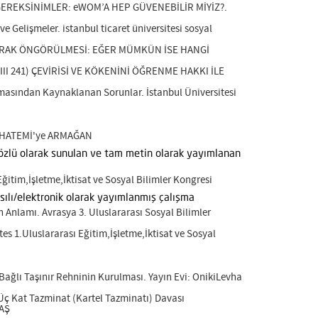
ALGEREKSİNİMLER: eWOM’A HEP GÜVENEBİLİR MİYİZ?.
Gelişmeler. istanbul ticaret üniversitesi sosyal
Ç OLARAK ÖNGÖRÜLMESİ: EĞER MÜMKÜN İSE HANGİ
 III 241) ÇEVİRİSİ VE KÖKENİNİ ÖĞRENME HAKKI İLE
amasından Kaynaklanan Sorunlar. İstanbul Üniversitesi
yin HATEMİ'ye ARMAĞAN
 sözlü olarak sunulan ve tam metin olarak yayımlanan
itim,İşletme,İktisat ve Sosyal Bilimler Kongresi
sılı/elektronik olarak yayımlanmış çalışma
 Anlamı. Avrasya 3. Uluslararası Sosyal Bilimler
es 1.Uluslararası Eğitim,İşletme,İktisat ve Sosyal
Bağlı Taşınır Rehninin Kurulması. Yayın Evi: OnikiLevha
ç Kat Tazminat (Kartel Tazminatı) Davası
BAŞ