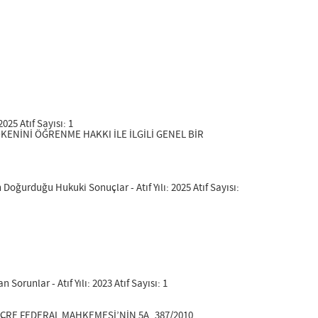
025 Atıf Sayısı: 1
KÖKENİNİ ÖĞRENME HAKKI İLE İLGİLİ GENEL BİR
ğurduğu Hukuki Sonuçlar - Atıf Yılı: 2025 Atıf Sayısı:
unlar - Atıf Yılı: 2023 Atıf Sayısı: 1
VİÇRE FEDERAL MAHKEMESİ’NİN 5A_387/2010,