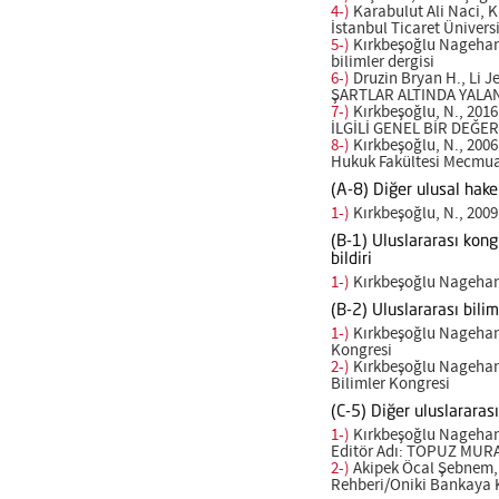
4-)
Karabulut Ali Naci,
İstanbul Ticaret Üniversi
5-)
Kırkbeşoğlu Nagehan, 
bilimler dergisi
6-)
Druzin Bryan H., Li
ŞARTLAR ALTINDA YALAN
7-)
Kırkbeşoğlu, N., 20
İLGİLİ GENEL BİR DEĞER
8-)
Kırkbeşoğlu, N., 200
Hukuk Fakültesi Mecmua
(A-8) Diğer ulusal hak
1-)
Kırkbeşoğlu, N., 200
(B-1) Uluslararası kong
bildiri
1-)
Kırkbeşoğlu Nagehan, 
(B-2) Uluslararası bili
1-)
Kırkbeşoğlu Nagehan, 
Kongresi
2-)
Kırkbeşoğlu Nagehan, 
Bilimler Kongresi
(C-5) Diğer uluslararas
1-)
Kırkbeşoğlu Nagehan, 
Editör Adı: TOPUZ MUR
2-)
Akipek Öcal Şebnem, 
Rehberi/Oniki Bankaya K