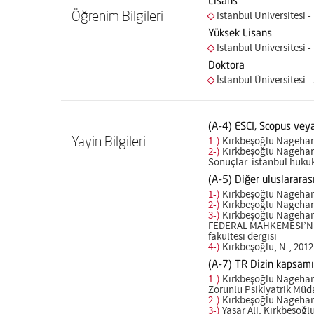
Lisans
Öğrenim Bilgileri
İstanbul Üniversitesi -
Yüksek Lisans
İstanbul Üniversitesi -
Doktora
İstanbul Üniversitesi -
(A-4) ESCI, Scopus ve
Yayin Bilgileri
1-)
Kırkbeşoğlu Nagehan, 
2-)
Kırkbeşoğlu Nagehan,
Sonuçlar. istanbul huk
(A-5) Diğer uluslarara
1-)
Kırkbeşoğlu Nagehan, 
2-)
Kırkbeşoğlu Nagehan, 
3-)
Kırkbeşoğlu Nagehan
FEDERAL MAHKEMESİ’NİN
fakültesi dergisi
4-)
Kırkbeşoğlu, N., 2012.
(A-7) TR Dizin kapsam
1-)
Kırkbeşoğlu Nagehan,
Zorunlu Psikiyatrik Müd
2-)
Kırkbeşoğlu Nagehan, 
3-)
Yaşar Ali, Kırkbeşoğl