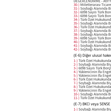
DEĞERLENDİRME - Atıf Yılı
30-)
Milletlerarası Ticar
31-)
Soybağı Alanında Biyo
32-)
6098 Sayılı Türk Borçl
33-)
6098 Sayılı Türk Borçl
34-)
Türk Özel Hukukunda 
35-)
Soybağı Alanında Biyo
36-)
Türk Özel Hukukunda 
37-)
Soybağı Alanında Biyo
38-)
Soybağı Alanında Biyo
39-)
6098 Sayılı Türk Borçl
40-)
Türk Özel Hukukunda 
41-)
Soybağı Alanında Biyo
42-)
Soybağı Alanında Biyo
(E-6) Diğer ulusal hake
1-)
Türk Özel Hukukunda Kı
2-)
Soybağı Alanında Biyoe
3-)
6098 Sayılı Türk Borçla
4-)
Yüklenicinin İfa Engelle
5-)
Yüklenicinin İfa Engelle
6-)
Türk Özel Hukukunda Kı
7-)
Soybağı Alanında Biyoe
8-)
Türk Özel Hukukunda Kı
9-)
Yüklenicinin İfa Engelle
10-)
Soybağı Alanında Biyo
11-)
Türk Özel Hukukunda 
(E-7) BKCI veya SENSE 
1-)
Soybağı Alanında Biyoe