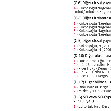
(C-6) Diğer ulusal yay
1-)
Kırkbeşoğlu Nagehan,
Hukuk/Hukukun Kaynakları
(C-2) Diğer uluslararas
1-)
Kırkbeşoğlu Nagehan,
2-)
Kırkbeşoğlu Nagehan,
3-)
Kırkbeşoğlu Nagehan,
4-)
Kırkbeşoğlu Nagehan, 
(C-3) Diğer ulusal yayı
1-)
Kırkbeşoğlu, N., 201
2-)
Kırkbeşoğlu, N., 2006
(D-16) Diğer uluslarara
1-)
Uluslararası Eğitim Bi
2-)
İnönü Üniversitesi Hu
3-)
Fides Hukuk Dergisi. 
4-)
ERCİYES ÜNİVERSİTES
5-)
Fides Hukuk Dergisi. 
(D-17) Diğer bilimsel, 
1-)
İzmir Barosu Dergisi.
2-)
Medeniyet Üniversites
(D-6) SCI veya SCI-Expa
kurulu üyeliği
1-)
Editörlük Türü: Dergi