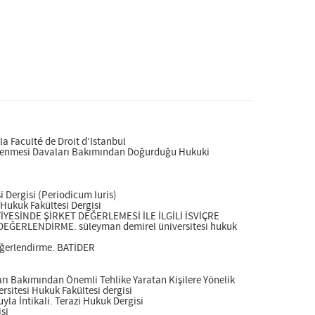
a Faculté de Droit d’Istanbul
Önlenmesi Davaları Bakımından Doğurduğu Hukuki
 Dergisi (Periodicum Iuris)
Hukuk Fakültesi Dergisi
İYESİNDE ŞİRKET DEĞERLEMESİ İLE İLGİLİ İSVİÇRE
EĞERLENDİRME. süleyman demirel üniversitesi hukuk
 Değerlendirme. BATİDER
rı Bakımından Önemli Tehlike Yaratan Kişilere Yönelik
sitesi Hukuk Fakültesi dergisi
yla İntikali. Terazi Hukuk Dergisi
si