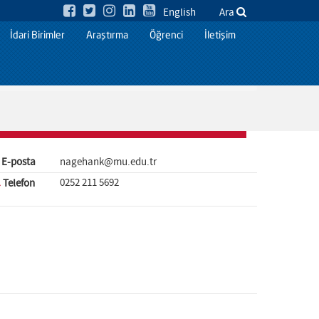
English
Ara
İdari Birimler
Araştırma
Öğrenci
İletişim
E-posta
nagehank@mu.edu.tr
0252 211 5692
Telefon