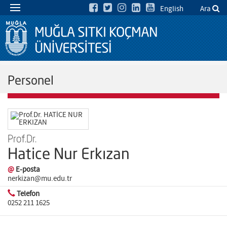
English
Ara
Personel
Prof.Dr.
Hatice Nur Erkızan
@
E-posta
nerkizan@mu.edu.tr
Telefon
0252 211 1625