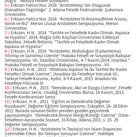
Doğru’. “Akasya Felsefe Söyleşileri:
5-)
Erkızan Hatice Nur, 2018. “Aristotelesçi Var Oluşçuluk:
Olanaktan Özgürlüğe”. 2. Adana Felsefe Festivalinde: Çukurova
Üniversites
6-)
Erkızan Hatice Nur, 2018. “Aristoteles’te Anlama/Bilme Arzusu,
Varlık ve Biz”. Mersin Ulusal Aristoteles Sempozyumu, Mersin
Üniversitesi
7-)
Erkızan, H.N., 2014. "Tarihte ve Felsefede Kadın Olmak: Aspasia
ve Hypatia", 2014, Muğla Sıtkı Koçman Üniversitesi-Edebiyat
Fakültesi, Felsefe Bölümü. "Tarihte ve Felsefede Kadın Olmak:
Aspasia ve Hypatia"
8-)
Erkızan, H.N., 2014. "Aristoteles, Mutluluğun (Eudaimonia)
Yitirilişi ve Günümüz Üzerine” Hukuka Felsefi ve Sosyolojik Bakışlar
Sempozyumu- VII, İstanbul Üniversitesi, 4-7 Kasım,2014, İstanbul.".
Hukuka Felsefi ve Sosyolojik Bakışlar Sempozyumu - VII
9-)
Erkızan, H.N., 2013. “Miletoslu Aspasia Ya da Tarihte Bir Kadın
Felsefeci Olmak Üzerine”, (Anadolu’da Felsefeye Yolculuk III),
Türkiye Felsefe Kurumu, Aydın, 8-9 Kasım, 2013. Anadolu'da
Felsefeye Yolculuk III
10-)
Erkızan, H.N., 2013. “Demokrasi, Akıl ve Duygu Üzerine”, Felsefe
Konferansları Serisi, Uludağ Üniversitesi-Bursa, 16 Kasım, 2013.
Felsefe Konferansları Serisi
11-)
Erkızan, H.N., 2011. “Eğitim ve Demokratik Değerler:
Nussbaum”, Değerler Eğitimi Sempozyumu, Eskişehir, 26- 28 Ekim
2011. Burada sunulan bildiri yeniden gözden geçirilerek
yayınlanmıştır. “Demokratik Bireyin Neliği/Kimliği Üzerine”, Özne–
Felsefenin Aynasında Siyaset, 15 Kitap, Adana,2011, s. 23- 29.
Değerler Sempozyumu
12-)
Erkızan, H.N., “Aristoteles’in Teolojisi’nin İslam Düşüncesi
Üzerindeki Etkisi: Bir Yanlışın Sonuçları Üzerine", Yeditepe