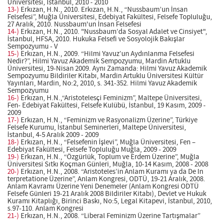
Üniversitesi, İstanbul, 2010 - 2010
13-)
Erkızan, H.N., 2010. Erkızan, H.N., “Nussbaum’un İnsan
Felsefesi”, Muğla Üniversitesi, Edebiyat Fakültesi, Felsefe Topluluğu,
27 Aralık, 2010. Nussbaum'un İnsan Felsefesi
14-)
Erkızan, H.N., 2010. "Nussbaum’da Sosyal Adalet ve Cinsiyet",
İstanbul, HFSA, 2010. Hukuka Felsefi ve Sosyolojik Bakışlar
Sempozyumu - V
15-)
Erkızan, H.N., 2009. “Hilmi Yavuz’un Aydınlanma Felsefesi
Nedir?”, Hilmi Yavuz Akademik Sempozyumu, Mardin Artuklu
Üniversitesi, 19-Nisan 2009. Aynı Zamanda: Hilmi Yavuz Akademik
Sempozyumu Bildiriler Kitabı, Mardin Artuklu Üniversitesi Kültür
Yayınları, Mardin, No:2, 2010, s. 341-352. Hilmi Yavuz Akademik
Sempozyumu
16-)
Erkızan, H.N.,“Aristotelesçi Feminizm”, Maltepe Üniversitesi,
Fen- Edebiyat Fakültesi, Felsefe Kulübü, İstanbul, 19 Kasım, 2009 -
2009
17-)
Erkızan, H.N., “Feminizm ve Rasyonalizm Üzerine”, Türkiye
Felsefe Kurumu, İstanbul Seminerleri, Maltepe Üniversitesi,
İstanbul, 4-5 Aralık 2009 - 2009
18-)
Erkızan, H.N., “Felsefenin İşlevi”, Muğla Üniversitesi, Fen –
Edebiyat Fakültesi, Felsefe Topluluğu Muğla, 2009 - 2009
19-)
Erkızan, H.N., “Özgürlük, Toplum ve Erdem Üzerine”, Muğla
Üniversitesi Sıtkı Koçman Günleri, Muğla, 10-14 Kasım, 2008 - 2008
20-)
Erkızan, H.N., 2008. “Aristoteles’in Anlam Kuramı ya da De In
terpretatione Üzerine”, Anlam Kongresi, ODTÜ, 19-21 Aralık, 2008.
Anlam Kavramı Üzerine Yeni Denemeler (Anlam Kongresi ODTÜ
Felsefe Günleri 19-21 Aralık 2008 Bildiriler Kitabı), Devlet ve Hukuk
Kuramı Kitaplığı, Birinci Baskı, No:5, Legal Kitapevi, İstanbul, 2010,
s.97-110. Anlam Kongresi
21-)
Erkızan, H.N., 2008. “Liberal Feminizm Üzerine Tartışmalar”