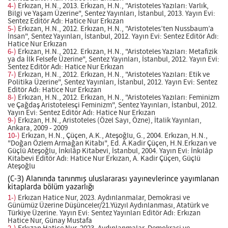
4-)
Erkızan, H.N., 2013. Erkızan, H.N., "Aristoteles Yazıları: Varlık,
Bilgi ve Yaşam Üzerine", Sentez Yayınları, İstanbul, 2013. Yayın Evi:
Sentez Editör Adı: Hatice Nur Erkızan
5-)
Erkızan, H.N., 2012. Erkızan, H.N., "Aristoteles’ten Nussbaum’a
İnsan", Sentez Yayınları, İstanbul, 2012. Yayın Evi: Sentez Editör Adı:
Hatice Nur Erkızan
6-)
Erkızan, H.N., 2012. Erkızan, H.N., "Aristoteles Yazıları: Metafizik
ya da İlk Felsefe Üzerine", Sentez Yayınları, İstanbul, 2012. Yayın Evi:
Sentez Editör Adı: Hatice Nur Erkızan
7-)
Erkızan, H.N., 2012. Erkızan, H.N., "Aristoteles Yazıları: Etik ve
Politika Üzerine", Sentez Yayınları, İstanbul, 2012. Yayın Evi: Sentez
Editör Adı: Hatice Nur Erkızan
8-)
Erkızan, H.N., 2012. Erkızan, H.N., "Aristoteles Yazıları: Feminizm
ve Çağdaş Aristotelesçi Feminizm", Sentez Yayınları, İstanbul, 2012.
Yayın Evi: Sentez Editör Adı: Hatice Nur Erkızan
9-)
Erkızan, H.N., Aristoteles (Özel Sayı, Özne), İtalik Yayınları,
Ankara, 2009 - 2009
10-)
Erkızan, H.N., Çüçen, A.K., Ateşoğlu, G., 2004. Erkızan, H.N.,
"Doğan Özlem Armağan Kitabı", Ed. A.Kadir Çüçen, H.N.Erkızan ve
Güçlü Ateşoğlu, İnkılâp Kitabevi, İstanbul, 2004. Yayın Evi: İnkılâp
Kitabevi Editör Adı: Hatice Nur Erkızan, A. Kadir Çüçen, Güçlü
Ateşoğlu
(C-3) Alanında tanınmış uluslararası yayınevlerince yayımlanan
kitaplarda bölüm yazarlığı
1-)
Erkızan Hatice Nur, 2023. Aydınlanmalar, Demokrasi ve
Günümüz Üzerine Düşünceler/21.Yüzyıl Aydınlanması, Atatürk ve
Türkiye Üzerine. Yayın Evi: Sentez Yayınları Editör Adı: Erkızan
Hatice Nur, Günay Mustafa