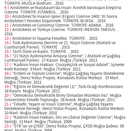
TÜRKİYE-MUĞLA-Bodrum. . 2016
9-)
Aristoteles ve Nussbaum'da İnsan: Kinetik Varoluşun Eleştirisi
Üzerine. TÜRKİYE-İSTANBUL. . 2016
10-)
Aristoteles'te İnsanın İşlevi (Ergon) Üzerine-2400. Yıl Sonra
Aristoteles'i Yeniden Düşünmek. TÜRKİYE-BURSA. . 2016
11-)
Aristoteles ve Günümüz Üzerine. TÜRKİYE-ADANA. . 2016
12-)
Aristoteles ve Türkiye Üzerine. TÜRKİYE-MERSİN-TARSUS. .
2016
13-)
Aristoteles'in Yaşama Felsefesi. TÜRKİYE. . 2015
14-)
Türk Aydınlanma Devrimi ve 21. Yüzyıl Üzerine (Atatürk ve
Cumhuriyet Paneli). TÜRKİYE. . 2015
15-)
Tarih Özne ve Kadın. TÜRKİYE. . 2015
16-)
"21.Yüzyıl Aydınlanma Anlayışı Üzerine”, ( Atatürk ve Çağdaş
Cumhuriyet Paneli). 27 Kasım. Muğla /Türkiye. 2013
17-)
“Kadının İnsan Hakları: Cinsiyetçilik ve Sosyal Adalet”, İçmeler
Kent Konseyi. 9 Mart. Muğla /Türkiye. 2011
18-)
“Erdem ve Toplum Üzerine”, Muğla Çağdaş Yaşamı Destekleme
Derneği, Deniz Yıldızı Projesi, Konakaltı Kültür Merkezi . 19 Mart.
Muğla /Türkiye. 2011
19-)
"Eğitim ve Demokratik Değerler (1)" ,Türk Ocağı Konferansları.
18 Kasım. Muğla /Türkiye. 2011
20-)
"Demokrasi Demokratik Birey Olmadan Mümkün mü”, Muğla
Üniversitesi Felsefe Topluluğu. 28 Aralık. Muğla /Türkiye. 2011
21-)
“Felsefe, Yaşam ve İnsan Üzerine”, Muğla Çağdaş Yaşamı
Destekleme Derneği- Deniz Yıldızı Projesi, Konakaltı Kültür Merkezi .
20 Mart. Muğla /Türkiye. 2010
22-)
“Kadının İnsan Hakları, Din ve Liberal Değerler Üzerine”, Muğla
Valiliği. 11 Mart. Muğla /Türkiye. 2009
23-)
“STK’lar ve ÇYDD”, Deniz Yıldızı Projesi, ÇYDD Muğla Şubesi. 09
Mart. Muğla /Türkiye. 2008