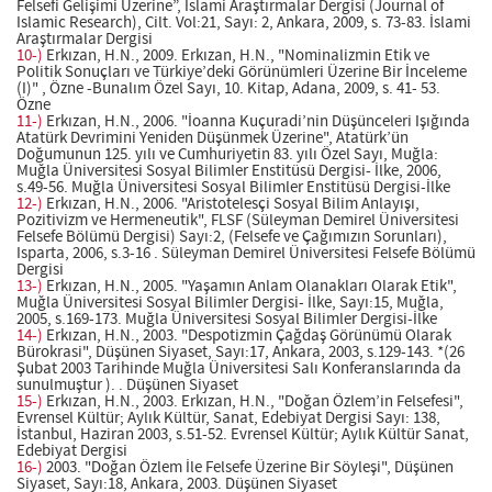
Felsefi Gelişimi Üzerine”, İslami Araştırmalar Dergisi (Journal of
Islamic Research), Cilt. Vol:21, Sayı: 2, Ankara, 2009, s. 73-83. İslami
Araştırmalar Dergisi
10-)
Erkızan, H.N., 2009. Erkızan, H.N., "Nominalizmin Etik ve
Politik Sonuçları ve Türkiye’deki Görünümleri Üzerine Bir İnceleme
(I)" , Özne -Bunalım Özel Sayı, 10. Kitap, Adana, 2009, s. 41- 53.
Özne
11-)
Erkızan, H.N., 2006. "İoanna Kuçuradi’nin Düşünceleri Işığında
Atatürk Devrimini Yeniden Düşünmek Üzerine", Atatürk’ün
Doğumunun 125. yılı ve Cumhuriyetin 83. yılı Özel Sayı, Muğla:
Muğla Üniversitesi Sosyal Bilimler Enstitüsü Dergisi- İlke, 2006,
s.49-56. Muğla Üniversitesi Sosyal Bilimler Enstitüsü Dergisi-İlke
12-)
Erkızan, H.N., 2006. "Aristotelesçi Sosyal Bilim Anlayışı,
Pozitivizm ve Hermeneutik", FLSF (Süleyman Demirel Üniversitesi
Felsefe Bölümü Dergisi) Sayı:2, (Felsefe ve Çağımızın Sorunları),
Isparta, 2006, s.3-16 . Süleyman Demirel Üniversitesi Felsefe Bölümü
Dergisi
13-)
Erkızan, H.N., 2005. "Yaşamın Anlam Olanakları Olarak Etik",
Muğla Üniversitesi Sosyal Bilimler Dergisi- İlke, Sayı:15, Muğla,
2005, s.169-173. Muğla Üniversitesi Sosyal Bilimler Dergisi-İlke
14-)
Erkızan, H.N., 2003. "Despotizmin Çağdaş Görünümü Olarak
Bürokrasi", Düşünen Siyaset, Sayı:17, Ankara, 2003, s.129-143. *(26
Şubat 2003 Tarihinde Muğla Üniversitesi Salı Konferanslarında da
sunulmuştur ). . Düşünen Siyaset
15-)
Erkızan, H.N., 2003. Erkızan, H.N., "Doğan Özlem’in Felsefesi",
Evrensel Kültür; Aylık Kültür, Sanat, Edebiyat Dergisi Sayı: 138,
İstanbul, Haziran 2003, s.51-52. Evrensel Kültür; Aylık Kültür Sanat,
Edebiyat Dergisi
16-)
2003. "Doğan Özlem İle Felsefe Üzerine Bir Söyleşi", Düşünen
Siyaset, Sayı:18, Ankara, 2003. Düşünen Siyaset