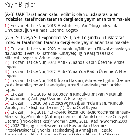
Yayin Bilgileri
(A-3) ÜAK Tarafından Kabul edilmiş olan uluslararası alan
indeksleri tarafından taranan dergilerde yayınlanan tam makale
1-)
Erkızan Hatice Nur, 2018. Aristotelesçi Var Oluşçuluk ya da
Umutsuzluğun Aşılması Üzerine. Cogito
(A-5) SCI veya SCI Expanded, SSCI, AHCI dışındaki uluslararası
indexler tarafından taranan dergilerde yayımlanan tam makale
1-)
Erkızan Hatice Nur, 2023. Anadolulu/Miletoslu Filozof Aspasia ya
da Anadolu Versus? Batı’daki Cinsiyetçiliğin Karşıtı Olarak
Miletoslu Aspasia. Arkhe-Logos
2-)
Erkızan Hatice Nur, 2023. Antik Yunanda Kadın Üzerine. Arkhe-
Logos
3-)
Erkızan Hatice Nur, 2022. Antik Yunan'da Kadın Üzerine. Arkhe-
Logos
4-)
Erkızan Hatice Nur, 2018. İnsan Hakları, Adalet ve Eğitim Üzerine
ya da İnsanileşme ve İnsandışılaştırma/İnsandışılaşma”,. Arkhe
logos
5-)
Erkızan, H.N., 2016. Aristoteles'in Kinetik-Olmayan Mutluluk
(Eudaimonia) Anlayışı Üzerine . Arkhe-logos
6-)
Erkızan, H., 2016. Aristoteles ve Nussbaum'da İnsan: "Kinetik
Varoluşuna" Eleştirisi Üzerine(1). Özne Özel Sayısı
7-)
Erkızan, H.N., 2011. "Erkek-Merkezcilikten(Androcentrism)İnsan-
MerkezciliğeYolculuk (Anthropocentrism): Antik Felsefe ve Cinsiyet
Üzerine (Pre-Sokratikler)",Woman 2000; 2011 . Kadın/Women 2000
8-)
2002. "İlkçağ Felsefesi ve Temel Kavramları Üzerine:
Presokratikler (1)”, Vehbi Hacıkadiroğlu Armağanı, Felsefe