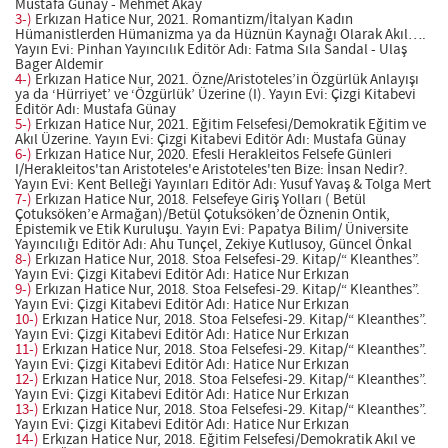
Mustafa Günay - Mehmet Akay
3-)
Erkızan Hatice Nur, 2021. Romantizm/İtalyan Kadın
Hümanistlerden Hümanizma ya da Hüznün Kaynağı Olarak Akıl….
Yayın Evi: Pinhan Yayıncılık Editör Adı: Fatma Sıla Sandal - Ulaş
Bager Aldemir
4-)
Erkızan Hatice Nur, 2021. Özne/Aristoteles’in Özgürlük Anlayışı
ya da ‘Hürriyet’ ve ‘Özgürlük’ Üzerine (I). Yayın Evi: Çizgi Kitabevi
Editör Adı: Mustafa Günay
5-)
Erkızan Hatice Nur, 2021. Eğitim Felsefesi/Demokratik Eğitim ve
Akıl Üzerine. Yayın Evi: Çizgi Kitabevi Editör Adı: Mustafa Günay
6-)
Erkızan Hatice Nur, 2020. Efesli Herakleitos Felsefe Günleri
I/Herakleitos'tan Aristoteles'e Aristoteles'ten Bize: İnsan Nedir?.
Yayın Evi: Kent Belleği Yayınları Editör Adı: Yusuf Yavaş & Tolga Mert
7-)
Erkızan Hatice Nur, 2018. Felsefeye Giriş Yolları ( Betül
Çotuksöken’e Armağan)/Betül Çotuksöken’de Öznenin Ontik,
Epistemik ve Etik Kuruluşu. Yayın Evi: Papatya Bilim/ Üniversite
Yayıncılığı Editör Adı: Ahu Tunçel, Zekiye Kutlusoy, Güncel Önkal
8-)
Erkızan Hatice Nur, 2018. Stoa Felsefesi-29. Kitap/“ Kleanthes”.
Yayın Evi: Çizgi Kitabevi Editör Adı: Hatice Nur Erkızan
9-)
Erkızan Hatice Nur, 2018. Stoa Felsefesi-29. Kitap/“ Kleanthes”.
Yayın Evi: Çizgi Kitabevi Editör Adı: Hatice Nur Erkızan
10-)
Erkızan Hatice Nur, 2018. Stoa Felsefesi-29. Kitap/“ Kleanthes”.
Yayın Evi: Çizgi Kitabevi Editör Adı: Hatice Nur Erkızan
11-)
Erkızan Hatice Nur, 2018. Stoa Felsefesi-29. Kitap/“ Kleanthes”.
Yayın Evi: Çizgi Kitabevi Editör Adı: Hatice Nur Erkızan
12-)
Erkızan Hatice Nur, 2018. Stoa Felsefesi-29. Kitap/“ Kleanthes”.
Yayın Evi: Çizgi Kitabevi Editör Adı: Hatice Nur Erkızan
13-)
Erkızan Hatice Nur, 2018. Stoa Felsefesi-29. Kitap/“ Kleanthes”.
Yayın Evi: Çizgi Kitabevi Editör Adı: Hatice Nur Erkızan
14-)
Erkızan Hatice Nur, 2018. Eğitim Felsefesi/Demokratik Akıl ve