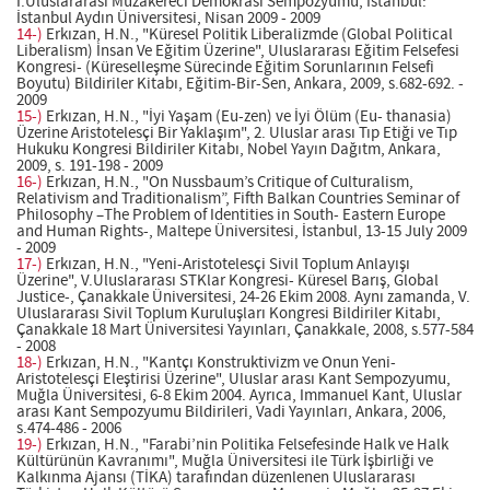
I.Uluslararası Müzakereci Demokrasi Sempozyumu, İstanbul:
İstanbul Aydın Üniversitesi, Nisan 2009 - 2009
14-)
Erkızan, H.N., "Küresel Politik Liberalizmde (Global Political
Liberalism) İnsan Ve Eğitim Üzerine", Uluslararası Eğitim Felsefesi
Kongresi- (Küreselleşme Sürecinde Eğitim Sorunlarının Felsefi
Boyutu) Bildiriler Kitabı, Eğitim-Bir-Sen, Ankara, 2009, s.682-692. -
2009
15-)
Erkızan, H.N., "İyi Yaşam (Eu-zen) ve İyi Ölüm (Eu- thanasia)
Üzerine Aristotelesçi Bir Yaklaşım", 2. Uluslar arası Tıp Etiği ve Tıp
Hukuku Kongresi Bildiriler Kitabı, Nobel Yayın Dağıtm, Ankara,
2009, s. 191-198 - 2009
16-)
Erkızan, H.N., "On Nussbaum’s Critique of Culturalism,
Relativism and Traditionalism”, Fifth Balkan Countries Seminar of
Philosophy –The Problem of Identities in South- Eastern Europe
and Human Rights-, Maltepe Üniversitesi, İstanbul, 13-15 July 2009
- 2009
17-)
Erkızan, H.N., "Yeni-Aristotelesçi Sivil Toplum Anlayışı
Üzerine", V.Uluslararası STKlar Kongresi- Küresel Barış, Global
Justice-, Çanakkale Üniversitesi, 24-26 Ekim 2008. Aynı zamanda, V.
Uluslararası Sivil Toplum Kuruluşları Kongresi Bildiriler Kitabı,
Çanakkale 18 Mart Üniversitesi Yayınları, Çanakkale, 2008, s.577-584
- 2008
18-)
Erkızan, H.N., "Kantçı Konstruktivizm ve Onun Yeni-
Aristotelesçi Eleştirisi Üzerine", Uluslar arası Kant Sempozyumu,
Muğla Üniversitesi, 6-8 Ekim 2004. Ayrıca, Immanuel Kant, Uluslar
arası Kant Sempozyumu Bildirileri, Vadi Yayınları, Ankara, 2006,
s.474-486 - 2006
19-)
Erkızan, H.N., "Farabi’nin Politika Felsefesinde Halk ve Halk
Kültürünün Kavranımı", Muğla Üniversitesi ile Türk İşbirliği ve
Kalkınma Ajansı (TİKA) tarafından düzenlenen Uluslararası