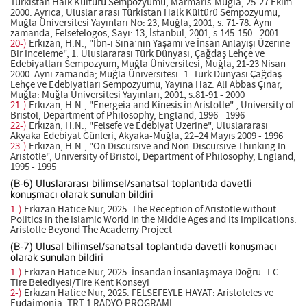
Türkistan Halk Kültürü Sempozyumu, Marmaris-Muğla, 25-27 Ekim
2000. Ayrıca; Uluslar arası Türkistan Halk Kültürü Sempozyumu,
Muğla Üniversitesi Yayınları No: 23, Muğla, 2001, s. 71-78. Aynı
zamanda, Felsefelogos, Sayı: 13, İstanbul, 2001, s.145-150 - 2001
20-)
Erkızan, H.N., "İbn-i Sina’nın Yaşamı ve İnsan Anlayışı Üzerine
Bir İnceleme", 1. Uluslararası Türk Dünyası, Çağdaş Lehçe ve
Edebiyatları Sempozyum, Muğla Üniversitesi, Muğla, 21-23 Nisan
2000. Aynı zamanda; Muğla Üniversitesi- 1. Türk Dünyası Çağdaş
Lehçe ve Edebiyatları Sempozyumu, Yayına Haz: Ali Abbas Çınar,
Muğla: Muğla Üniversitesi Yayınları, 2001, s.81-91 - 2000
21-)
Erkızan, H.N., "Energeia and Kinesis in Aristotle" , University of
Bristol, Department of Philosophy, England, 1996 - 1996
22-)
Erkızan, H.N., "Felsefe ve Edebiyat Üzerine", Uluslararası
Akyaka Edebiyat Günleri, Akyaka-Muğla, 22–24 Mayıs 2009 - 1996
23-)
Erkızan, H.N., "On Discursive and Non-Discursive Thinking In
Aristotle", University of Bristol, Department of Philosophy, England,
1995 - 1995
(B-6) Uluslararası bilimsel/sanatsal toplantıda davetli
konuşmacı olarak sunulan bildiri
1-)
Erkızan Hatice Nur, 2025. The Reception of Aristotle without
Politics in the Islamic World in the Middle Ages and Its Implications.
Aristotle Beyond The Academy Project
(B-7) Ulusal bilimsel/sanatsal toplantıda davetli konuşmacı
olarak sunulan bildiri
1-)
Erkızan Hatice Nur, 2025. İnsandan İnsanlaşmaya Doğru. T.C.
Tire Belediyesi/Tire Kent Konseyi
2-)
Erkızan Hatice Nur, 2025. FELSEFEYLE HAYAT: Aristoteles ve
Eudaimonia. TRT 1 RADYO PROGRAMI