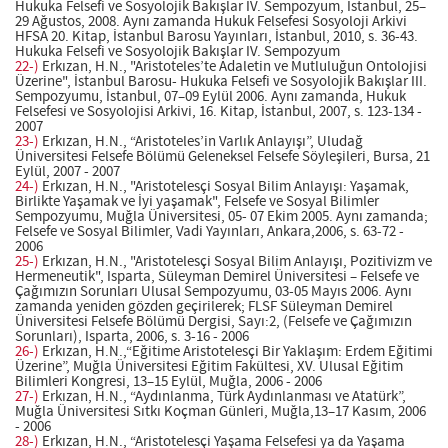
Hukuka Felsefi ve Sosyolojik Bakışlar IV. Sempozyum, İstanbul, 25–
29 Ağustos, 2008. Aynı zamanda Hukuk Felsefesi Sosyoloji Arkivi
HFSA 20. Kitap, İstanbul Barosu Yayınları, İstanbul, 2010, s. 36-43.
Hukuka Felsefi ve Sosyolojik Bakışlar IV. Sempozyum
22-)
Erkızan, H.N., "Aristoteles’te Adaletin ve Mutluluğun Ontolojisi
Üzerine", İstanbul Barosu- Hukuka Felsefi ve Sosyolojik Bakışlar III.
Sempozyumu, İstanbul, 07–09 Eylül 2006. Aynı zamanda, Hukuk
Felsefesi ve Sosyolojisi Arkivi, 16. Kitap, İstanbul, 2007, s. 123-134 -
2007
23-)
Erkızan, H.N., “Aristoteles’in Varlık Anlayışı”, Uludağ
Üniversitesi Felsefe Bölümü Geleneksel Felsefe Söyleşileri, Bursa, 21
Eylül, 2007 - 2007
24-)
Erkızan, H.N., "Aristotelesçi Sosyal Bilim Anlayışı: Yaşamak,
Birlikte Yaşamak ve İyi yaşamak", Felsefe ve Sosyal Bilimler
Sempozyumu, Muğla Üniversitesi, 05- 07 Ekim 2005. Aynı zamanda;
Felsefe ve Sosyal Bilimler, Vadi Yayınları, Ankara,2006, s. 63-72 -
2006
25-)
Erkızan, H.N., "Aristotelesçi Sosyal Bilim Anlayışı, Pozitivizm ve
Hermeneutik", Isparta, Süleyman Demirel Üniversitesi – Felsefe ve
Çağımızın Sorunları Ulusal Sempozyumu, 03-05 Mayıs 2006. Aynı
zamanda yeniden gözden geçirilerek; FLSF Süleyman Demirel
Üniversitesi Felsefe Bölümü Dergisi, Sayı:2, (Felsefe ve Çağımızın
Sorunları), Isparta, 2006, s. 3-16 - 2006
26-)
Erkızan, H.N.,“Eğitime Aristotelesçi Bir Yaklaşım: Erdem Eğitimi
Üzerine”, Muğla Üniversitesi Eğitim Fakültesi, XV. Ulusal Eğitim
Bilimleri Kongresi, 13–15 Eylül, Muğla, 2006 - 2006
27-)
Erkızan, H.N., “Aydınlanma, Türk Aydınlanması ve Atatürk”,
Muğla Üniversitesi Sıtkı Koçman Günleri, Muğla,13–17 Kasım, 2006
- 2006
28-)
Erkızan, H.N., “Aristotelesçi Yaşama Felsefesi ya da Yaşama