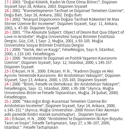
17-)
2003. "Doğal Kölelik, Kadın Ve Özne Olma Bilinci", Düşünen
Siyaset Sayı:18, Ankara, 2003. Düşünen Siyaset
18-)
2002. "Küreselleşmenin Tarihsel ve Düşünsel Temelleri Üzerine",
Doğu Batı, Sayı:18, Ankara, 2002. Doğu Batı
19-)
2002. "Anarşist Düşüncenin Doğası Tarihsel Kökenleri Ve Max
Stirner Üzerine Bir İnceleme", Düşünen Siyaset, Sayı: 11, Ankara,
2002, s. 47-60. Düşünen Siyaset
20-)
2001. "The Absolute Subject: Object of Desire But Qua Object of
Love in Aristotle", Muğla Üniversitesi Sosyal Bilimler Enstitüsü
Dergisi, Güz, Cilt; 1 Sayı: 2, Muğla, 2001, s.93-105. Muğla
Üniversitesi Sosyal Bilimler Enstitüsü Dergisi
21-)
2000. "Varlık, Akıl ve Kaygı", Felsefelogos, Sayı:9, İstanbul,
2000, s.133-143. Felsefelogos
22-)
2000. "Aristoteles’te Düşünsel ve Politik Yaşamın Kavranımı
Üzerine", Düşünen Siyaset, Sayı: 12, İstanbul, 2000, s.145-157.
Düşünen Siyaset
23-)
Erkızan, H.N., 2000. Erkızan, H.N., "Kadının Duygu ve Akıl
Ayırımı Temelinde Kavranımı: Bir Aristotelian Yaklaşım", Düşünen
Siyaset, Sayı:13, Ankara, 2000, s.155-165. Düşünen Siyaset
24-)
2000. "Bilim, Felsefe ve Demokrasi: Bir Aristotelian Yaklaşım",
Felsefelogos, Sayı: 11, İstanbul, 2000, s.95-106 *(Ayrıca; Muğla
Üniversitesi-Bilim ve Felsefe Toplantıları, Muğla, 24 Şubat, 2000).
Felsefelogos
25-)
2000. "Yıkıcılığın Bilgi-Kuramsal Temelleri Üzerine Bir
Aristotelian İnceleme", Düşünen Siyaset, Sayı:14, Ankara, 2000,
s.145–151 * (Ayrıca; Muğla Üniversitesi -2000 Yılının Fikir Akımları
adlı panelde bildiri olarak sunulmuştur).. Düşünen Siyaset
26-)
Erkızan, H.N., 2000. "Aristoteles’te Düşünmenin İki Ayrı Boyutu:
Tanrı ve İnsan”, Felsefe Tartışmaları, Sayı:27, s.98–107, 2000,
İstanbul.". Felsefe Tartışmaları