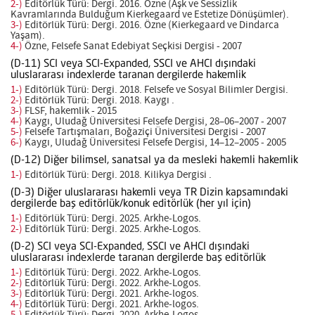
2-)
Editörlük Türü: Dergi. 2016. Özne (Aşk ve Sessizlik
Kavramlarında Bulduğum Kierkegaard ve Estetize Dönüşümler).
3-)
Editörlük Türü: Dergi. 2016. Özne (Kierkegaard ve Dindarca
Yaşam).
4-)
Özne, Felsefe Sanat Edebiyat Seçkisi Dergisi - 2007
(D-11) SCI veya SCI-Expanded, SSCI ve AHCI dışındaki
uluslararası indexlerde taranan dergilerde hakemlik
1-)
Editörlük Türü: Dergi. 2018. Felsefe ve Sosyal Bilimler Dergisi.
2-)
Editörlük Türü: Dergi. 2018. Kaygı .
3-)
FLSF, hakemlik - 2015
4-)
Kaygı, Uludağ Üniversitesi Felsefe Dergisi, 28–06–2007 - 2007
5-)
Felsefe Tartışmaları, Boğaziçi Üniversitesi Dergisi - 2007
6-)
Kaygı, Uludağ Üniversitesi Felsefe Dergisi, 14–12–2005 - 2005
(D-12) Diğer bilimsel, sanatsal ya da mesleki hakemli hakemlik
1-)
Editörlük Türü: Dergi. 2018. Kilikya Dergisi .
(D-3) Diğer uluslararası hakemli veya TR Dizin kapsamındaki
dergilerde baş editörlük/konuk editörlük (her yıl için)
1-)
Editörlük Türü: Dergi. 2025. Arkhe-Logos.
2-)
Editörlük Türü: Dergi. 2025. Arkhe-Logos.
(D-2) SCI veya SCI-Expanded, SSCI ve AHCI dışındaki
uluslararası indexlerde taranan dergilerde baş editörlük
1-)
Editörlük Türü: Dergi. 2022. Arkhe-Logos.
2-)
Editörlük Türü: Dergi. 2022. Arkhe-Logos.
3-)
Editörlük Türü: Dergi. 2021. Arkhe-logos.
4-)
Editörlük Türü: Dergi. 2021. Arkhe-logos.