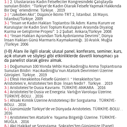
1-)
2. Uluslararası Kadın Felsefeciler Kongresindeki Çalıştayda
sunulan Bildiri: “Türkiye’de Kadın Olarak Felsefe Yapmak Hakkında
Bir Degˆerlendirme. Türkiye. . 2019
2-)
“Jakoben Akıl”, Düşünce İklimi-TRT 2, İstanbul. 16 Mayıs.
İstanbul/Türkiye. 2009
3-)
"İnsan ve Kadın Hakları Toplantısı İlk Adım: Kamu Kurum ve
Kuruluşlar ile Kadın Sivil Toplum Kuruluşları Arasında Diyalog
Kurma ve Geliştirme Projesi". 1-2 Şubat. Ankara/Türkiye. 2008
4-)
“İnsan Hakları Açısından Türk Aydınlanma Devrimi”, Dünya
İnsan Hakları Günü Marmaris Kaymakamlığı. 10 Aralık. Muğla
/Türkiye. 2006
(I-8) Alanı ile ilgili olarak; ulusal panel, konferans, seminer, kurs,
açık oturum ve söyleşi gibi etkinliklerde davetli konuşmacı ya
da panelist olarak görev almak.
1-)
Doğumunun 100.Yılında Vehbi Hacikadiroğlu Anma Toplantısına
Sunulan Bildiri: Hacıkadiroğlu’nun Atatürk Devrimleri Üzerine
Görüşleri. Türkiye. . 2019
2-)
Efesli Herakleitos Felsefe Günleri I: “ Herakleitos’tan
Aristoteles’e, Aristoteles’ten Bize: İnsan Nedir? . Türkiye. . 2019
3-)
Aristoteles'te Ousia Kavramı. TÜRKİYE-ANKARA. . 2016
4-)
Aristoteles'te Ousia ve Energeia: Varlığın Varoluşu Üzerine.
TÜRKİYE-BOLU. . 2016
5-)
Ahlaki Kimlik Üzerine Aristotelesçi Bir Sorgulama . TÜRKİYE-
BOLU. . 2016
6-)
Günümüzde Türkiye'de ve Dünyada Aristoteles. TÜRKİYE-BOLU. .
2016
7-)
Aristoteles'ten Atatürk'e: Yaşama Bilgeliği Üzerine. TÜRKİYE-
MUĞLA. . 2016
8-)
Akıl Hakikat ve Sorgulama: Sokrates'ten Günümüze (Panel).