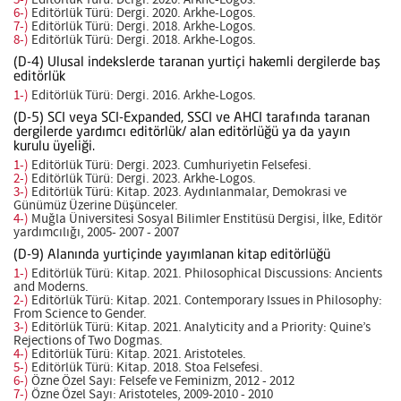
5-)
Editörlük Türü: Dergi. 2020. Arkhe-Logos.
6-)
Editörlük Türü: Dergi. 2020. Arkhe-Logos.
7-)
Editörlük Türü: Dergi. 2018. Arkhe-Logos.
8-)
Editörlük Türü: Dergi. 2018. Arkhe-Logos.
(D-4) Ulusal indekslerde taranan yurtiçi hakemli dergilerde baş
editörlük
1-)
Editörlük Türü: Dergi. 2016. Arkhe-Logos.
(D-5) SCI veya SCI-Expanded, SSCI ve AHCI tarafında taranan
dergilerde yardımcı editörlük/ alan editörlüğü ya da yayın
kurulu üyeliği.
1-)
Editörlük Türü: Dergi. 2023. Cumhuriyetin Felsefesi.
2-)
Editörlük Türü: Dergi. 2023. Arkhe-Logos.
3-)
Editörlük Türü: Kitap. 2023. Aydınlanmalar, Demokrasi ve
Günümüz Üzerine Düşünceler.
4-)
Muğla Üniversitesi Sosyal Bilimler Enstitüsü Dergisi, İlke, Editör
yardımcılığı, 2005- 2007 - 2007
(D-9) Alanında yurtiçinde yayımlanan kitap editörlüğü
1-)
Editörlük Türü: Kitap. 2021. Philosophical Discussions: Ancients
and Moderns.
2-)
Editörlük Türü: Kitap. 2021. Contemporary Issues in Philosophy:
From Science to Gender.
3-)
Editörlük Türü: Kitap. 2021. Analyticity and a Priority: Quine’s
Rejections of Two Dogmas.
4-)
Editörlük Türü: Kitap. 2021. Aristoteles.
5-)
Editörlük Türü: Kitap. 2018. Stoa Felsefesi.
6-)
Özne Özel Sayı: Felsefe ve Feminizm, 2012 - 2012
7-)
Özne Özel Sayı: Aristoteles, 2009-2010 - 2010