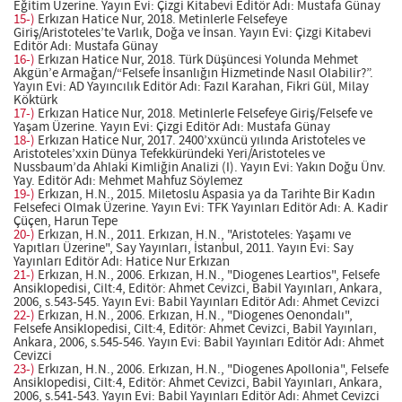
Eğitim Üzerine. Yayın Evi: Çizgi Kitabevi Editör Adı: Mustafa Günay
15-)
Erkızan Hatice Nur, 2018. Metinlerle Felsefeye
Giriş/Aristoteles’te Varlık, Doğa ve İnsan. Yayın Evi: Çizgi Kitabevi
Editör Adı: Mustafa Günay
16-)
Erkızan Hatice Nur, 2018. Türk Düşüncesi Yolunda Mehmet
Akgün’e Armağan/“Felsefe İnsanlığın Hizmetinde Nasıl Olabilir?”.
Yayın Evi: AD Yayıncılık Editör Adı: Fazıl Karahan, Fikri Gül, Milay
Köktürk
17-)
Erkızan Hatice Nur, 2018. Metinlerle Felsefeye Giriş/Felsefe ve
Yaşam Üzerine. Yayın Evi: Çizgi Editör Adı: Mustafa Günay
18-)
Erkızan Hatice Nur, 2017. 2400’xxüncü yılında Aristoteles ve
Aristoteles’xxin Dünya Tefekküründeki Yeri/Aristoteles ve
Nussbaum’da Ahlaki Kimliğin Analizi (I). Yayın Evi: Yakın Doğu Ünv.
Yay. Editör Adı: Mehmet Mahfuz Söylemez
19-)
Erkızan, H.N., 2015. Miletoslu Aspasia ya da Tarihte Bir Kadın
Felsefeci Olmak Üzerine. Yayın Evi: TFK Yayınları Editör Adı: A. Kadir
Çüçen, Harun Tepe
20-)
Erkızan, H.N., 2011. Erkızan, H.N., "Aristoteles: Yaşamı ve
Yapıtları Üzerine", Say Yayınları, İstanbul, 2011. Yayın Evi: Say
Yayınları Editör Adı: Hatice Nur Erkızan
21-)
Erkızan, H.N., 2006. Erkızan, H.N., "Diogenes Leartios", Felsefe
Ansiklopedisi, Cilt:4, Editör: Ahmet Cevizci, Babil Yayınları, Ankara,
2006, s.543-545. Yayın Evi: Babil Yayınları Editör Adı: Ahmet Cevizci
22-)
Erkızan, H.N., 2006. Erkızan, H.N., "Diogenes Oenondalı",
Felsefe Ansiklopedisi, Cilt:4, Editör: Ahmet Cevizci, Babil Yayınları,
Ankara, 2006, s.545-546. Yayın Evi: Babil Yayınları Editör Adı: Ahmet
Cevizci
23-)
Erkızan, H.N., 2006. Erkızan, H.N., "Diogenes Apollonia", Felsefe
Ansiklopedisi, Cilt:4, Editör: Ahmet Cevizci, Babil Yayınları, Ankara,
2006, s.541-543. Yayın Evi: Babil Yayınları Editör Adı: Ahmet Cevizci