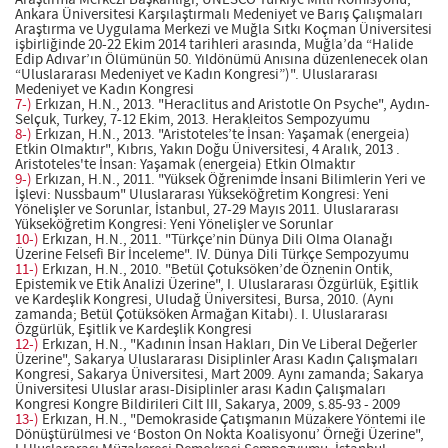
Araştırma Merkezi Başkanlığı, UNESCO Türkiye Milli Komisyonu,
Ankara Üniversitesi Karşılaştırmalı Medeniyet ve Barış Çalışmaları
Araştırma ve Uygulama Merkezi ve Muğla Sıtkı Koçman Üniversitesi
işbirliğinde 20-22 Ekim 2014 tarihleri arasında, Muğla’da “Halide
Edip Adıvar’ın Ölümünün 50. Yıldönümü Anısına düzenlenecek olan
“Uluslararası Medeniyet ve Kadın Kongresi”)". Uluslararası
Medeniyet ve Kadın Kongresi
7-)
Erkızan, H.N., 2013. "Heraclitus and Aristotle On Psyche", Aydın-
Selçuk, Turkey, 7-12 Ekim, 2013. Herakleitos Sempozyumu
8-)
Erkızan, H.N., 2013. "Aristoteles’te İnsan: Yaşamak (energeia)
Etkin Olmaktır", Kıbrıs, Yakın Doğu Üniversitesi, 4 Aralık, 2013 .
Aristoteles'te İnsan: Yaşamak (energeia) Etkin Olmaktır
9-)
Erkızan, H.N., 2011. "Yüksek Öğrenimde İnsani Bilimlerin Yeri ve
İşlevi: Nussbaum" Uluslararası Yükseköğretim Kongresi: Yeni
Yönelişler ve Sorunlar, İstanbul, 27-29 Mayıs 2011. Uluslararası
Yükseköğretim Kongresi: Yeni Yönelişler ve Sorunlar
10-)
Erkızan, H.N., 2011. "Türkçe’nin Dünya Dili Olma Olanağı
Üzerine Felsefi Bir İnceleme". IV. Dünya Dili Türkçe Sempozyumu
11-)
Erkızan, H.N., 2010. "Betül Çotuksöken’de Öznenin Ontik,
Epistemik ve Etik Analizi Üzerine", I. Uluslararası Özgürlük, Eşitlik
ve Kardeşlik Kongresi, Uludağ Üniversitesi, Bursa, 2010. (Aynı
zamanda; Betül Çotüksöken Armağan Kitabı). I. Uluslararası
Özgürlük, Eşitlik ve Kardeşlik Kongresi
12-)
Erkızan, H.N., "Kadının İnsan Hakları, Din Ve Liberal Değerler
Üzerine", Sakarya Uluslararası Disiplinler Arası Kadın Çalışmaları
Kongresi, Sakarya Üniversitesi, Mart 2009. Aynı zamanda; Sakarya
Üniversitesi Uluslar arası-Disiplinler arası Kadın Çalışmaları
Kongresi Kongre Bildirileri Cilt III, Sakarya, 2009, s.85-93 - 2009
13-)
Erkızan, H.N., "Demokraside Çatışmanın Müzakere Yöntemi ile
Dönüştürülmesi ve ‘Boston On Nokta Koalisyonu’ Örneği Üzerine",