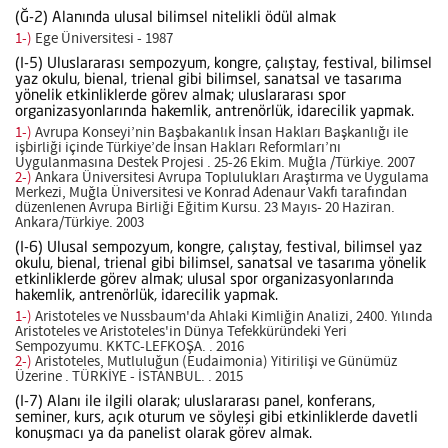
(Ğ-2) Alanında ulusal bilimsel nitelikli ödül almak
1-)
Ege Üniversitesi - 1987
(I-5) Uluslararası sempozyum, kongre, çalıştay, festival, bilimsel
yaz okulu, bienal, trienal gibi bilimsel, sanatsal ve tasarıma
yönelik etkinliklerde görev almak; uluslararası spor
organizasyonlarında hakemlik, antrenörlük, idarecilik yapmak.
1-)
Avrupa Konseyi’nin Başbakanlık İnsan Hakları Başkanlığı ile
işbirliği içinde Türkiye’de İnsan Hakları Reformları’nı
Uygulanmasına Destek Projesi . 25-26 Ekim. Muğla /Türkiye. 2007
2-)
Ankara Üniversitesi Avrupa Toplulukları Araştırma ve Uygulama
Merkezi, Muğla Üniversitesi ve Konrad Adenaur Vakfı tarafından
düzenlenen Avrupa Birliği Eğitim Kursu. 23 Mayıs- 20 Haziran.
Ankara/Türkiye. 2003
(I-6) Ulusal sempozyum, kongre, çalıştay, festival, bilimsel yaz
okulu, bienal, trienal gibi bilimsel, sanatsal ve tasarıma yönelik
etkinliklerde görev almak; ulusal spor organizasyonlarında
hakemlik, antrenörlük, idarecilik yapmak.
1-)
Aristoteles ve Nussbaum'da Ahlaki Kimliğin Analizi, 2400. Yılında
Aristoteles ve Aristoteles'in Dünya Tefekküründeki Yeri
Sempozyumu. KKTC-LEFKOŞA. . 2016
2-)
Aristoteles, Mutluluğun (Eudaimonia) Yitirilişi ve Günümüz
Üzerine . TÜRKİYE - İSTANBUL. . 2015
(I-7) Alanı ile ilgili olarak; uluslararası panel, konferans,
seminer, kurs, açık oturum ve söyleşi gibi etkinliklerde davetli
konuşmacı ya da panelist olarak görev almak.