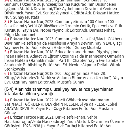
2-)
Erkızan Hatice Nur, 2023. Aydınlanmalar, Demokrasi ve
Günümüz Üzerine Düşünceler/İoanna Kuçuradi’nin Düşünceleri
Işığında Atatürk Devrimi’ni/Türk Aydınlanma Devrimini Yeniden
Düşünmek. Yayın Evi: Sentez Yayıncılık Editör Adı: Erkızan Hatice
Nur, Günay Mustafa
3-)
Erkızan Hatice Nur, 2023. Cumhuriyetimizin 100.Yılında 100
Felsefecimiz/Betül Çötüksöken de Öznenin Ontik, Epistemik ve Etik
Kuruluşu. Yayın Evi: Nobel Yayıncılık Editör Adı: Durmaz Nihat,
Pilgir Muhammet
4-)
Erkızan Hatice Nur, 2023. Cumhuriyetin Felsefesi/Macit Gökberk:
Devrimin Felsefesi ya da Felsefesini Arayan Devrim. Yayın Evi: Çizgi
Yayınevi Editör Adı: Erkızan Hatice Nur, Günay Mustafa
5-)
Erkızan Hatice Nur, 2018. Education and Human Rights/içinde:
İnsan Hakları, Adalet ve Eğitim Üzerine Ya da İnsanileşme Olmadan
İnsan Hakları Olanaklı mıdır…Part III, Chapter. Yayın Evi: Lambert
Academic Publishing Editör Adı: Ed. Nevide Akpınar Dellal- Witold
Stonkowski
6-)
Erkızan Hatice Nur, 2018. 200. Doğum yılında Marx-28.
Kitap/“Aristoteles’te Varlık ve Anlama Bilme Arzusu Üzerine”,. Yayın
Evi: Çizgi Yayınları Editör Adı: Mustafa Günay
(C-4) Alanında tanınmış ulusal yayınevlerince yayımlanan
kitaplarda bölüm yazarlığı
1-)
Erkızan Hatice Nur, 2022. Macit Gökberk Aydınlanmanın
Sesi/MACİT GÖKBERK: DEVRİMİN FELSEFESİ ya da FELSEFESİNİ
ARAYAN DEVRİM. Yayın Evi: Çizgi Kitabevi Editör Adı: Mustafa
Günay
2-)
Erkızan Hatice Nur, 2021. Bir Felsefe Feneri: Vehbi
Hacıkadiroğlu/Vehbi Hacıkadiroğlu’nun Atatürk Devrimleri Üzerine
Görüşleri: 1923-1938 (I). Yayın Evi: Tarihçi Kitabevi Editör Adı: