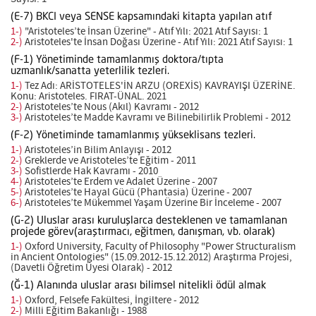
(E-7) BKCI veya SENSE kapsamındaki kitapta yapılan atıf
1-)
"Aristoteles’te İnsan Üzerine" - Atıf Yılı: 2021 Atıf Sayısı: 1
2-)
Aristoteles'te İnsan Doğası Üzerine - Atıf Yılı: 2021 Atıf Sayısı: 1
(F-1) Yönetiminde tamamlanmış doktora/tıpta
uzmanlık/sanatta yeterlilik tezleri.
1-)
Tez Adı: ARİSTOTELES'İN ARZU (OREXİS) KAVRAYIŞI ÜZERİNE.
Konu: Aristoteles. FIRAT-ÜNAL. 2021
2-)
Aristoteles’te Nous (Akıl) Kavramı - 2012
3-)
Aristoteles’te Madde Kavramı ve Bilinebilirlik Problemi - 2012
(F-2) Yönetiminde tamamlanmış yükseklisans tezleri.
1-)
Aristoteles’in Bilim Anlayışı - 2012
2-)
Greklerde ve Aristoteles’te Eğitim - 2011
3-)
Sofistlerde Hak Kavramı - 2010
4-)
Aristoteles’te Erdem ve Adalet Üzerine - 2007
5-)
Aristoteles’te Hayal Gücü (Phantasia) Üzerine - 2007
6-)
Aristoteles’te Mükemmel Yaşam Üzerine Bir İnceleme - 2007
(G-2) Uluslar arası kuruluşlarca desteklenen ve tamamlanan
projede görev(araştırmacı, eğitmen, danışman, vb. olarak)
1-)
Oxford University, Faculty of Philosophy "Power Structuralism
in Ancient Ontologies" (15.09.2012-15.12.2012) Araştırma Projesi,
(Davetli Öğretim Üyesi Olarak) - 2012
(Ğ-1) Alanında uluslar arası bilimsel nitelikli ödül almak
1-)
Oxford, Felsefe Fakültesi, İngiltere - 2012
2-)
Milli Eğitim Bakanlığı - 1988