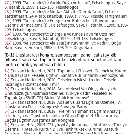
27-)
1999. "Aristoteles’te Varlık, Doğa ve İnsan", Felsefelogos, Sayı:
6, İstanbul, 1999, s.125-135. Felsefelogos
28-)
1999. "Aristoteles’te Mutlak Aktivite Olarak Tanrı", Felsefe
Tartışmaları, 24.Kitap, İstanbul, 1999, s. 77-93. Felsefe Tartışmaları
29-)
1999. "Aristoteles’te Energeia ve Entelecheia Kavramları
Üzerine Bir İnceleme (I)", Felsefelogos, Sayı:7, İstanbul, 1999, s.199-
209. Felsefelogos
30-)
1999. "Aristoteles’te Energeia ve Kinesis ayrımı Üzerine”,
Felsefelogos, Sayı:8, İstanbul, 1999, s.149-155. Felsefelogos
31-)
1998. "Aristoteles’te Akılsallığın Kavranımı ve Kadın", Doğu
Batı, Sayı: 5, Ankara, 1998, s.198-209. Doğu Batı
(B-1) Uluslararası kongre, sempozyum, panel, çalıştay gibi
bilimsel, sanatsal toplantılarda sözlü olarak sunulan ve tam
metin olarak yayımlanan bildiri
1-)
Erkızan Hatice Nur, 2021. Toplumsal Cinsiyet; Gelenek ve Kadın.
4.Uluslararası Felsefe, Eğitim, Sanat ve Bilim tarihi Sempozyumu
2-)
Erkızan Hatice Nur, 2020. Felsefenin İşlevi Üzerine. Felsefe
İnsanlığa Hizmet Edebilir mi?
3-)
Erkızan Hatice Nur, 2018. Aristotelesçi Var Oluşçuluk ya da
Umutsuzluğun Aşılması Üzerine. Türkiye Kadın Felsefeciler
Topluluğu (SWIP-TR) Birinci Yıllık KonferansıS
4-)
Erkızan Hatice Nur, 2018. Adalet ve Barış Eğitimi Üzerine,. V.
Uluslararası Felsefe Kongresi: Savaş ve Barış
5-)
Erkızan Hatice Nur, 2018. ‘Freire’in Hümanist Eğitim Anlayışı
Üzerine ya da Oluştan İnsani var Oluşa Doğru’. 4. Uluslararası
Çağdaş Eğitim Araştırmaları Kongresi
6-)
Erkızan, H.N., 2014. "21.yüzyıl Aydınlanması, Atatürk ve Türkiye
Üzerine," ( Atatürk Kültür, Dil ve Tarih Yüksek Kurumu, Atatürk