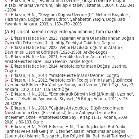
3-)
Erkızan, H.N., "Aydınlanma Üzerine", Doğan Özlem Armağan
Kitabı: Anlama ve Yorum, İnkılâp Kitabevi, İstanbul, 2004, s. 233-241
- 2004
4-)
Erkızan, H.N., "Sevginin Doğası Üzerine (I)", Mehmet Küçük’e (
Hazırlayan: Doğan Özlem) Editör: Şahabettin Yalçın, Doğu Batı
Yayınları, Ankara, 2003, s. 159–170 - 2003
(A-8) Ulusal hakemli dergilerde yayımlanmış tam makale
1-)
Erkızan Hatice Nur, 2023. Yaşamın Anlam Olanaklarından Doğan
Özlem’in Felsefesine (I, II). bitig Edebiyat Fakültesi Dergisi
2-)
Erkızan Hatice Nur, 2023. Vehbi Hacıkadiroğlu’nun Atatürk
Devrimleri Üzerine Görüşleri (1923-1938). Arkhe-Logos
3-)
Erkızan Hatice Nur, 2021. Herakleitos'tan Aristoteles'e,
Aristoteles'ten Bize: İnsan Nedir?. Arkhe-logos
4-)
Erkızan Hatice Nur, 2014. Aristoteles'te İnsan Doğası Üzerine.
Cogito
5-)
Erkızan, H.N., 2014. "Aristoteles’te İnsan Üzerine". Cogito
6-)
Erkızan, H.N., 2012. "Aristoteles’in Teolojisi’nin İslam Düşüncesi
Üzerindeki Etkileri: Bir Yanlışın Sonuçları Üzerine", Dört Öğe, Sayı:2,
Ankara, 2012, s.107- 115. Dört Öğe
7-)
Erkızan, H.N., 2011. "Demokratik Bireyin Neliği/Kimliği Üzerine",
Özne – Felsefenin Aynasında Siyaset, 15 Kitap, Adana, 2011, s. 23-
29. Özne
8-)
Erkızan, H.N., 2010. "Çağdaş Aristotelesçi Düşüncede İnsan:
Nussbaum’ın Özcü (Essentialist) İnsan Anlayışı Üzerine Bir
İnceleme", Özne - Aristoteles Özel Sayı, Kitap 11-12, Adana, 2009-
2010, s.86-103. Özne
9-)
Erkızan, H.N., 2009. Erkızan, H.N., "İbn Rüşdcülük: Batı’daki
Tarihsel ve Felsefi Gelişimi Üzerine", İslami Araştırmalar Dergisi
(Journal of Islamic Research), İbn Rüşdcülük: Batı’daki Tarihsel ve