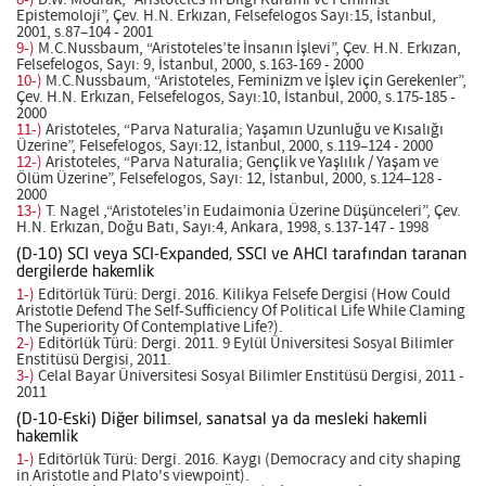
8-)
D.W. Modrak, “Aristoteles’in Bilgi Kuramı ve Feminist
Epistemoloji”, Çev. H.N. Erkızan, Felsefelogos Sayı:15, İstanbul,
2001, s.87–104 - 2001
9-)
M.C.Nussbaum, “Aristoteles’te İnsanın İşlevi”, Çev. H.N. Erkızan,
Felsefelogos, Sayı: 9, İstanbul, 2000, s.163-169 - 2000
10-)
M.C.Nussbaum, “Aristoteles, Feminizm ve İşlev için Gerekenler”,
Çev. H.N. Erkızan, Felsefelogos, Sayı:10, İstanbul, 2000, s.175-185 -
2000
11-)
Aristoteles, “Parva Naturalia; Yaşamın Uzunluğu ve Kısalığı
Üzerine”, Felsefelogos, Sayı:12, İstanbul, 2000, s.119–124 - 2000
12-)
Aristoteles, “Parva Naturalia; Gençlik ve Yaşlılık / Yaşam ve
Ölüm Üzerine”, Felsefelogos, Sayı: 12, İstanbul, 2000, s.124–128 -
2000
13-)
T. Nagel ,“Aristoteles’in Eudaimonia Üzerine Düşünceleri”, Çev.
H.N. Erkızan, Doğu Batı, Sayı:4, Ankara, 1998, s.137-147 - 1998
(D-10) SCI veya SCI-Expanded, SSCI ve AHCI tarafından taranan
dergilerde hakemlik
1-)
Editörlük Türü: Dergi. 2016. Kilikya Felsefe Dergisi (How Could
Aristotle Defend The Self-Sufficiency Of Political Life While Claming
The Superiority Of Contemplative Life?).
2-)
Editörlük Türü: Dergi. 2011. 9 Eylül Üniversitesi Sosyal Bilimler
Enstitüsü Dergisi, 2011.
3-)
Celal Bayar Üniversitesi Sosyal Bilimler Enstitüsü Dergisi, 2011 -
2011
(D-10-Eski) Diğer bilimsel, sanatsal ya da mesleki hakemli
hakemlik
1-)
Editörlük Türü: Dergi. 2016. Kaygı (Democracy and city shaping
in Aristotle and Plato's viewpoint).