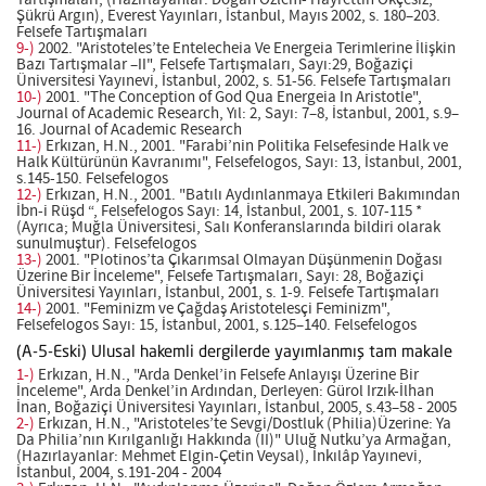
Tartışmaları, (Hazırlayanlar: Doğan Özlem- Hayrettin Ökçesiz,
Şükrü Argın), Everest Yayınları, İstanbul, Mayıs 2002, s. 180–203.
Felsefe Tartışmaları
9-)
2002. "Aristoteles’te Entelecheia Ve Energeia Terimlerine İlişkin
Bazı Tartışmalar –II", Felsefe Tartışmaları, Sayı:29, Boğaziçi
Üniversitesi Yayınevi, İstanbul, 2002, s. 51-56. Felsefe Tartışmaları
10-)
2001. "The Conception of God Qua Energeia In Aristotle",
Journal of Academic Research, Yıl: 2, Sayı: 7–8, İstanbul, 2001, s.9–
16. Journal of Academic Research
11-)
Erkızan, H.N., 2001. "Farabi’nin Politika Felsefesinde Halk ve
Halk Kültürünün Kavranımı", Felsefelogos, Sayı: 13, İstanbul, 2001,
s.145-150. Felsefelogos
12-)
Erkızan, H.N., 2001. "Batılı Aydınlanmaya Etkileri Bakımından
İbn-i Rüşd “, Felsefelogos Sayı: 14, İstanbul, 2001, s. 107-115 *
(Ayrıca; Muğla Üniversitesi, Salı Konferanslarında bildiri olarak
sunulmuştur). Felsefelogos
13-)
2001. "Plotinos’ta Çıkarımsal Olmayan Düşünmenin Doğası
Üzerine Bir İnceleme", Felsefe Tartışmaları, Sayı: 28, Boğaziçi
Üniversitesi Yayınları, İstanbul, 2001, s. 1-9. Felsefe Tartışmaları
14-)
2001. "Feminizm ve Çağdaş Aristotelesçi Feminizm",
Felsefelogos Sayı: 15, İstanbul, 2001, s.125–140. Felsefelogos
(A-5-Eski) Ulusal hakemli dergilerde yayımlanmış tam makale
1-)
Erkızan, H.N., "Arda Denkel’in Felsefe Anlayışı Üzerine Bir
İnceleme", Arda Denkel’in Ardından, Derleyen: Gürol Irzık-İlhan
İnan, Boğaziçi Üniversitesi Yayınları, İstanbul, 2005, s.43–58 - 2005
2-)
Erkızan, H.N., "Aristoteles’te Sevgi/Dostluk (Philia)Üzerine: Ya
Da Philia’nın Kırılganlığı Hakkında (II)" Uluğ Nutku’ya Armağan,
(Hazırlayanlar: Mehmet Elgin-Çetin Veysal), İnkılâp Yayınevi,
İstanbul, 2004, s.191-204 - 2004