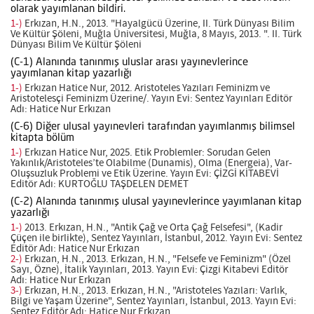
olarak yayımlanan bildiri.
1-)
Erkızan, H.N., 2013. "Hayalgücü Üzerine, II. Türk Dünyası Bilim
Ve Kültür Şöleni, Muğla Üniversitesi, Muğla, 8 Mayıs, 2013. ". II. Türk
Dünyası Bilim Ve Kültür Şöleni
(C-1) Alanında tanınmış uluslar arası yayınevlerince
yayımlanan kitap yazarlığı
1-)
Erkızan Hatice Nur, 2012. Aristoteles Yazıları Feminizm ve
Aristotelesçi Feminizm Üzerine/. Yayın Evi: Sentez Yayınları Editör
Adı: Hatice Nur Erkızan
(C-6) Diğer ulusal yayınevleri tarafından yayımlanmış bilimsel
kitapta bölüm
1-)
Erkızan Hatice Nur, 2025. Etik Problemler: Sorudan Gelen
Yakınlık/Aristoteles’te Olabilme (Dunamis), Olma (Energeia), Var-
Oluşsuzluk Problemi ve Etik Üzerine. Yayın Evi: ÇİZGİ KİTABEVİ
Editör Adı: KURTOĞLU TAŞDELEN DEMET
(C-2) Alanında tanınmış ulusal yayınevlerince yayımlanan kitap
yazarlığı
1-)
2013. Erkızan, H.N., "Antik Çağ ve Orta Çağ Felsefesi", (Kadir
Çüçen ile birlikte), Sentez Yayınları, İstanbul, 2012. Yayın Evi: Sentez
Editör Adı: Hatice Nur Erkızan
2-)
Erkızan, H.N., 2013. Erkızan, H.N., "Felsefe ve Feminizm" (Özel
Sayı, Özne), İtalik Yayınları, 2013. Yayın Evi: Çizgi Kitabevi Editör
Adı: Hatice Nur Erkızan
3-)
Erkızan, H.N., 2013. Erkızan, H.N., "Aristoteles Yazıları: Varlık,
Bilgi ve Yaşam Üzerine", Sentez Yayınları, İstanbul, 2013. Yayın Evi:
Sentez Editör Adı: Hatice Nur Erkızan