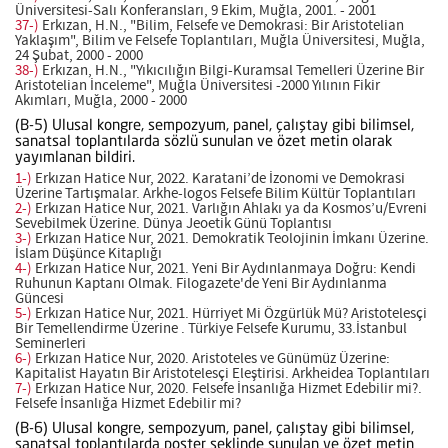
Üniversitesi-Salı Konferansları, 9 Ekim, Muğla, 2001. - 2001
37-)
Erkızan, H.N., "Bilim, Felsefe ve Demokrasi: Bir Aristotelian
Yaklaşım", Bilim ve Felsefe Toplantıları, Muğla Üniversitesi, Muğla,
24 Şubat, 2000 - 2000
38-)
Erkızan, H.N., "Yıkıcılığın Bilgi-Kuramsal Temelleri Üzerine Bir
Aristotelian İnceleme", Muğla Üniversitesi -2000 Yılının Fikir
Akımları, Muğla, 2000 - 2000
(B-5) Ulusal kongre, sempozyum, panel, çalıştay gibi bilimsel,
sanatsal toplantılarda sözlü sunulan ve özet metin olarak
yayımlanan bildiri.
1-)
Erkızan Hatice Nur, 2022. Karatani’de İzonomi ve Demokrasi
Üzerine Tartışmalar. Arkhe-logos Felsefe Bilim Kültür Toplantıları
2-)
Erkızan Hatice Nur, 2021. Varlığın Ahlakı ya da Kosmos’u/Evreni
Sevebilmek Üzerine. Dünya Jeoetik Günü Toplantısı
3-)
Erkızan Hatice Nur, 2021. Demokratik Teolojinin İmkanı Üzerine.
İslam Düşünce Kitaplığı
4-)
Erkızan Hatice Nur, 2021. Yeni Bir Aydınlanmaya Doğru: Kendi
Ruhunun Kaptanı Olmak. Filogazete'de Yeni Bir Aydınlanma
Güncesi
5-)
Erkızan Hatice Nur, 2021. Hürriyet Mi Özgürlük Mü? Aristotelesçi
Bir Temellendirme Üzerine . Türkiye Felsefe Kurumu, 33.İstanbul
Seminerleri
6-)
Erkızan Hatice Nur, 2020. Aristoteles ve Günümüz Üzerine:
Kapitalist Hayatın Bir Aristotelesçi Eleştirisi. Arkheidea Toplantıları
7-)
Erkızan Hatice Nur, 2020. Felsefe İnsanlığa Hizmet Edebilir mi?.
Felsefe İnsanlığa Hizmet Edebilir mi?
(B-6) Ulusal kongre, sempozyum, panel, çalıştay gibi bilimsel,
sanatsal toplantılarda poster şeklinde sunulan ve özet metin