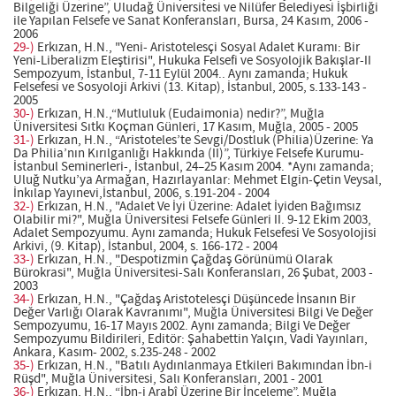
Bilgeliği Üzerine”, Uludağ Üniversitesi ve Nilüfer Belediyesi İşbirliği
ile Yapılan Felsefe ve Sanat Konferansları, Bursa, 24 Kasım, 2006 -
2006
29-)
Erkızan, H.N., "Yeni- Aristotelesçi Sosyal Adalet Kuramı: Bir
Yeni-Liberalizm Eleştirisi", Hukuka Felsefi ve Sosyolojik Bakışlar-II
Sempozyum, İstanbul, 7-11 Eylül 2004.. Aynı zamanda; Hukuk
Felsefesi ve Sosyoloji Arkivi (13. Kitap), İstanbul, 2005, s.133-143 -
2005
30-)
Erkızan, H.N.,“Mutluluk (Eudaimonia) nedir?”, Muğla
Üniversitesi Sıtkı Koçman Günleri, 17 Kasım, Muğla, 2005 - 2005
31-)
Erkızan, H.N., “Aristoteles’te Sevgi/Dostluk (Philia)Üzerine: Ya
Da Philia’nın Kırılganlığı Hakkında (II)”, Türkiye Felsefe Kurumu-
İstanbul Seminerleri-, İstanbul, 24–25 Kasım 2004. *Aynı zamanda;
Uluğ Nutku’ya Armağan, Hazırlayanlar: Mehmet Elgin-Çetin Veysal,
İnkılap Yayınevi,İstanbul, 2006, s.191-204 - 2004
32-)
Erkızan, H.N., "Adalet Ve İyi Üzerine: Adalet İyiden Bağımsız
Olabilir mi?", Muğla Üniversitesi Felsefe Günleri II. 9-12 Ekim 2003,
Adalet Sempozyumu. Aynı zamanda; Hukuk Felsefesi Ve Sosyolojisi
Arkivi, (9. Kitap), İstanbul, 2004, s. 166-172 - 2004
33-)
Erkızan, H.N., "Despotizmin Çağdaş Görünümü Olarak
Bürokrasi", Muğla Üniversitesi-Salı Konferansları, 26 Şubat, 2003 -
2003
34-)
Erkızan, H.N., "Çağdaş Aristotelesçi Düşüncede İnsanın Bir
Değer Varlığı Olarak Kavranımı", Muğla Üniversitesi Bilgi Ve Değer
Sempozyumu, 16-17 Mayıs 2002. Aynı zamanda; Bilgi Ve Değer
Sempozyumu Bildirileri, Editör: Şahabettin Yalçın, Vadi Yayınları,
Ankara, Kasım- 2002, s.235-248 - 2002
35-)
Erkızan, H.N., "Batılı Aydınlanmaya Etkileri Bakımından İbn-i
Rüşd", Muğla Üniversitesi, Salı Konferansları, 2001 - 2001
36-)
Erkızan, H.N., “İbn-i Arabî Üzerine Bir İnceleme”, Muğla