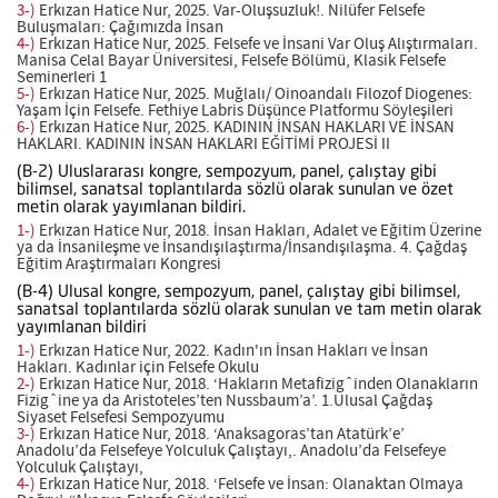
3-)
Erkızan Hatice Nur, 2025. Var-Oluşsuzluk!. Nilüfer Felsefe
Buluşmaları: Çağımızda İnsan
4-)
Erkızan Hatice Nur, 2025. Felsefe ve İnsani Var Oluş Alıştırmaları.
Manisa Celal Bayar Üniversitesi, Felsefe Bölümü, Klasik Felsefe
Seminerleri 1
5-)
Erkızan Hatice Nur, 2025. Muğlalı/ Oinoandalı Filozof Diogenes:
Yaşam İçin Felsefe. Fethiye Labris Düşünce Platformu Söyleşileri
6-)
Erkızan Hatice Nur, 2025. KADININ İNSAN HAKLARI VE İNSAN
HAKLARI. KADININ İNSAN HAKLARI EĞİTİMİ PROJESİ II
(B-2) Uluslararası kongre, sempozyum, panel, çalıştay gibi
bilimsel, sanatsal toplantılarda sözlü olarak sunulan ve özet
metin olarak yayımlanan bildiri.
1-)
Erkızan Hatice Nur, 2018. İnsan Hakları, Adalet ve Eğitim Üzerine
ya da İnsanileşme ve İnsandışılaştırma/İnsandışılaşma. 4. Çağdaş
Eğitim Araştırmaları Kongresi
(B-4) Ulusal kongre, sempozyum, panel, çalıştay gibi bilimsel,
sanatsal toplantılarda sözlü olarak sunulan ve tam metin olarak
yayımlanan bildiri
1-)
Erkızan Hatice Nur, 2022. Kadın'ın İnsan Hakları ve İnsan
Hakları. Kadınlar için Felsefe Okulu
2-)
Erkızan Hatice Nur, 2018. ‘Hakların Metafizigˆinden Olanakların
Fizigˆine ya da Aristoteles’ten Nussbaum’a’. 1.Ulusal Çağdaş
Siyaset Felsefesi Sempozyumu
3-)
Erkızan Hatice Nur, 2018. ‘Anaksagoras’tan Atatürk’e’
Anadolu’da Felsefeye Yolculuk Çalıştayı,. Anadolu’da Felsefeye
Yolculuk Çalıştayı,
4-)
Erkızan Hatice Nur, 2018. ‘Felsefe ve İnsan: Olanaktan Olmaya