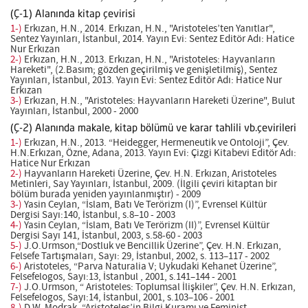
(Ç-1) Alanında kitap çevirisi
1-)
Erkızan, H.N., 2014. Erkızan, H.N., "Aristoteles’ten Yanıtlar",
Sentez Yayınları, İstanbul, 2014. Yayın Evi: Sentez Editör Adı: Hatice
Nur Erkızan
2-)
Erkızan, H.N., 2013. Erkızan, H.N., "Aristoteles: Hayvanların
Hareketi", (2.Basım; gözden geçirilmiş ve genişletilmiş), Sentez
Yayınları, İstanbul, 2013. Yayın Evi: Sentez Editör Adı: Hatice Nur
Erkızan
3-)
Erkızan, H.N., "Aristoteles: Hayvanların Hareketi Üzerine", Bulut
Yayınları, İstanbul, 2000 - 2000
(Ç-2) Alanında makale, kitap bölümü ve karar tahlili vb.çevirileri
1-)
Erkızan, H.N., 2013. “Heidegger, Hermeneutik ve Ontoloji”, Çev.
H.N.Erkızan, Özne, Adana, 2013. Yayın Evi: Çizgi Kitabevi Editör Adı:
Hatice Nur Erkızan
2-)
Hayvanların Hareketi Üzerine, Çev. H.N. Erkızan, Aristoteles
Metinleri, Say Yayınları, İstanbul, 2009. (İlgili çeviri kitaptan bir
bölüm burada yeniden yayınlanmıştır) - 2009
3-)
Yasin Ceylan, “İslam, Batı Ve Terörizm (I)”, Evrensel Kültür
Dergisi Sayı:140, İstanbul, s.8–10 - 2003
4-)
Yasin Ceylan, “İslam, Batı Ve Terörizm (II)”, Evrensel Kültür
Dergisi Sayı 141, İstanbul, 2003, s.58-60 - 2003
5-)
J.O.Urmson,“Dostluk ve Bencillik Üzerine”, Çev. H.N. Erkızan,
Felsefe Tartışmaları, Sayı: 29, İstanbul, 2002, s. 113–117 - 2002
6-)
Aristoteles, “Parva Naturalia V; Uykudaki Kehanet Üzerine”,
Felsefelogos, Sayı:13, İstanbul , 2001, s.141–144 - 2001
7-)
J.O.Urmson, “ Aristoteles: Toplumsal İlişkiler”, Çev. H.N. Erkızan,
Felsefelogos, Sayı:14, İstanbul, 2001, s.103–106 - 2001