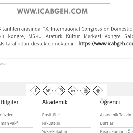
6 tarihleri arasında "X. International Congress on Domesti
ıklı kongre, MSKÜ Atatürk Kültür Merkezi Kongre Sal
TAK tarafından desteklenmektedir.
https://www.icabgeh.c
08:30
Bilgiler
Akademik
Öğrenci
müzden
Enstitüler
Akademik Takvim
çman Vakfı
Fakülteler
Burslar
Yüksekokullar
Kısmi Zamanlı Öğ