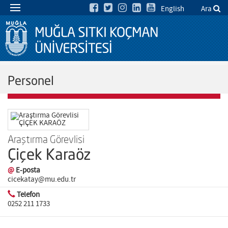
English
Ara
Personel
Araştırma Görevlisi
Çiçek Karaöz
@
E-posta
cicekatay@mu.edu.tr
Telefon
0252 211 1733