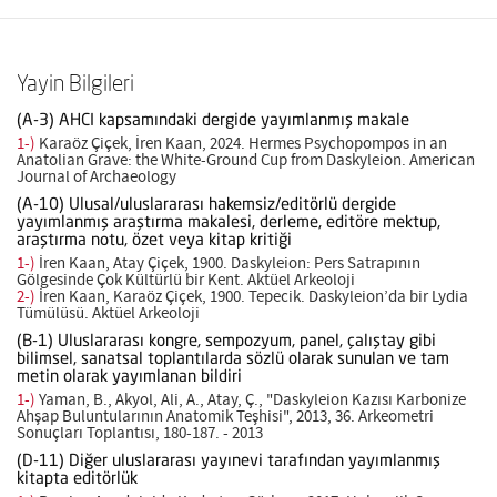
Yayin Bilgileri
(A-3) AHCI kapsamındaki dergide yayımlanmış makale
1-)
Karaöz Çiçek, İren Kaan, 2024. Hermes Psychopompos in an
Anatolian Grave: the White-Ground Cup from Daskyleion. American
Journal of Archaeology
(A-10) Ulusal/uluslararası hakemsiz/editörlü dergide
yayımlanmış araştırma makalesi, derleme, editöre mektup,
araştırma notu, özet veya kitap kritiği
1-)
İren Kaan, Atay Çiçek, 1900. Daskyleion: Pers Satrapının
Gölgesinde Çok Kültürlü bir Kent. Aktüel Arkeoloji
2-)
İren Kaan, Karaöz Çiçek, 1900. Tepecik. Daskyleion’da bir Lydia
Tümülüsü. Aktüel Arkeoloji
(B-1) Uluslararası kongre, sempozyum, panel, çalıştay gibi
bilimsel, sanatsal toplantılarda sözlü olarak sunulan ve tam
metin olarak yayımlanan bildiri
1-)
Yaman, B., Akyol, Ali, A., Atay, Ç., "Daskyleion Kazısı Karbonize
Ahşap Buluntularının Anatomik Teşhisi", 2013, 36. Arkeometri
Sonuçları Toplantısı, 180-187. - 2013
(D-11) Diğer uluslararası yayınevi tarafından yayımlanmış
kitapta editörlük