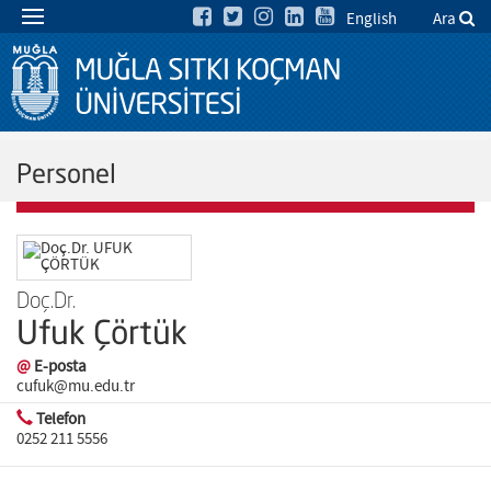
English
Ara
Personel
Doç.Dr.
Ufuk Çörtük
@
E-posta
cufuk@mu.edu.tr
Telefon
0252 211 5556