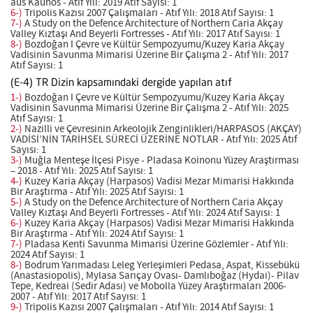
aus Kaunos - Atıf Yılı: 2019 Atıf Sayısı: 1
6-)
Tripolis Kazısı 2007 Çalışmaları - Atıf Yılı: 2018 Atıf Sayısı: 1
7-)
A Study on the Defence Architecture of Northern Caria Akçay
Valley Kıztaşı And Beyerli Fortresses - Atıf Yılı: 2017 Atıf Sayısı: 1
8-)
Bozdoğan I Çevre ve Kültür Sempozyumu/Kuzey Karia Akçay
Vadisinin Savunma Mimarisi Üzerine Bir Çalışma 2 - Atıf Yılı: 2017
Atıf Sayısı: 1
(E-4) TR Dizin kapsamındaki dergide yapılan atıf
1-)
Bozdoğan I Çevre ve Kültür Sempozyumu/Kuzey Karia Akçay
Vadisinin Savunma Mimarisi Üzerine Bir Çalışma 2 - Atıf Yılı: 2025
Atıf Sayısı: 1
2-)
Nazilli ve Çevresinin Arkeolojik Zenginlikleri/HARPASOS (AKÇAY)
VADİSİ’NİN TARİHSEL SÜRECİ ÜZERİNE NOTLAR - Atıf Yılı: 2025 Atıf
Sayısı: 1
3-)
Muğla Menteşe İlçesi Pisye - Pladasa Koinonu Yüzey Araştırması
– 2018 - Atıf Yılı: 2025 Atıf Sayısı: 1
4-)
Kuzey Karia Akçay (Harpasos) Vadisi Mezar Mimarisi Hakkında
Bir Araştırma - Atıf Yılı: 2025 Atıf Sayısı: 1
5-)
A Study on the Defence Architecture of Northern Caria Akçay
Valley Kıztaşı And Beyerli Fortresses - Atıf Yılı: 2024 Atıf Sayısı: 1
6-)
Kuzey Karia Akçay (Harpasos) Vadisi Mezar Mimarisi Hakkında
Bir Araştırma - Atıf Yılı: 2024 Atıf Sayısı: 1
7-)
Pladasa Kenti Savunma Mimarisi Üzerine Gözlemler - Atıf Yılı:
2024 Atıf Sayısı: 1
8-)
Bodrum Yarımadası Leleg Yerleşimleri Pedasa, Aspat, Kissebükü
(Anastasiopolis), Mylasa Sarıçay Ovası- Damlıboğaz (Hydai)- Pilav
Tepe, Kedreai (Sedir Adası) ve Mobolla Yüzey Araştırmaları 2006-
2007 - Atıf Yılı: 2017 Atıf Sayısı: 1
9-)
Tripolis Kazısı 2007 Çalışmaları - Atıf Yılı: 2014 Atıf Sayısı: 1