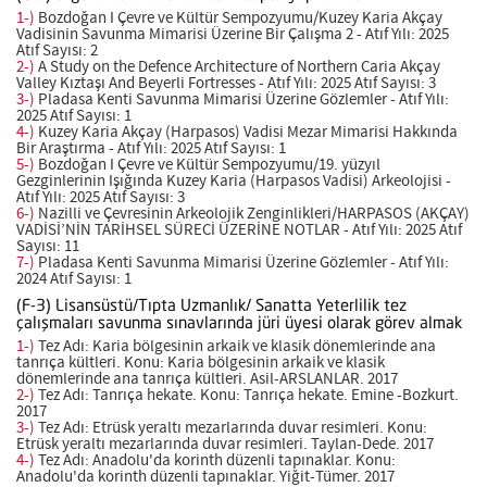
1-)
Bozdoğan I Çevre ve Kültür Sempozyumu/Kuzey Karia Akçay
Vadisinin Savunma Mimarisi Üzerine Bir Çalışma 2 - Atıf Yılı: 2025
Atıf Sayısı: 2
2-)
A Study on the Defence Architecture of Northern Caria Akçay
Valley Kıztaşı And Beyerli Fortresses - Atıf Yılı: 2025 Atıf Sayısı: 3
3-)
Pladasa Kenti Savunma Mimarisi Üzerine Gözlemler - Atıf Yılı:
2025 Atıf Sayısı: 1
4-)
Kuzey Karia Akçay (Harpasos) Vadisi Mezar Mimarisi Hakkında
Bir Araştırma - Atıf Yılı: 2025 Atıf Sayısı: 1
5-)
Bozdoğan I Çevre ve Kültür Sempozyumu/19. yüzyıl
Gezginlerinin Işığında Kuzey Karia (Harpasos Vadisi) Arkeolojisi -
Atıf Yılı: 2025 Atıf Sayısı: 3
6-)
Nazilli ve Çevresinin Arkeolojik Zenginlikleri/HARPASOS (AKÇAY)
VADİSİ’NİN TARİHSEL SÜRECİ ÜZERİNE NOTLAR - Atıf Yılı: 2025 Atıf
Sayısı: 11
7-)
Pladasa Kenti Savunma Mimarisi Üzerine Gözlemler - Atıf Yılı:
2024 Atıf Sayısı: 1
(F-3) Lisansüstü/Tıpta Uzmanlık/ Sanatta Yeterlilik tez
çalışmaları savunma sınavlarında jüri üyesi olarak görev almak
1-)
Tez Adı: Karia bölgesinin arkaik ve klasik dönemlerinde ana
tanrıça kültleri. Konu: Karia bölgesinin arkaik ve klasik
dönemlerinde ana tanrıça kültleri. Asil-ARSLANLAR. 2017
2-)
Tez Adı: Tanrıça hekate. Konu: Tanrıça hekate. Emine -Bozkurt.
2017
3-)
Tez Adı: Etrüsk yeraltı mezarlarında duvar resimleri. Konu:
Etrüsk yeraltı mezarlarında duvar resimleri. Taylan-Dede. 2017
4-)
Tez Adı: Anadolu'da korinth düzenli tapınaklar. Konu:
Anadolu'da korinth düzenli tapınaklar. Yiğit-Tümer. 2017