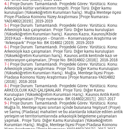
4-)
Proje Durum: Tamamlandı. Projedeki Görev: Yürütücü. Konu:
Arkeolojik kültür varlıklarının tespiti. Proje Türü: Diğer kamu
kuruluşları (Yükseköğretim Kurumları hariç). Muğla Menteşe ilçesi
Pisye-Pladasa Koinonu Yüzey Araştırması [Proje Numarası-
YA014802(2019)]. 2019-2019
5-)
Proje Durum: Tamamlandı. Projedeki Görev: Yürütücü. Konu:
Arkeolojik kazı çalışmaları. Proje Türü: Diğer kamu kuruluşları
(Yükseköğretim Kurumları hariç). Kaunos Kazısı, Kaunos/Kbide
2019 Kazı – Restorasyon – Onarım – Konservasyon Araştırma ve
“Arkeopark” Proje No: BK 014802 (2019). 2019-2019
6-)
Proje Durum: Tamamlandı. Projedeki Görev: Yürütücü. Konu:
Arkeolojik kazı çalışmaları. Proje Türü: Diğer kamu kuruluşları
(Yükseköğretim Kurumları hariç). Kaunos antik kentinde kazı ve
restorasyon çalışmaları, [Proje No: BK014802 (2018)]. 2018-2018
7-)
Proje Durum: Tamamlandı. Projedeki Görev: Yürütücü. Konu:
Arkeolojik yüzey araştırması. Proje Türü: Diğer Kamu Kuruluşları
(Yükseköğretim Kurumları Hariç). Muğla, Menteşe İlçesi Pisye-
Pladasa Koinonu Yüzey Araştırması [Proje Numarası-YA014802
(2018)]. 2018-2018
8-)
Proje Durum: Tamamlandı. Projedeki Görev: Yürütücü. Konu:
ARKEOLOJIK KAZI ÇALIŞMALARI. Proje Türü: Diğer Kamu
Kuruluşları (Yükseköğretim Kurumları Hariç). Kaunos Antik Kenti
Kazı Çalışmaları [Proje numarası- BK 014802(2017)]. 2017-2017
9-)
Proje Durum: Tamamlandı. Projedeki Görev: Yürütücü. Konu:
Muğla İli, Menteşe ilçesi sınırları içinde bulunana Yeşilyurt (Pisye)
ve Sarnıç (Pladasa) mahalleri ve bu alanlarda lokalize edilen antik
yerleşim ve territoriumlarında arkaolojik belgeleme çalışmaları
yapmak.. Proje Türü: Diğer Kamu Kuruluşları (Yükseköğretim
Kurumları Hariç). Muğla, Menteşe İlçesi Pisye-Pladasa Koinonu