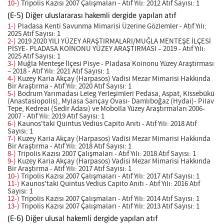
10-)
Tripolis Kazısı 2007 Çalışmaları - Atıf Yılı: 2012 Atıf Sayısı: 1
(E-5) Diğer uluslararası hakemli dergide yapılan atıf
1-)
Pladasa Kenti Savunma Mimarisi Üzerine Gözlemler - Atıf Yılı:
2025 Atıf Sayısı: 1
2-)
2019 2020 YILI YÜZEY ARAŞTIRMALARI/MUĞLA MENTEŞE İLÇESİ
PİSYE- PLADASA KOİNONU YÜZEY ARAŞTIRMASI – 2019 - Atıf Yılı:
2025 Atıf Sayısı: 1
3-)
Muğla Menteşe İlçesi Pisye - Pladasa Koinonu Yüzey Araştırması
– 2018 - Atıf Yılı: 2021 Atıf Sayısı: 1
4-)
Kuzey Karia Akçay (Harpasos) Vadisi Mezar Mimarisi Hakkında
Bir Araştırma - Atıf Yılı: 2020 Atıf Sayısı: 1
5-)
Bodrum Yarımadası Leleg Yerleşimleri Pedasa, Aspat, Kissebükü
(Anastasiopolis), Mylasa Sarıçay Ovası- Damlıboğaz (Hydai)- Pilav
Tepe, Kedreai (Sedir Adası) ve Mobolla Yüzey Araştırmaları 2006-
2007 - Atıf Yılı: 2019 Atıf Sayısı: 1
6-)
Kaunos'taki Quintus Vedius Capito Anıtı - Atıf Yılı: 2018 Atıf
Sayısı: 1
7-)
Kuzey Karia Akçay (Harpasos) Vadisi Mezar Mimarisi Hakkında
Bir Araştırma - Atıf Yılı: 2018 Atıf Sayısı: 1
8-)
Tripolis Kazısı 2007 Çalışmaları - Atıf Yılı: 2018 Atıf Sayısı: 1
9-)
Kuzey Karia Akçay (Harpasos) Vadisi Mezar Mimarisi Hakkında
Bir Araştırma - Atıf Yılı: 2017 Atıf Sayısı: 1
10-)
Tripolis Kazısı 2007 Çalışmaları - Atıf Yılı: 2017 Atıf Sayısı: 1
11-)
Kaunos'taki Quintus Vedius Capito Anıtı - Atıf Yılı: 2016 Atıf
Sayısı: 1
12-)
Tripolis Kazısı 2007 Çalışmaları - Atıf Yılı: 2014 Atıf Sayısı: 1
13-)
Tripolis Kazısı 2007 Çalışmaları - Atıf Yılı: 2013 Atıf Sayısı: 1
(E-6) Diğer ulusal hakemli dergide yapılan atıf