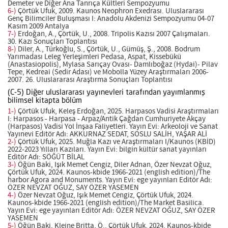
Demeter ve Diğer Ana Tanrıça Kültleri Sempozyumu
6-)
Çörtük Ufuk, 2009. Kaunos Neophron Exedrası. Uluslararası
Genç Bilimciler Buluşması I: Anadolu Akdenizi Sempozyumu 04-07
Kasım 2009 Antalya
7-)
Erdoğan, A., Çörtük, U., 2008. Tripolis Kazısı 2007 Çalışmaları.
30. Kazı Sonuçları Toplantısı
8-)
Diler, A., Türkoğlu, S., Çörtük, U., Gümüş, Ş., 2008. Bodrum
Yarımadası Leleg Yerleşimleri Pedasa, Aspat, Kissebükü
(Anastasiopolis), Mylasa Sarıçay Ovası- Damlıboğaz (Hydai)- Pilav
Tepe, Kedreai (Sedir Adası) ve Mobolla Yüzey Araştırmaları 2006-
2007. 26. Uluslararası Araştırma Sonuçları Toplantısı
(C-5) Diğer uluslararası yayınevleri tarafından yayımlanmış
bilimsel kitapta bölüm
1-)
Çörtük Ufuk, Keleş Erdoğan, 2025. Harpasos Vadisi Araştırmaları
I: Harpasos - Harpasa - Arpaz/Antik Çağdan Cumhuriyete Akçay
(Harpasos) Vadisi Yol İnşaa Faliyetleri. Yayın Evi: Arkeoloji ve Sanat
Yayınevi Editör Adı: AKKURNAZ SEDAT, SOSLU SALİH, YAŞAR ALİ
2-)
Çörtük Ufuk, 2025. Muğla Kazı ve Araştırmaları I/Kaunos (KBİD)
2022-2023 Yılları Kazıları. Yayın Evi: bilgin kültür sanat yayınları
Editör Adı: SÖĞÜT BİLAL
3-)
Öğün Baki, Işık Memet Cengiz, Diler Adnan, Özer Nevzat Oğuz,
Çörtük Ufuk, 2024. Kaunos-kbide 1966-2021 (english edition)/The
harbor Agora and Monuments. Yayın Evi: ege yayınları Editör Adı:
ÖZER NEVZAT OĞUZ, SAY ÖZER YASEMEN
4-)
Özer Nevzat Oğuz, Işık Memet Cengiz, Çörtük Ufuk, 2024.
Kaunos-kbide 1966-2021 (english edition)/The Market Basilica.
Yayın Evi: ege yayınları Editör Adı: ÖZER NEVZAT OĞUZ, SAY ÖZER
YASEMEN
5-)
Öğün Baki, Kleine Britta, Ö., Çörtük Ufuk, 2024. Kaunos-kbide