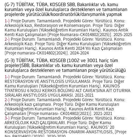
(G-7) TÜBİTAK, TÜBA, KOSGEB SBB, Bakanlıklar vb. kamu
kurumları veya özel kuruluşlarca desteklenen ve tamamlanan
projelerde yürütücülük/koordinatörlük/danışmanlık yapmak
1-)
Proje Durum: Tamamlandı. Projedeki Görev: Yürütücü. Konu:
Arkeolojik kazı, Restorasyon ve Konservasyon. Proje Türü: Diğer
Kamu Kuruluşları (Yükseköğretim Kurumları Hariç). Kaunos Antik
Kenti Kazı Çalışmaları [Proje Numarası-CK014802(2025)]. 2025-2025
2-)
Proje Durum: Tamamlandı. Projedeki Görev: Yürütücü. Konu:
Arkeolojik Kazı. Proje Türü: Diğer Kamu Kuruluşları (Yükseköğretim
Kurumları Hariç). Kaunos Antik Kenti 2024 Yılı Kazı Çalışmaları
[Proje numarası-CK014802(2024)]. 2024-2024
(G-3) TÜBİTAK, TÜBA, KOSGEB (1002 ve 3001 hariç tüm
projeler)SBB, Bakanlıklar vb. kamu kurumları veya özel
kuruluşlarca desteklenen ve tamamlanan proje yürütücülüğü
1-)
Proje Durum: Tamamlandı. Projedeki Görev: Yürütücü. Konu:
RESTORASYON VE ANSTYLOSİS UYGULAMASI. Proje Türü: Diğer
Kamu Kuruluşları (Yükseköğretim Kurumları Hariç). KAUNOS
TİYATROSU 6 NOLU KERKİS BÖLÜMÜ ALT CAVEA'SINA AİT OTURMA
SIRALARI ANSTYLOSİS UYGULAMASI. 2021-2021
2-)
Proje Durum: Tamamlandı. Projedeki Görev: Yürütücü. Konu:
Arkeolojik kazı çalışması. Proje Türü: Diğer Kamu Kuruluşları
(Yükseköğretim Kurumları Hariç). Kaunos Antik Kenti Kazı
Çalışmaları [Proje numarası- CK014802(2021)]. 2021-2021
3-)
Proje Durum: Tamamlandı. Projedeki Görev: Yürütücü. Konu:
ARKEOLOJIK KAZI ÇALIŞMALARI. Proje Türü: Diğer Kamu
Kuruluşları (Yükseköğretim Kurumları Hariç). KAUNOS’ 20
KONSERVASYON-RESTORASYON-ONARIM-ANASTYLOSİS, [Proje
No: BK014802 (2020)]. 2020-2020