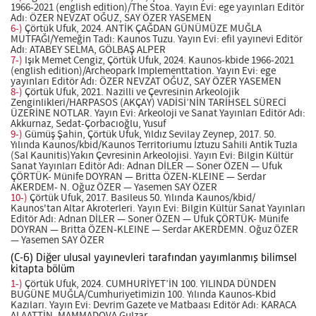
1966-2021 (english edition)/The Stoa. Yayın Evi: ege yayınları Editör
Adı: ÖZER NEVZAT OĞUZ, SAY ÖZER YASEMEN
6-)
Çörtük Ufuk, 2024. ANTİK ÇAĞDAN GÜNÜMÜZE MUĞLA
MUTFAĞI/Yemeğin Tadı: Kaunos Tuzu. Yayın Evi: efil yayınevi Editör
Adı: ATABEY SELMA, GÖLBAŞ ALPER
7-)
Işık Memet Cengiz, Çörtük Ufuk, 2024. Kaunos-kbide 1966-2021
(english edition)/Archeopark Implementtation. Yayın Evi: ege
yayınları Editör Adı: ÖZER NEVZAT OĞUZ, SAY ÖZER YASEMEN
8-)
Çörtük Ufuk, 2021. Nazilli ve Çevresinin Arkeolojik
Zenginlikleri/HARPASOS (AKÇAY) VADİSİ’NİN TARİHSEL SÜRECİ
ÜZERİNE NOTLAR. Yayın Evi: Arkeoloji ve Sanat Yayınları Editör Adı:
Akkurnaz, Sedat-Çorbacıoğlu, Yusuf
9-)
Gümüş Şahin, Çörtük Ufuk, Yıldız Sevilay Zeynep, 2017. 50.
Yılında Kaunos/kbid/Kaunos Territoriumu İztuzu Sahili Antik Tuzla
(Sal Kaunitis)Yakın Çevresinin Arkeolojisi. Yayın Evi: Bilgin Kültür
Sanat Yayınları Editör Adı: Adnan DİLER — Soner ÖZEN — Ufuk
ÇÖRTÜK- Münife DOYRAN — Britta ÖZEN-KLEINE — Serdar
AKERDEM- N. Oğuz ÖZER — Yasemen SAY ÖZER
10-)
Çörtük Ufuk, 2017. Basileus 50. Yılında Kaunos/kbid/
Kaunos'tan Altar Akroterleri. Yayın Evi: Bilgin Kültür Sanat Yayınları
Editör Adı: Adnan DİLER — Soner ÖZEN — Ufuk ÇÖRTÜK- Münife
DOYRAN — Britta ÖZEN-KLEINE — Serdar AKERDEMN. Oğuz ÖZER
— Yasemen SAY ÖZER
(C-6) Diğer ulusal yayınevleri tarafından yayımlanmış bilimsel
kitapta bölüm
1-)
Çörtük Ufuk, 2024. CUMHURİYET’İN 100. YILINDA DÜNDEN
BUGÜNE MUĞLA/Cumhuriyetimizin 100. Yılında Kaunos-Kbid
Kazıları. Yayın Evi: Devrim Gazete ve Matbaası Editör Adı: KARACA