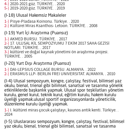
4-)
2020-2021 güz. TÜRKİYE. . 2020
5-)
2019-2020 güz. TÜRKİYE. . 2019
(I-18) Ulusal Hakemsiz Makaleler
1-)
Pisye-Pladasa Koinonu. Türkiye. . 2020
2-)
Kültürel Miras Ksanthos- Letoon. TÜRKİYE. . 2008
(I-19) Yurt İçi Araştırma (Puansız)
1-)
AKMED BURSU. TÜRKİYE. . 2017
2-)
17. ULUSAL KİL SEMPOZYUMU 7 EKİM 2017 SAHA GEZİSİ
NOTLARI. TÜRKİYE. . 2017
3-)
kültürel ve doğal kaynak yönetimi ön araştırma projesi.
TÜRKİYE. . 2005
(I-20) Yurt Dışı Araştırma (Puansız)
1-)
DAI-LEPSIUS COLLAGE BURSU. ALMANYA. . 2022
2-)
ERASMUS LLP- BERLIN FREI UNIVERSITAT. ALMANYA. . 2010
(I-4) Ulusal sempozyum, kongre, çalıştay, festival, bilimsel yaz
okulu, bienal, trienal gibi bilimsel, sanatsal ve tasarıma yönelik
etkinliklerde başkanlık yapmak. Ulusal spor teşkilatları yönetim
kurulu, genel kurul, teknik kurul, eğitim kurulu, hakem kurulu
üyeliği yapmak.ulusal sportif organizasyonlarda yöneticilik,
düzenleme kurulu üyeliği yapmak.
1-)
I. kültürel miras çocuk çalıştayı, kaunos antik kenti. Türkiye. .
2024
(I-5) Uluslararası sempozyum, kongre, çalıştay, festival, bilimsel
yaz okulu, bienal, trienal gibi bilimsel, sanatsal ve tasarıma