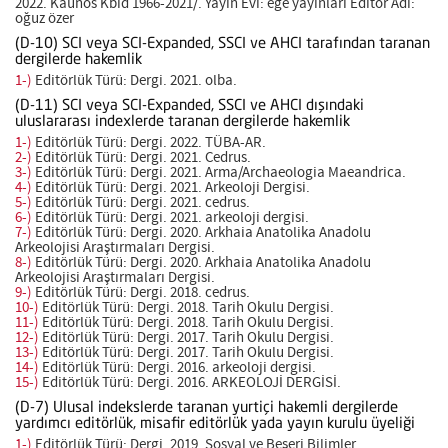
2022. Kaunos Kbid 1966-2021/. Yayın Evi: ege yayınları Editör Adı:
oğuz özer
(D-10) SCI veya SCI-Expanded, SSCI ve AHCI tarafından taranan
dergilerde hakemlik
1-)
Editörlük Türü: Dergi. 2021. olba.
(D-11) SCI veya SCI-Expanded, SSCI ve AHCI dışındaki
uluslararası indexlerde taranan dergilerde hakemlik
1-)
Editörlük Türü: Dergi. 2022. TÜBA-AR.
2-)
Editörlük Türü: Dergi. 2021. Cedrus.
3-)
Editörlük Türü: Dergi. 2021. Arma/Archaeologia Maeandrica.
4-)
Editörlük Türü: Dergi. 2021. Arkeoloji Dergisi.
5-)
Editörlük Türü: Dergi. 2021. cedrus.
6-)
Editörlük Türü: Dergi. 2021. arkeoloji dergisi.
7-)
Editörlük Türü: Dergi. 2020. Arkhaia Anatolika Anadolu
Arkeolojisi Araştırmaları Dergisi.
8-)
Editörlük Türü: Dergi. 2020. Arkhaia Anatolika Anadolu
Arkeolojisi Araştırmaları Dergisi.
9-)
Editörlük Türü: Dergi. 2018. cedrus.
10-)
Editörlük Türü: Dergi. 2018. Tarih Okulu Dergisi.
11-)
Editörlük Türü: Dergi. 2018. Tarih Okulu Dergisi.
12-)
Editörlük Türü: Dergi. 2017. Tarih Okulu Dergisi.
13-)
Editörlük Türü: Dergi. 2017. Tarih Okulu Dergisi.
14-)
Editörlük Türü: Dergi. 2016. arkeoloji dergisi.
15-)
Editörlük Türü: Dergi. 2016. ARKEOLOJİ DERGİSİ.
(D-7) Ulusal indekslerde taranan yurtiçi hakemli dergilerde
yardımcı editörlük, misafir editörlük yada yayın kurulu üyeliği
1-)
Editörlük Türü: Dergi. 2019. Sosyal ve Beşeri Bilimler