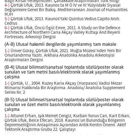
Bağlı Kırsal Yerleşimİzleri. Çanakkale Araştırmaları Türk Yıllığı
4-)
Çörtük Ufuk, 2013. Kaunos ta M Ö IV ve III Yüzyıldaki Siyasal
Değişimlere Genel Bir Bakış. Mediterranean Journal of Humanities
MJH
5-)
Çörtük Ufuk, 2013. Kaunos'taki Quintus Vedius Capito Anıtı.
Cedrus
6-)
Çörtük Ufuk, Öncü Ögül Emre, 2011. A Study on the Defence
Architecture of Northern Caria Akçay Valley Kıztaşı And Beyerli
Fortresses. Arkeoloji Dergisi
(A-8) Ulusal hakemli dergilerde yayımlanmış tam makale
1-)
Ünver Güray, Çörtük Ufuk, 2021. Muğla Müzesi’nden Yeni Bir
Onurlandırma Yazıtı. Arkhaia Anatolika Anadolu Arkeolojisi
Araştırmaları Dergisi
(B-4) Ulusal bilimsel/sanatsal toplantıda sözlü/poster olarak
sunulan ve tam metni basılı/elektronik olarak yayımlanmış
çalışma
1-)
Çörtük, U., 2004. Kuzey Karia Akçay (Harpasos) Vadisi Mezar
Mimarisi Hakkında Bir Araştırma. Anadolu/ Anatolia Supplement
Series Nr. 2
(B-5) Ulusal bilimsel/sanatsal toplantıda sözlü/poster olarak
sunulan ve özet metni basılı/elektronik olarak yayımlanmış
çalışma
1-)
Altunel Erhan, Işık Memet Cengiz, Kurban Yunus Can, Kart Erkan,
Çörtük Ufuk, Belce Efecan, 2018. Kaunos’un Bulunduğu Bölgenin
Depremselliğinin Anlaşılması Açısından Antik Kentin Önemi. Aktif
Tektonik Araştırma Grubu 22. Çalıştayı