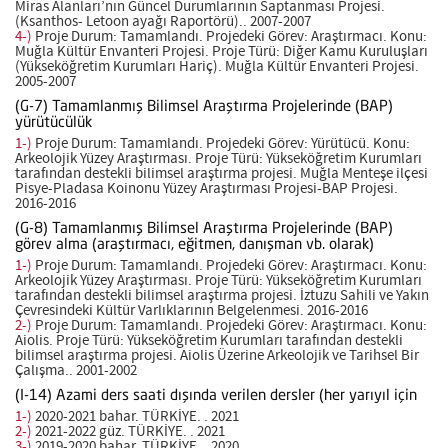
Miras Alanları’nın Güncel Durumlarının Saptanması Projesi.
(Ksanthos- Letoon ayağı Raportörü).. 2007-2007
4-)
Proje Durum: Tamamlandı. Projedeki Görev: Araştırmacı. Konu:
Muğla Kültür Envanteri Projesi. Proje Türü: Diğer Kamu Kuruluşları
(Yükseköğretim Kurumları Hariç). Muğla Kültür Envanteri Projesi.
2005-2007
(G-7) Tamamlanmış Bilimsel Araştırma Projelerinde (BAP)
yürütücülük
1-)
Proje Durum: Tamamlandı. Projedeki Görev: Yürütücü. Konu:
Arkeolojik Yüzey Araştırması. Proje Türü: Yükseköğretim Kurumları
tarafından destekli bilimsel araştırma projesi. Muğla Menteşe ilçesi
Pisye-Pladasa Koinonu Yüzey Araştırması Projesi-BAP Projesi.
2016-2016
(G-8) Tamamlanmış Bilimsel Araştırma Projelerinde (BAP)
görev alma (araştırmacı, eğitmen, danışman vb. olarak)
1-)
Proje Durum: Tamamlandı. Projedeki Görev: Araştırmacı. Konu:
Arkeolojik Yüzey Araştırması. Proje Türü: Yükseköğretim Kurumları
tarafından destekli bilimsel araştırma projesi. İztuzu Sahili ve Yakın
Çevresindeki Kültür Varlıklarının Belgelenmesi. 2016-2016
2-)
Proje Durum: Tamamlandı. Projedeki Görev: Araştırmacı. Konu:
Aiolis. Proje Türü: Yükseköğretim Kurumları tarafından destekli
bilimsel araştırma projesi. Aiolis Üzerine Arkeolojik ve Tarihsel Bir
Çalışma.. 2001-2002
(I-14) Azami ders saati dışında verilen dersler (her yarıyıl için
1-)
2020-2021 bahar. TÜRKİYE. . 2021
2-)
2021-2022 güz. TÜRKİYE. . 2021
3-)
2019-2020 bahar. TÜRKİYE. . 2020