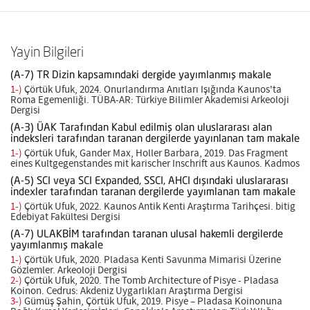
Yayin Bilgileri
(A-7) TR Dizin kapsamındaki dergide yayımlanmış makale
1-)
Çörtük Ufuk, 2024. Onurlandırma Anıtları Işığında Kaunos'ta
Roma Egemenliği. TÜBA-AR: Türkiye Bilimler Akademisi Arkeoloji
Dergisi
(A-3) ÜAK Tarafından Kabul edilmiş olan uluslararası alan
indeksleri tarafından taranan dergilerde yayınlanan tam makale
1-)
Çörtük Ufuk, Gander Max, Holler Barbara, 2019. Das Fragment
eines Kultgegenstandes mit karischer Inschrift aus Kaunos. Kadmos
(A-5) SCI veya SCI Expanded, SSCI, AHCI dışındaki uluslararası
indexler tarafından taranan dergilerde yayımlanan tam makale
1-)
Çörtük Ufuk, 2022. Kaunos Antik Kenti Araştırma Tarihçesi. bitig
Edebiyat Fakültesi Dergisi
(A-7) ULAKBİM tarafından taranan ulusal hakemli dergilerde
yayımlanmış makale
1-)
Çörtük Ufuk, 2020. Pladasa Kenti Savunma Mimarisi Üzerine
Gözlemler. Arkeoloji Dergisi
2-)
Çörtük Ufuk, 2020. The Tomb Architecture of Pisye - Pladasa
Koinon. Cedrus: Akdeniz Uygarlıkları Araştırma Dergisi
3-)
Gümüş Şahin, Çörtük Ufuk, 2019. Pisye – Pladasa Koinonuna