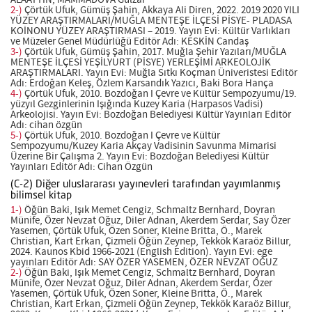
ALAATTİN, MAMMADOVA Gulzar
2-)
Çörtük Ufuk, Gümüş Şahin, Akkaya Ali Diren, 2022. 2019 2020 YILI
YÜZEY ARAŞTIRMALARI/MUĞLA MENTEŞE İLÇESİ PİSYE- PLADASA
KOİNONU YÜZEY ARAŞTIRMASI – 2019. Yayın Evi: Kültür Varlıkları
ve Müzeler Genel Müdürlüğü Editör Adı: KESKİN Candaş
3-)
Çörtük Ufuk, Gümüş Şahin, 2017. Muğla Şehir Yazıları/MUĞLA
MENTEŞE İLÇESİ YEŞİLYURT (PİSYE) YERLEŞİMİ ARKEOLOJİK
ARAŞTIRMALARI. Yayın Evi: Muğla Sıtkı Koçman Üniveristesi Editör
Adı: Erdoğan Keleş, Özlem Karsandık Yazıcı, Baki Bora Hança
4-)
Çörtük Ufuk, 2010. Bozdoğan I Çevre ve Kültür Sempozyumu/19.
yüzyıl Gezginlerinin Işığında Kuzey Karia (Harpasos Vadisi)
Arkeolojisi. Yayın Evi: Bozdoğan Belediyesi Kültür Yayınları Editör
Adı: cihan özgün
5-)
Çörtük Ufuk, 2010. Bozdoğan I Çevre ve Kültür
Sempozyumu/Kuzey Karia Akçay Vadisinin Savunma Mimarisi
Üzerine Bir Çalışma 2. Yayın Evi: Bozdoğan Belediyesi Kültür
Yayınları Editör Adı: Cihan Özgün
(C-2) Diğer uluslararası yayınevleri tarafından yayımlanmış
bilimsel kitap
1-)
Öğün Baki, Işık Memet Cengiz, Schmaltz Bernhard, Doyran
Münife, Özer Nevzat Oğuz, Diler Adnan, Akerdem Serdar, Say Özer
Yasemen, Çörtük Ufuk, Özen Soner, Kleine Britta, Ö., Marek
Christian, Kart Erkan, Çizmeli Öğün Zeynep, Tekkök Karaöz Billur,
2024. Kaunos Kbid 1966-2021 (English Edition). Yayın Evi: ege
yayınları Editör Adı: SAY ÖZER YASEMEN, ÖZER NEVZAT OĞUZ
2-)
Öğün Baki, Işık Memet Cengiz, Schmaltz Bernhard, Doyran
Münife, Özer Nevzat Oğuz, Diler Adnan, Akerdem Serdar, Özer
Yasemen, Çörtük Ufuk, Özen Soner, Kleine Britta, Ö., Marek
Christian, Kart Erkan, Çizmeli Öğün Zeynep, Tekkök Karaöz Billur,