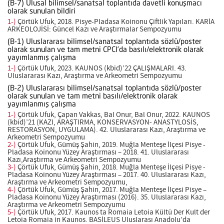
(B-7) Ulusal bilimsel/sanatsal toplantıda davetli konuşmacı
olarak sunulan bildiri
1-)
Çörtük Ufuk, 2018. Pisye-Pladasa Koinonu Çiftlik Yapıları. KARİA
ARKEOLOJİSİ: Güncel Kazı ve Araştırmalar Sempozyumu
(B-1) Uluslararası bilimsel/sanatsal toplantıda sözlü/poster
olarak sunulan ve tam metni CPCI’da basılı/elektronik olarak
yayımlanmış çalışma
1-)
Çörtük Ufuk, 2023. KAUNOS (kbid)’22 ÇALIŞMALARI. 43.
Uluslararası Kazı, Araştırma ve Arkeometri Sempozyumu
(B-2) Uluslararası bilimsel/sanatsal toplantıda sözlü/poster
olarak sunulan ve tam metni basılı/elektronik olarak
yayımlanmış çalışma
1-)
Çörtük Ufuk, Çapan Vakkas, Bal Onur, Bal Onur, 2022. KAUNOS
(kbid)’21 (KAZI, ARAŞTIRMA, KONSERVASYON- ANASTYLOSİS,
RESTORASYON, UYGULAMA). 42. Uluslararası Kazı, Araştırma ve
Arkeometri Sempozyumu
2-)
Çörtük Ufuk, Gümüş Şahin, 2019. Muğla Menteşe İlçesi Pisye -
Pladasa Koinonu Yüzey Araştırması – 2018. 41. Uluslararası
Kazı,Araştırma ve Arkeometri Sempozyumu
3-)
Çörtük Ufuk, Gümüş Şahin, 2018. Muğla Menteşe İlçesi Pisye -
Pladasa Koinonu Yüzey Araştırması – 2017. 40. Uluslararası Kazı,
Araştırma ve Arkeometri Sempozyumu,
4-)
Çörtük Ufuk, Gümüş Şahin, 2017. Muğla Menteşe İlçesi Pisye –
Pladasa Koinonu Yüzey Araştırması (2016). 35. Uluslararası Kazı,
Araştırma ve Arkeometri Sempozyumu
5-)
Çörtük Ufuk, 2017. Kaunos ta Romaia Letoia Kültü Der Kult der
Letoia Romaia in Kaunos. BASİLEUS Uluslarası Anadolu’da