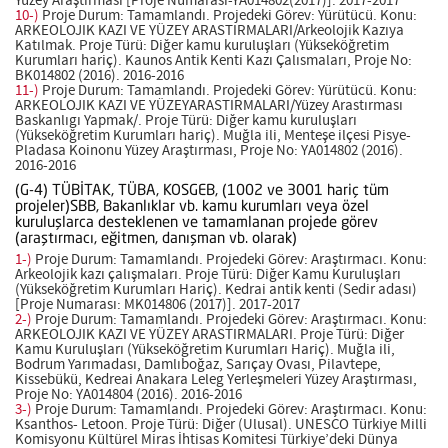
Yüzey Araştırması [Proje Numarası-YA014802(2017)]. 2017-2017
10-)
Proje Durum: Tamamlandı. Projedeki Görev: Yürütücü. Konu:
ARKEOLOJIK KAZI VE YÜZEY ARASTIRMALARI/Arkeolojik Kazıya
Katılmak. Proje Türü: Diğer kamu kuruluşları (Yükseköğretim
Kurumları hariç). Kaunos Antik Kenti Kazı Çalısmaları, Proje No:
BK014802 (2016). 2016-2016
11-)
Proje Durum: Tamamlandı. Projedeki Görev: Yürütücü. Konu:
ARKEOLOJIK KAZI VE YÜZEYARASTIRMALARI/Yüzey Arastırması
Baskanlıgı Yapmak/. Proje Türü: Diğer kamu kuruluşları
(Yükseköğretim Kurumları hariç). Muğla ili, Menteşe ilçesi Pisye-
Pladasa Koinonu Yüzey Araştırması, Proje No: YA014802 (2016).
2016-2016
(G-4) TÜBİTAK, TÜBA, KOSGEB, (1002 ve 3001 hariç tüm
projeler)SBB, Bakanlıklar vb. kamu kurumları veya özel
kuruluşlarca desteklenen ve tamamlanan projede görev
(araştırmacı, eğitmen, danışman vb. olarak)
1-)
Proje Durum: Tamamlandı. Projedeki Görev: Araştırmacı. Konu:
Arkeolojik kazı çalışmaları. Proje Türü: Diğer Kamu Kuruluşları
(Yükseköğretim Kurumları Hariç). Kedrai antik kenti (Sedir adası)
[Proje Numarası: MK014806 (2017)]. 2017-2017
2-)
Proje Durum: Tamamlandı. Projedeki Görev: Araştırmacı. Konu:
ARKEOLOJIK KAZI VE YÜZEY ARASTIRMALARI. Proje Türü: Diğer
Kamu Kuruluşları (Yükseköğretim Kurumları Hariç). Muğla ili,
Bodrum Yarımadası, Damlıboğaz, Sarıçay Ovası, Pilavtepe,
Kissebükü, Kedreai Anakara Leleg Yerleşmeleri Yüzey Araştırması,
Proje No: YA014804 (2016). 2016-2016
3-)
Proje Durum: Tamamlandı. Projedeki Görev: Araştırmacı. Konu:
Ksanthos- Letoon. Proje Türü: Diğer (Ulusal). UNESCO Türkiye Milli
Komisyonu Kültürel Miras İhtisas Komitesi Türkiye’deki Dünya