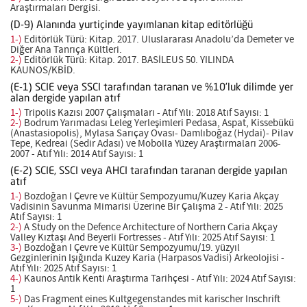
Araştırmaları Dergisi.
(D-9) Alanında yurtiçinde yayımlanan kitap editörlüğü
1-)
Editörlük Türü: Kitap. 2017. Uluslararası Anadolu’da Demeter ve
Diğer Ana Tanrıça Kültleri.
2-)
Editörlük Türü: Kitap. 2017. BASİLEUS 50. YILINDA
KAUNOS/KBİD.
(E-1) SCIE veya SSCI tarafından taranan ve %10’luk dilimde yer
alan dergide yapılan atıf
1-)
Tripolis Kazısı 2007 Çalışmaları - Atıf Yılı: 2018 Atıf Sayısı: 1
2-)
Bodrum Yarımadası Leleg Yerleşimleri Pedasa, Aspat, Kissebükü
(Anastasiopolis), Mylasa Sarıçay Ovası- Damlıboğaz (Hydai)- Pilav
Tepe, Kedreai (Sedir Adası) ve Mobolla Yüzey Araştırmaları 2006-
2007 - Atıf Yılı: 2014 Atıf Sayısı: 1
(E-2) SCIE, SSCI veya AHCI tarafından taranan dergide yapılan
atıf
1-)
Bozdoğan I Çevre ve Kültür Sempozyumu/Kuzey Karia Akçay
Vadisinin Savunma Mimarisi Üzerine Bir Çalışma 2 - Atıf Yılı: 2025
Atıf Sayısı: 1
2-)
A Study on the Defence Architecture of Northern Caria Akçay
Valley Kıztaşı And Beyerli Fortresses - Atıf Yılı: 2025 Atıf Sayısı: 1
3-)
Bozdoğan I Çevre ve Kültür Sempozyumu/19. yüzyıl
Gezginlerinin Işığında Kuzey Karia (Harpasos Vadisi) Arkeolojisi -
Atıf Yılı: 2025 Atıf Sayısı: 1
4-)
Kaunos Antik Kenti Araştırma Tarihçesi - Atıf Yılı: 2024 Atıf Sayısı:
1
5-)
Das Fragment eines Kultgegenstandes mit karischer Inschrift