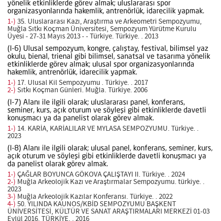
yönelik etkinliklerde görev almak; uluslararası spor
organizasyonlarında hakemlik, antrenörlük, idarecilik yapmak.
1-)
35. Uluslararası Kazı, Araştırma ve Arkeometri Sempozyumu,
Muğla Sıtkı Koçman Üniversitesi, Sempozyum Yürütme Kurulu
Üyesi - 27-31 Mayıs 2013 - - Türkiye. Türkiye. . 2013
(I-6) Ulusal sempozyum, kongre, çalıştay, festival, bilimsel yaz
okulu, bienal, trienal gibi bilimsel, sanatsal ve tasarıma yönelik
etkinliklerde görev almak; ulusal spor organizasyonlarında
hakemlik, antrenörlük, idarecilik yapmak.
1-)
17. Ulusal Kil Sempozyumu . Türkiye. . 2017
2-)
Sıtkı Koçman Günleri. Muğla. Türkiye. 2006
(I-7) Alanı ile ilgili olarak; uluslararası panel, konferans,
seminer, kurs, açık oturum ve söyleşi gibi etkinliklerde davetli
konuşmacı ya da panelist olarak görev almak.
1-)
14. KARİA, KARİALILAR VE MYLASA SEMPOZYUMU. Türkiye. .
2023
(I-8) Alanı ile ilgili olarak; ulusal panel, konferans, seminer, kurs,
açık oturum ve söyleşi gibi etkinliklerde davetli konuşmacı ya
da panelist olarak görev almak.
1-)
ÇAĞLAR BOYUNCA GÖKOVA ÇALIŞTAYI II. Türkiye. . 2024
2-)
Muğla Arkeolojik Kazı ve Araştırmalar Sempozyumu. türkiye. .
2023
3-)
Muğla Arkeolojik Kazılar Konferansı. Türkiye. . 2022
4-)
50. YILINDA KAUNOS/KBİD SEMPOZYUMU BAŞKENT
ÜNİVERSİTESİ, KÜLTÜR VE SANAT ARAŞTIRMALARI MERKEZİ 01-03
Eylül 2016. TÜRKİYE. . 2016