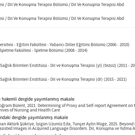
tesi / Dil Ve Konuşma Terapisi Bölümü / Dil Ve Konuşma Terapisi Abd
tesi / Dil Ve Konuşma Terapisi Bölümü / Dil Ve Konuşma Terapisi Abd
rsitesi - Eğitim Fakültesi - Yabancı Diller Eğitimi Bölümü (2006 - 2010)
 İşletme Fakültesi - İşletme Bölümü (2008 - 2014)
Sağlık Bilimleri Enstitüsü - Dil ve Konuşma Terapisi (yl) (tezsiz) (2011 - 2
Sağlık Bilimleri Enstitüsü - Dil ve Konuşma Terapisi (dr) (2015 - 2021)
sı hakemli dergide yayımlanmış makale
ğram Bülent, 2021. Determining of Proxy and Self-report Agreement on t
hives of Nursing and Health Care
ındaki dergide yayımlanmış makale
an Aktürk Şükriye, İyigün Uzunöz Eda, Tunçer Aylin Müge, 2025. Beyond
Assisted Images in Acquired Language Disorders. Dil, Konuşma ve Yutma A