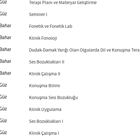
Terapi Planı ve Materyal Geliştirme
Güz
Seminer I
Güz
Fonetik ve Fonetik Lab
Bahar
Klinik Fonoloji
Bahar
Dudak-Damak Yarığı Olan Olgularda Dil ve Konuşma Tera
Bahar
Ses Bozuklukları II
Bahar
Klinik Çalışma II
Bahar
Konuşma Bilimi
Güz
Konuşma Sesi Bozukluğu
Güz
Klinik Uygulama
Güz
Ses Bozuklukları I
Güz
Klinik Çalışma I
Güz