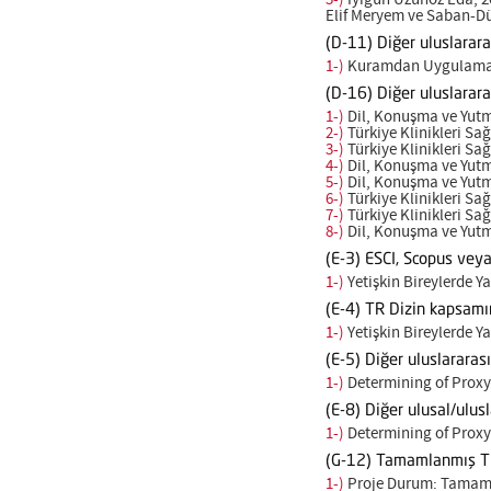
Elif Meryem ve Saban-Dü
(D-11) Diğer uluslarar
1-)
Kuramdan Uygulamaya K
(D-16) Diğer uluslarara
1-)
Dil, Konuşma ve Yutma
2-)
Türkiye Klinikleri Sağ
3-)
Türkiye Klinikleri Sağ
4-)
Dil, Konuşma ve Yutma
5-)
Dil, Konuşma ve Yutma
6-)
Türkiye Klinikleri Sağ
7-)
Türkiye Klinikleri Sağ
8-)
Dil, Konuşma ve Yutma
(E-3) ESCI, Scopus vey
1-)
Yetişkin Bireylerde Yaş
(E-4) TR Dizin kapsamı
1-)
Yetişkin Bireylerde Yaş
(E-5) Diğer uluslararas
1-)
Determining of Proxy a
(E-8) Diğer ulusal/ulusl
1-)
Determining of Proxy a
(G-12) Tamamlanmış T
1-)
Proje Durum: Tamamla