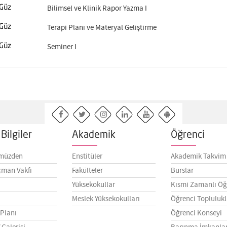
Bilimsel ve Klinik Rapor Yazma I
Güz
Terapi Planı ve Materyal Geliştirme
Güz
Seminer I
Güz
Bilgiler
Akademik
Öğrenci
müzden
Enstitüler
Akademik Takvim
çman Vakfı
Fakülteler
Burslar
Yüksekokullar
Kısmi Zamanlı Öğ
Meslek Yüksekokulları
Öğrenci Toplulukl
 Planı
Öğrenci Konseyi