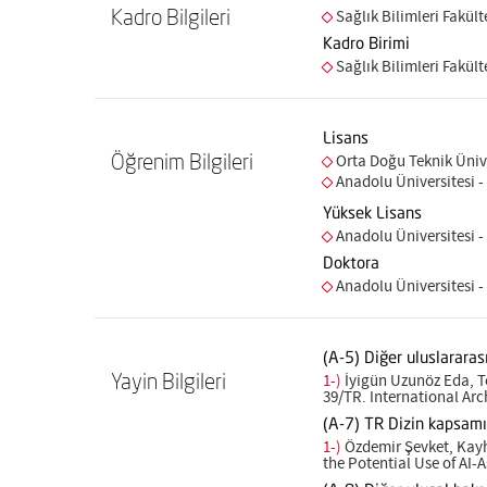
Kadro Bilgileri
Sağlık Bilimleri Fakül
Kadro Birimi
Sağlık Bilimleri Fakül
Lisans
Öğrenim Bilgileri
Orta Doğu Teknik Ünive
Anadolu Üniversitesi -
Yüksek Lisans
Anadolu Üniversitesi - 
Doktora
Anadolu Üniversitesi - 
(A-5) Diğer uluslarara
Yayin Bilgileri
1-)
İyigün Uzunöz Eda, To
39/TR. International Arc
(A-7) TR Dizin kapsam
1-)
Özdemir Şevket, Kayh
the Potential Use of AI-