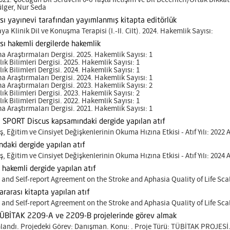
lger, Nur Seda
ası yayınevi tarafından yayımlanmış kitapta editörlük
linik Dil ve Konuşma Terapisi (I.-II. Cilt). 2024. Hakemlik Sayısı:
sı hakemli dergilerde hakemlik
 Araştırmaları Dergisi. 2025. Hakemlik Sayısı: 1
lık Bilimleri Dergisi. 2025. Hakemlik Sayısı: 1
lık Bilimleri Dergisi. 2024. Hakemlik Sayısı: 1
 Araştırmaları Dergisi. 2024. Hakemlik Sayısı: 1
 Araştırmaları Dergisi. 2023. Hakemlik Sayısı: 2
lık Bilimleri Dergisi. 2023. Hakemlik Sayısı: 2
lık Bilimleri Dergisi. 2022. Hakemlik Sayısı: 1
 Araştırmaları Dergisi. 2021. Hakemlik Sayısı: 1
a SPORT Discus kapsamındaki dergide yapılan atıf
, Eğitim ve Cinsiyet Değişkenlerinin Okuma Hızına Etkisi - Atıf Yılı: 2022 At
ndaki dergide yapılan atıf
, Eğitim ve Cinsiyet Değişkenlerinin Okuma Hızına Etkisi - Atıf Yılı: 2024 At
ı hakemli dergide yapılan atıf
nd Self-report Agreement on the Stroke and Aphasia Quality of Life Scale 
ararası kitapta yapılan atıf
nd Self-report Agreement on the Stroke and Aphasia Quality of Life Scale 
ÜBİTAK 2209-A ve 2209-B projelerinde görev almak
ndı. Projedeki Görev: Danışman. Konu: . Proje Türü: TÜBİTAK PROJESİ