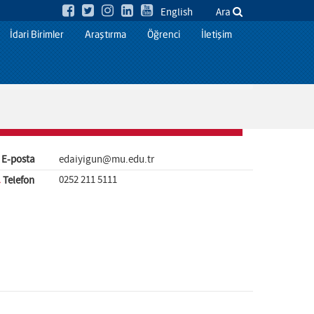
English
Ara
İdari Birimler
Araştırma
Öğrenci
İletişim
E-posta
edaiyigun@mu.edu.tr
0252 211 5111
Telefon