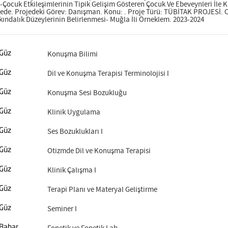
Çocuk Etkileşimlerinin Tipik Gelişim Gösteren Çocuk Ve Ebeveynleri İle Ka
de. Projedeki Görev: Danışman. Konu: . Proje Türü: TÜBİTAK PROJESİ. O
arkındalık Düzeylerinin Belirlenmesi- Muğla İli Örneklem. 2023-2024
Konuşma Bilimi
Güz
Dil ve Konuşma Terapisi Terminolojisi I
Güz
Konuşma Sesi Bozukluğu
Güz
Klinik Uygulama
Güz
Ses Bozuklukları I
Güz
Otizmde Dil ve Konuşma Terapisi
Güz
Klinik Çalışma I
Güz
Terapi Planı ve Materyal Geliştirme
Güz
Seminer I
Güz
Bahar