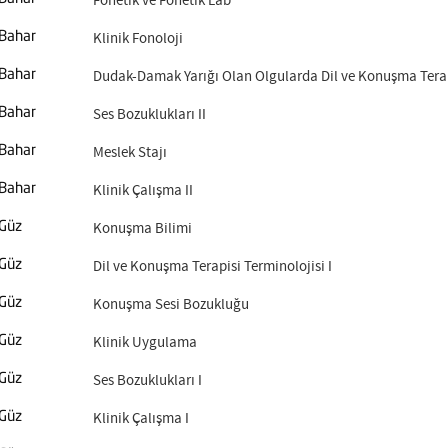
Fonetik ve Fonetik Lab
Klinik Fonoloji
Bahar
Dudak-Damak Yarığı Olan Olgularda Dil ve Konuşma Tera
Bahar
Ses Bozuklukları II
Bahar
Meslek Stajı
Bahar
Klinik Çalışma II
Bahar
Konuşma Bilimi
Güz
Dil ve Konuşma Terapisi Terminolojisi I
Güz
Konuşma Sesi Bozukluğu
Güz
Klinik Uygulama
Güz
Ses Bozuklukları I
Güz
Klinik Çalışma I
Güz