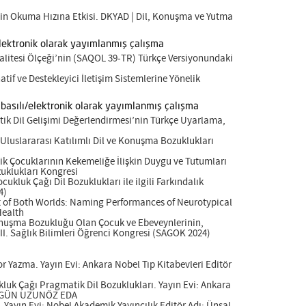
rinin Okuma Hızına Etkisi. DKYAD | Dil, Konuşma ve Yutma
elektronik olarak yayımlanmış çalışma
Kalitesi Ölçeği’nin (SAQOL 39-TR) Türkçe Versiyonundaki
tif ve Destekleyici İletişim Sistemlerine Yönelik
 basılı/elektronik olarak yayımlanmış çalışma
tik Dil Gelişimi Değerlendirmesi’nin Türkçe Uyarlama,
 Uluslararası Katılımlı Dil ve Konuşma Bozuklukları
k Çocuklarının Kekemeliğe İlişkin Duygu ve Tutumları
zuklukları Kongresi
kluk Çağı Dil Bozuklukları ile ilgili Farkındalık
4)
t of Both Worlds: Naming Performances of Neurotypical
Health
Konuşma Bozukluğu Olan Çocuk ve Ebeveynlerinin,
 II. Sağlık Bilimleri Öğrenci Kongresi (SAGOK 2024)
 Yazma. Yayın Evi: Ankara Nobel Tıp Kitabevleri Editör
luk Çağı Pragmatik Dil Bozuklukları. Yayın Evi: Ankara
İYİGÜN UZUNÖZ EDA
. Yayın Evi: Nobel Akademik Yayıncılık Editör Adı: Ünsal,