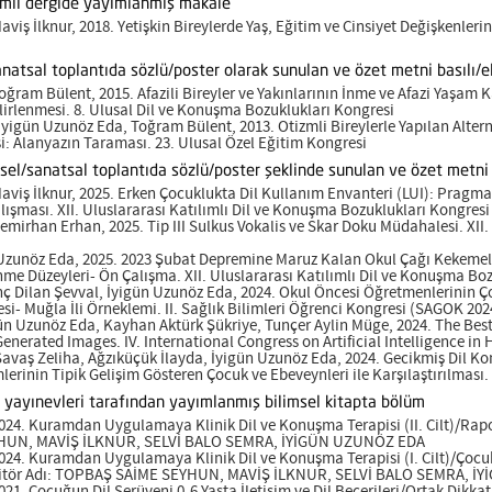
emli dergide yayımlanmış makale
viş İlknur, 2018. Yetişkin Bireylerde Yaş, Eğitim ve Cinsiyet Değişkenle
anatsal toplantıda sözlü/poster olarak sunulan ve özet metni basılı/
ğram Bülent, 2015. Afazili Bireyler ve Yakınlarının İnme ve Afazi Yaşam 
irlenmesi. 8. Ulusal Dil ve Konuşma Bozuklukları Kongresi
yigün Uzunöz Eda, Toğram Bülent, 2013. Otizmli Bireylerle Yapılan Alterna
i: Alanyazın Taraması. 23. Ulusal Özel Eğitim Kongresi
msel/sanatsal toplantıda sözlü/poster şeklinde sunulan ve özet metni
viş İlknur, 2025. Erken Çocuklukta Dil Kullanım Envanteri (LUI): Pragma
alışması. XII. Uluslararası Katılımlı Dil ve Konuşma Bozuklukları Kongresi
mirhan Erhan, 2025. Tip III Sulkus Vokalis ve Skar Doku Müdahalesi. XII.
 Uzunöz Eda, 2025. 2023 Şubat Depremine Maruz Kalan Okul Çağı Kekemeli
nme Düzeyleri- Ön Çalışma. XII. Uluslararası Katılımlı Dil ve Konuşma Bo
 Dilan Şevval, İyigün Uzunöz Eda, 2024. Okul Öncesi Öğretmenlerinin Çocu
si- Muğla İli Örneklemi. II. Sağlık Bilimleri Öğrenci Kongresi (SAGOK 202
ün Uzunöz Eda, Kayhan Aktürk Şükriye, Tunçer Aylin Müge, 2024. The Bes
enerated Images. IV. International Congress on Artificial Intelligence in 
avaş Zeliha, Ağzıküçük İlayda, İyigün Uzunöz Eda, 2024. Gecikmiş Dil 
erinin Tipik Gelişim Gösteren Çocuk ve Ebeveynleri ile Karşılaştırılması.
ı yayınevleri tarafından yayımlanmış bilimsel kitapta bölüm
24. Kuramdan Uygulamaya Klinik Dil ve Konuşma Terapisi (II. Cilt)/Rapor
HUN, MAVİŞ İLKNUR, SELVİ BALO SEMRA, İYİGÜN UZUNÖZ EDA
24. Kuramdan Uygulamaya Klinik Dil ve Konuşma Terapisi (I. Cilt)/Çocuk
Editör Adı: TOPBAŞ SAİME SEYHUN, MAVİŞ İLKNUR, SELVİ BALO SEMRA, 
1. Çocuğun Dil Serüveni 0-6 Yaşta İletişim ve Dil Becerileri/Ortak Dikkat