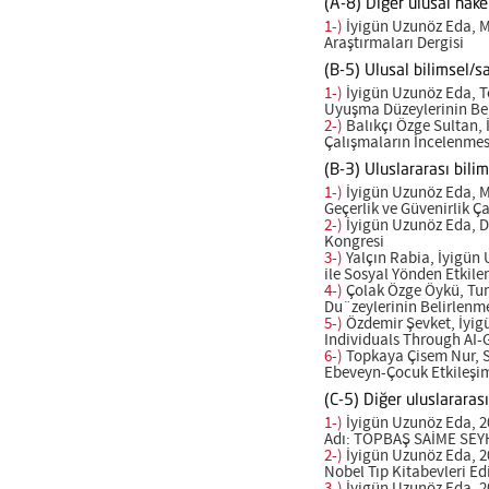
(A-8) Diğer ulusal hak
1-)
İyigün Uzunöz Eda, Ma
Araştırmaları Dergisi
(B-5) Ulusal bilimsel/s
1-)
İyigün Uzunöz Eda, To
Uyuşma Düzeylerinin Bel
2-)
Balıkçı Özge Sultan, İ
Çalışmaların İncelenmes
(B-3) Uluslararası bili
1-)
İyigün Uzunöz Eda, Ma
Geçerlik ve Güvenirlik Ç
2-)
İyigün Uzunöz Eda, De
Kongresi
3-)
Yalçın Rabia, İyigün
ile Sosyal Yönden Etkile
4-)
Çolak Özge Öykü, Tunç
Du¨zeylerinin Belirlenme
5-)
Özdemir Şevket, İyig
Individuals Through AI-G
6-)
Topkaya Çisem Nur, S
Ebeveyn-Çocuk Etkileşiml
(C-5) Diğer uluslararas
1-)
İyigün Uzunöz Eda, 20
Adı: TOPBAŞ SAİME SEY
2-)
İyigün Uzunöz Eda, 20
Nobel Tıp Kitabevleri 
3-)
İyigün Uzunöz Eda, 202