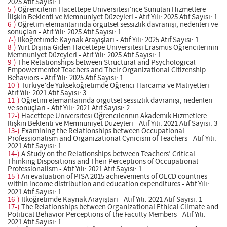
2025 Atıf Sayısı: 1
5-)
Öğrencilerin Hacettepe Üniversitesi’nce Sunulan Hizmetlere
İlişkin Beklenti ve Memnuniyet Düzeyleri - Atıf Yılı: 2025 Atıf Sayısı: 1
6-)
Öğretim elemanlarında örgütsel sessizlik davranışı, nedenleri ve
sonuçları - Atıf Yılı: 2025 Atıf Sayısı: 1
7-)
İlköğretimde Kaynak Arayışları - Atıf Yılı: 2025 Atıf Sayısı: 1
8-)
Yurt Dışına Giden Hacettepe Üniversitesi Erasmus Öğrencilerinin
Memnuniyet Düzeyleri - Atıf Yılı: 2025 Atıf Sayısı: 1
9-)
The Relationships between Structural and Psychological
Empowermentof Teachers and Their Organizational Citizenship
Behaviors - Atıf Yılı: 2025 Atıf Sayısı: 1
10-)
Türkiye’de Yükseköğretimde Öğrenci Harcama ve Maliyetleri -
Atıf Yılı: 2021 Atıf Sayısı: 3
11-)
Öğretim elemanlarında örgütsel sessizlik davranışı, nedenleri
ve sonuçları - Atıf Yılı: 2021 Atıf Sayısı: 2
12-)
Hacettepe Üniversitesi Öğrencilerinin Akademik Hizmetlere
İlişkin Beklenti ve Memnuniyet Düzeyleri - Atıf Yılı: 2021 Atıf Sayısı: 3
13-)
Examining the Relationships between Occupational
Professionalism and Organizational Cynicism of Teachers - Atıf Yılı:
2021 Atıf Sayısı: 1
14-)
A Study on the Relationships between Teachers’ Critical
Thinking Dispositions and Their Perceptions of Occupational
Professionalism - Atıf Yılı: 2021 Atıf Sayısı: 1
15-)
An evaluation of PISA 2015 achievements of OECD countries
within income distribution and education expenditures - Atıf Yılı:
2021 Atıf Sayısı: 1
16-)
İlköğretimde Kaynak Arayışları - Atıf Yılı: 2021 Atıf Sayısı: 1
17-)
The Relationships between Organizational Ethical Climate and
Political Behavior Perceptions of the Faculty Members - Atıf Yılı:
2021 Atıf Sayısı: 1