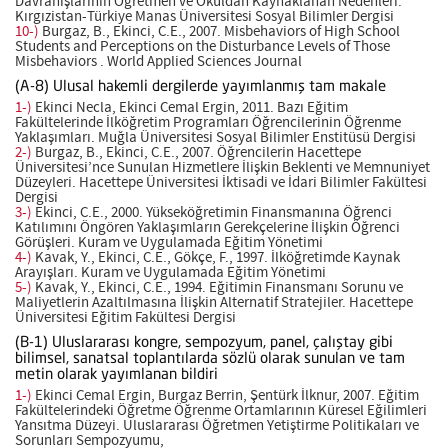
Davranışlarının Öğretmen ve Okuldan Kaynaklanan Nedenleri.
Kırgızistan-Türkiye Manas Üniversitesi Sosyal Bilimler Dergisi
10-)
Burgaz, B., Ekinci, C.E., 2007. Misbehaviors of High School
Students and Perceptions on the Disturbance Levels of Those
Misbehaviors . World Applied Sciences Journal
(A-8) Ulusal hakemli dergilerde yayımlanmış tam makale
1-)
Ekinci Necla, Ekinci Cemal Ergin, 2011. Bazı Eğitim
Fakültelerinde İlköğretim Programları Öğrencilerinin Öğrenme
Yaklaşımları. Muğla Üniversitesi Sosyal Bilimler Enstitüsü Dergisi
2-)
Burgaz, B., Ekinci, C.E., 2007. Öğrencilerin Hacettepe
Üniversitesi’nce Sunulan Hizmetlere İlişkin Beklenti ve Memnuniyet
Düzeyleri. Hacettepe Üniversitesi İktisadi ve İdari Bilimler Fakültesi
Dergisi
3-)
Ekinci, C.E., 2000. Yükseköğretimin Finansmanına Öğrenci
Katılımını Öngören Yaklaşımların Gerekçelerine İlişkin Öğrenci
Görüşleri. Kuram ve Uygulamada Eğitim Yönetimi
4-)
Kavak, Y., Ekinci, C.E., Gökçe, F., 1997. İlköğretimde Kaynak
Arayışları. Kuram ve Uygulamada Eğitim Yönetimi
5-)
Kavak, Y., Ekinci, C.E., 1994. Eğitimin Finansmanı Sorunu ve
Maliyetlerin Azaltılmasına İlişkin Alternatif Stratejiler. Hacettepe
Üniversitesi Eğitim Fakültesi Dergisi
(B-1) Uluslararası kongre, sempozyum, panel, çalıştay gibi
bilimsel, sanatsal toplantılarda sözlü olarak sunulan ve tam
metin olarak yayımlanan bildiri
1-)
Ekinci Cemal Ergin, Burgaz Berrin, Şentürk İlknur, 2007. Eğitim
Fakültelerindeki Öğretme Öğrenme Ortamlarının Küresel Eğilimleri
Yansıtma Düzeyi. Uluslararası Öğretmen Yetiştirme Politikaları ve
Sorunları Sempozyumu,