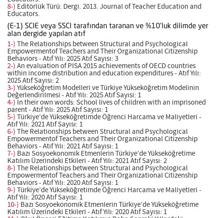
8-)
Editörlük Türü: Dergi. 2013. Journal of Teacher Education and
Educators.
(E-1) SCIE veya SSCI tarafından taranan ve %10’luk dilimde yer
alan dergide yapılan atıf
1-)
The Relationships between Structural and Psychological
Empowermentof Teachers and Their Organizational Citizenship
Behaviors - Atıf Yılı: 2025 Atıf Sayısı: 3
2-)
An evaluation of PISA 2015 achievements of OECD countries
within income distribution and education expenditures - Atıf Yılı:
2025 Atıf Sayısı: 2
3-)
Yükseköğretim Modelleri ve Türkiye Yükseköğretim Modelinin
Değerlendirilmesi - Atıf Yılı: 2025 Atıf Sayısı: 1
4-)
In their own words: School lives of children with an imprisoned
parent - Atıf Yılı: 2025 Atıf Sayısı: 1
5-)
Türkiye’de Yükseköğretimde Öğrenci Harcama ve Maliyetleri -
Atıf Yılı: 2021 Atıf Sayısı: 1
6-)
The Relationships between Structural and Psychological
Empowermentof Teachers and Their Organizational Citizenship
Behaviors - Atıf Yılı: 2021 Atıf Sayısı: 1
7-)
Bazı Sosyoekonomik Etmenlerin Türkiye’de Yükseköğretime
Katılım Üzerindeki Etkileri - Atıf Yılı: 2021 Atıf Sayısı: 2
8-)
The Relationships between Structural and Psychological
Empowermentof Teachers and Their Organizational Citizenship
Behaviors - Atıf Yılı: 2020 Atıf Sayısı: 1
9-)
Türkiye’de Yükseköğretimde Öğrenci Harcama ve Maliyetleri -
Atıf Yılı: 2020 Atıf Sayısı: 1
10-)
Bazı Sosyoekonomik Etmenlerin Türkiye’de Yükseköğretime
Katılım Üzerindeki Etkileri - Atıf Yılı: 2020 Atıf Sayısı: 1