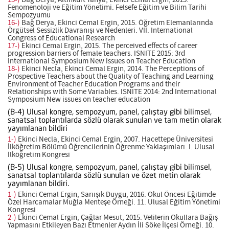
15-)
Bağ Derya, Altınkurt Yahya, Ekinci Cemal Ergin, 2015.
Fenomenoloji ve Eğitim Yönetimi. Felsefe Eğitim ve Bilim Tarihi
Sempozyumu
16-)
Bağ Derya, Ekinci Cemal Ergin, 2015. Öğretim Elemanlarında
Örgütsel Sessizlik Davranışı ve Nedenleri. VII. International
Congress of Educational Research
17-)
Ekinci Cemal Ergin, 2015. The perceived effects of career
progression barriers of female teachers. ISNITE 2015: 3rd
International Symposium New Issues on Teacher Education
18-)
Ekinci Necla, Ekinci Cemal Ergin, 2014. The Perceptions of
Prospective Teachers about the Quality of Teaching and Learning
Environment of Teacher Education Programs and their
Relationships with Some Variables. ISNITE 2014: 2nd International
Symposium New issues on teacher education
(B-4) Ulusal kongre, sempozyum, panel, çalıştay gibi bilimsel,
sanatsal toplantılarda sözlü olarak sunulan ve tam metin olarak
yayımlanan bildiri
1-)
Ekinci Necla, Ekinci Cemal Ergin, 2007. Hacettepe Üniversitesi
İlköğretim Bölümü Öğrencilerinin Öğrenme Yaklaşımları. I. Ulusal
İlköğretim Kongresi
(B-5) Ulusal kongre, sempozyum, panel, çalıştay gibi bilimsel,
sanatsal toplantılarda sözlü sunulan ve özet metin olarak
yayımlanan bildiri.
1-)
Ekinci Cemal Ergin, Sarıışık Duygu, 2016. Okul Öncesi Eğitimde
Özel Harcamalar Muğla Menteşe Örneği. 11. Ulusal Eğitim Yönetimi
Kongresi
2-)
Ekinci Cemal Ergin, Çağlar Mesut, 2015. Velilerin Okullara Bağış
Yapmasını Etkileyen Bazı Etmenler Aydın İli Söke İlçesi Örneği. 10.