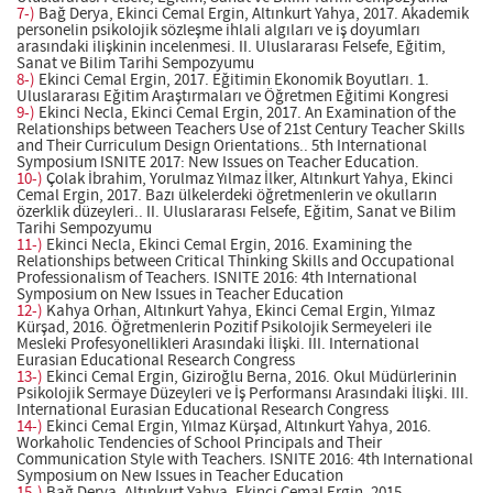
7-)
Bağ Derya, Ekinci Cemal Ergin, Altınkurt Yahya, 2017. Akademik
personelin psikolojik sözleşme ihlali algıları ve iş doyumları
arasındaki ilişkinin incelenmesi. II. Uluslararası Felsefe, Eğitim,
Sanat ve Bilim Tarihi Sempozyumu
8-)
Ekinci Cemal Ergin, 2017. Eğitimin Ekonomik Boyutları. 1.
Uluslararası Eğitim Araştırmaları ve Öğretmen Eğitimi Kongresi
9-)
Ekinci Necla, Ekinci Cemal Ergin, 2017. An Examination of the
Relationships between Teachers Use of 21st Century Teacher Skills
and Their Curriculum Design Orientations.. 5th International
Symposium ISNITE 2017: New Issues on Teacher Education.
10-)
Çolak İbrahim, Yorulmaz Yılmaz İlker, Altınkurt Yahya, Ekinci
Cemal Ergin, 2017. Bazı ülkelerdeki öğretmenlerin ve okulların
özerklik düzeyleri.. II. Uluslararası Felsefe, Eğitim, Sanat ve Bilim
Tarihi Sempozyumu
11-)
Ekinci Necla, Ekinci Cemal Ergin, 2016. Examining the
Relationships between Critical Thinking Skills and Occupational
Professionalism of Teachers. ISNITE 2016: 4th International
Symposium on New Issues in Teacher Education
12-)
Kahya Orhan, Altınkurt Yahya, Ekinci Cemal Ergin, Yılmaz
Kürşad, 2016. Öğretmenlerin Pozitif Psikolojik Sermeyeleri ile
Mesleki Profesyonellikleri Arasındaki İlişki. III. International
Eurasian Educational Research Congress
13-)
Ekinci Cemal Ergin, Giziroğlu Berna, 2016. Okul Müdürlerinin
Psikolojik Sermaye Düzeyleri ve İş Performansı Arasındaki İlişki. III.
International Eurasian Educational Research Congress
14-)
Ekinci Cemal Ergin, Yılmaz Kürşad, Altınkurt Yahya, 2016.
Workaholic Tendencies of School Principals and Their
Communication Style with Teachers. ISNITE 2016: 4th International
Symposium on New Issues in Teacher Education