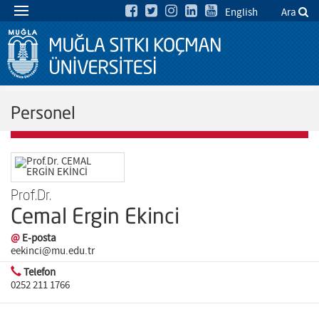
English
Ara
Personel
Prof.Dr.
Cemal Ergin Ekinci
@
E-posta
eekinci@mu.edu.tr
Telefon
0252 211 1766