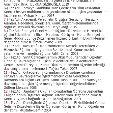
Yöneticilerinin Psikolojik Sermayeleri ve İş Performansları
Arasındaki İlişki. BERNA-GİZİROĞLU. 2019
6-)
Tez Adı: Ebeveyni Mahkum Olan Çocukların Okul Yaşantıları.
Konu: Ebevyni mahkum olan çocukların okula ilişkin yaşantılarının
incelenmesi. Orhan-Kahya. 2016
7-)
Tez Adı: Akademik Personelin Örgütsel Sessizliği: Sessizlik
Alanları, Nedenleri, Sonuçları. Konu: Öğretim elemanlarında
örgütsel sessizlik davranışları. Derya-Bağ. 2015
8-)
Tez Adı: Emniyet Genel Müdürlüğünce Düzenlenen Hizmet İçi
eğitim Etkinliklerine İlişkin Katılımcı Görüşleri. Konu: Emniyet
Genel Müdürlüğünce Düzenlenen Hizmet İçi Eğitim Etkinliklerinin
değerlendirilmesi. Ömer-Sevinç. 2009
9-)
Tez Adı: Hava Trafik Kontrolörlerinin Mesleki Yeterlikleri ve
Hizmetiçi Eğitim İhtiyaçlarının Belirlenmesi. Konu: mesleki
yeterlikler ve hizmetiçi eğitim. Fatih-Caner. 2008
10-)
Tez Adı: Sınıf Öğretmenlerinin Okul Müdürlerinden Öğretim
Liderliği Davranışlarına İlişkin Beklentileri ve Beklentilerinin
Gerçekleşme Düzeyleri. Konu: Okul müdürlerinin öğretim liderliği
davranışlarının incelenmesi. Tuğba-Toker. 2007
11-)
Tez Adı: Ortaöğretim Kurumlarında Disipline Kuruluna
Yansıyan Davranışlar ve Öğretmenlerin ceza Gerektirici
Davranışlara İlişkin Görüşleri. Konu: Displin kuruluna yansıyan
davranışlara ilişkin öğretmen görüşlerinin değerlendirilmesi.
Gülfem-Mercan. 2006
12-)
Tez Adı: Jandarma Okullar Komutanlığı Öğretim Başkanlığı
Çalışanlarının Örgütsel Bağlılık Düzeylerinin Değerlendirilmesi.
Konu: Örgütsel bağlılık. Orhan-Fazlıoğulları. 2004
13-)
Tez Adı: Denetçilerin Öğretmen Denetimi Etkinliklerini Yerine
Getirme Düzeylerine İlişkin Öğretmen Görüşleri. Konu: Öğretmen
denetimi. Mustafa-Demir. 2004