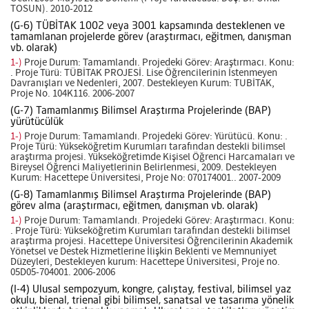
TOSUN). 2010-2012
(G-6) TÜBİTAK 1002 veya 3001 kapsamında desteklenen ve
tamamlanan projelerde görev (araştırmacı, eğitmen, danışman
vb. olarak)
1-)
Proje Durum: Tamamlandı. Projedeki Görev: Araştırmacı. Konu:
. Proje Türü: TÜBİTAK PROJESİ. Lise Öğrencilerinin İstenmeyen
Davranışları ve Nedenleri, 2007. Destekleyen Kurum: TUBİTAK,
Proje No. 104K116. 2006-2007
(G-7) Tamamlanmış Bilimsel Araştırma Projelerinde (BAP)
yürütücülük
1-)
Proje Durum: Tamamlandı. Projedeki Görev: Yürütücü. Konu: .
Proje Türü: Yükseköğretim Kurumları tarafından destekli bilimsel
araştırma projesi. Yükseköğretimde Kişisel Öğrenci Harcamaları ve
Bireysel Öğrenci Maliyetlerinin Belirlenmesi, 2009. Destekleyen
Kurum: Hacettepe Üniversitesi, Proje No: 070174001.. 2007-2009
(G-8) Tamamlanmış Bilimsel Araştırma Projelerinde (BAP)
görev alma (araştırmacı, eğitmen, danışman vb. olarak)
1-)
Proje Durum: Tamamlandı. Projedeki Görev: Araştırmacı. Konu:
. Proje Türü: Yükseköğretim Kurumları tarafından destekli bilimsel
araştırma projesi. Hacettepe Üniversitesi Öğrencilerinin Akademik
Yönetsel ve Destek Hizmetlerine İlişkin Beklenti ve Memnuniyet
Düzeyleri, Destekleyen kurum: Hacettepe Üniversitesi, Proje no.
05D05-704001. 2006-2006
(I-4) Ulusal sempozyum, kongre, çalıştay, festival, bilimsel yaz
okulu, bienal, trienal gibi bilimsel, sanatsal ve tasarıma yönelik