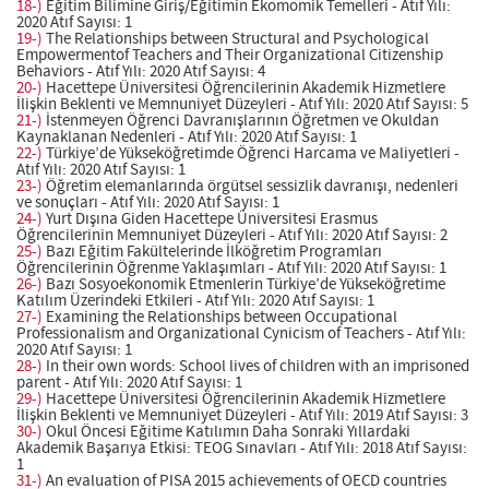
18-)
Eğitim Bilimine Giriş/Eğitimin Ekomomik Temelleri - Atıf Yılı:
2020 Atıf Sayısı: 1
19-)
The Relationships between Structural and Psychological
Empowermentof Teachers and Their Organizational Citizenship
Behaviors - Atıf Yılı: 2020 Atıf Sayısı: 4
20-)
Hacettepe Üniversitesi Öğrencilerinin Akademik Hizmetlere
İlişkin Beklenti ve Memnuniyet Düzeyleri - Atıf Yılı: 2020 Atıf Sayısı: 5
21-)
İstenmeyen Öğrenci Davranışlarının Öğretmen ve Okuldan
Kaynaklanan Nedenleri - Atıf Yılı: 2020 Atıf Sayısı: 1
22-)
Türkiye’de Yükseköğretimde Öğrenci Harcama ve Maliyetleri -
Atıf Yılı: 2020 Atıf Sayısı: 1
23-)
Öğretim elemanlarında örgütsel sessizlik davranışı, nedenleri
ve sonuçları - Atıf Yılı: 2020 Atıf Sayısı: 1
24-)
Yurt Dışına Giden Hacettepe Üniversitesi Erasmus
Öğrencilerinin Memnuniyet Düzeyleri - Atıf Yılı: 2020 Atıf Sayısı: 2
25-)
Bazı Eğitim Fakültelerinde İlköğretim Programları
Öğrencilerinin Öğrenme Yaklaşımları - Atıf Yılı: 2020 Atıf Sayısı: 1
26-)
Bazı Sosyoekonomik Etmenlerin Türkiye’de Yükseköğretime
Katılım Üzerindeki Etkileri - Atıf Yılı: 2020 Atıf Sayısı: 1
27-)
Examining the Relationships between Occupational
Professionalism and Organizational Cynicism of Teachers - Atıf Yılı:
2020 Atıf Sayısı: 1
28-)
In their own words: School lives of children with an imprisoned
parent - Atıf Yılı: 2020 Atıf Sayısı: 1
29-)
Hacettepe Üniversitesi Öğrencilerinin Akademik Hizmetlere
İlişkin Beklenti ve Memnuniyet Düzeyleri - Atıf Yılı: 2019 Atıf Sayısı: 3
30-)
Okul Öncesi Eğitime Katılımın Daha Sonraki Yıllardaki
Akademik Başarıya Etkisi: TEOG Sınavları - Atıf Yılı: 2018 Atıf Sayısı:
1
31-)
An evaluation of PISA 2015 achievements of OECD countries