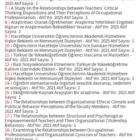
2025 Atıf Sayısı: 1
7-)
A Study on the Relationships between Teachers’ Critical
Thinking Dispositions and Their Perceptions of Occupational
Professionalism - Atıf Yılı: 2025 Atıf Sayısı: 2
8-)
Araştırmacı Olarak Öğretmenler: Araştırma Yeterlikleri Engelleri
Algıları ve Araştırmadan Bekledikleri Yararlar - Atıf Yılı: 2025 Atıf
Sayısı: 2
9-)
Hacettepe Üniversitesi Öğrencilerinin Akademik Hizmetlere
İlişkin Beklenti ve Memnuniyet Düzeyleri - Atıf Yılı: 2025 Atıf Sayısı: 1
10-)
Öğrencilerin Hacettepe Üniversitesi’nce Sunulan Hizmetlere
İlişkin Beklenti ve Memnuniyet Düzeyleri - Atıf Yılı: 2021 Atıf Sayısı: 1
11-)
Türkiye’de Yükseköğretimde Öğrenci Harcama ve Maliyetleri -
Atıf Yılı: 2021 Atıf Sayısı: 1
12-)
Bazı Sosyoekonomik Etmenlerin Türkiye’de Yükseköğretime
Katılım Üzerindeki Etkileri - Atıf Yılı: 2021 Atıf Sayısı: 1
13-)
Hacettepe Üniversitesi Öğrencilerinin Akademik Hizmetlere
İlişkin Beklenti ve Memnuniyet Düzeyleri - Atıf Yılı: 2021 Atıf Sayısı: 2
14-)
Öğretim elemanlarında örgütsel sessizlik davranışı, nedenleri
ve sonuçları - Atıf Yılı: 2021 Atıf Sayısı: 1
15-)
İlköğretimde Kaynak Arayışları Bir araştırma - Atıf Yılı: 2021 Atıf
Sayısı: 1
16-)
The Relationships between Organizational Ethical Climate and
Political Behavior Perceptions of the Faculty Members - Atıf Yılı:
2021 Atıf Sayısı: 2
17-)
The Relationships between Structural and Psychological
Empowermentof Teachers and Their Organizational Citizenship
Behaviors - Atıf Yılı: 2021 Atıf Sayısı: 1
18-)
Examining the Relationships between Occupational
Professionalism and Organizational Cynicism of Teachers - Atıf Yılı:
2021 Atıf Sayısı: 1