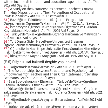
within income distribution and education expenditures - Atıf Yılı:
2017 Atıf Sayısı: 3
32-)
A Study on the Relationships between Teachers’ Critical
Thinking Dispositions and Their Perceptions of Occupational
Professionalism - Atıf Yılı: 2017 Atıf Sayısı: 1
33-)
Bazı Eğitim Fakültelerinde İlköğretim Programları
Öğrencilerinin Öğrenme Yaklaşımları - Atıf Yılı: 2011 Atıf Sayısı: 1
34-)
İstenmeyen Öğrenci Davranışlarının Öğretmen ve Okuldan
Kaynaklanan Nedenleri - Atıf Yılı: 2009 Atıf Sayısı: 2
35-)
Türkiye’de Yükseköğretimde Öğrenci Harcama ve Maliyetleri -
Atıf Yılı: 2009 Atıf Sayısı: 2
36-)
Yurt Dışına Giden Hacettepe Üniversitesi Erasmus
Öğrencilerinin Memnuniyet Düzeyleri - Atıf Yılı: 2007 Atıf Sayısı: 2
37-)
Öğrencilerin Hacettepe Üniversitesi’nce Sunulan Hizmetlere
İlişkin Beklenti ve Memnuniyet Düzeyleri - Atıf Yılı: 2007 Atıf Sayısı: 3
38-)
İlköğretimde Kaynak Arayışları - Atıf Yılı: 1997 Atıf Sayısı: 1
(E-6) Diğer ulusal hakemli dergide yapılan atıf
1-)
İlköğretimde Kaynak Arayışları - Atıf Yılı: 2021 Atıf Sayısı: 3
2-)
The Relationships between Structural and Psychological
Empowermentof Teachers and Their Organizational Citizenship
Behaviors - Atıf Yılı: 2021 Atıf Sayısı: 1
3-)
Bazı Sosyoekonomik Etmenlerin Türkiye’de Yükseköğretime
Katılım Üzerindeki Etkileri - Atıf Yılı: 2021 Atıf Sayısı: 2
4-)
Yükseköğretimin Finansmanına Öğrenci Katılımını Öngören
Yaklaşımların Gerekçelerine İlişkin Öğrenci Görüşleri - Atıf Yılı: 2021
Atıf Sayısı: 1
5-)
İlköğretimde Kaynak Arayışları Bir araştırma - Atıf Yılı: 2021 Atıf
Sayısı: 2
6-)
Türkiye’de Yükseköğretimde Öğrenci Harcama ve Maliyetleri -