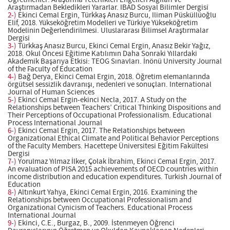
Öğretmenler: Araştırma Yeterlikleri Engelleri Algıları ve
Araştırmadan Bekledikleri Yararlar. IBAD Sosyal Bilimler Dergisi
2-)
Ekinci Cemal Ergin, Türkkaş Anasız Burcu, Iliman Püsküllüoğlu
Elif, 2018. Yükseköğretim Modelleri ve Türkiye Yükseköğretim
Modelinin Değerlendirilmesi. Uluslararası Bilimsel Araştırmalar
Dergisi
3-)
Türkkaş Anasız Burcu, Ekinci Cemal Ergin, Anasız Bekir Yağız,
2018. Okul Öncesi Eğitime Katılımın Daha Sonraki Yıllardaki
Akademik Başarıya Etkisi: TEOG Sınavları. İnönü University Journal
of the Faculty of Education
4-)
Bağ Derya, Ekinci Cemal Ergin, 2018. Öğretim elemanlarında
örgütsel sessizlik davranışı, nedenleri ve sonuçları. International
Journal of Human Sciences
5-)
Ekinci Cemal Ergin-ekinci Necla, 2017. A Study on the
Relationships between Teachers’ Critical Thinking Dispositions and
Their Perceptions of Occupational Professionalism. Educational
Process International Journal
6-)
Ekinci Cemal Ergin, 2017. The Relationships between
Organizational Ethical Climate and Political Behavior Perceptions
of the Faculty Members. Hacettepe Üniversitesi Eğitim Fakültesi
Dergisi
7-)
Yorulmaz Yılmaz İlker, Çolak İbrahim, Ekinci Cemal Ergin, 2017.
An evaluation of PISA 2015 achievements of OECD countries within
income distribution and education expenditures. Turkish Journal of
Education
8-)
Altınkurt Yahya, Ekinci Cemal Ergin, 2016. Examining the
Relationships between Occupational Professionalism and
Organizational Cynicism of Teachers. Educational Process
International Journal
9-)
Ekinci, C.E., Burgaz, B., 2009. İstenmeyen Öğrenci