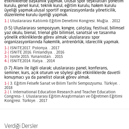
etkinliklerde başkanlık yapmak. Ulusal spor teşkilatları yönetim
kurulu, genel kurul, teknik kurul, eğitim kurulu, hakem kurulu
üyeliği yapmak.ulusal sportif organizasyonlarda yöneticilik,
düzenleme kurulu üyeliği yapmak.
1-)
Uluslararası Katılımlı Eğitim Denetimi Kongresi. Muğla. . 2012
(I-5) Uluslararası sempozyum, kongre, çalıştay, festival, bilimsel
yaz okulu, bienal, trienal gibi bilimsel, sanatsal ve tasarıma
yönelik etkinliklerde görev almak; uluslararası spor
organizasyonlarında hakemlik, antrenörlük, idarecilik yapmak.
1-)
ISNITE2017. Polonya. . 2017
2-)
ISNITE 2016. Finlandiya. . 2016
3-)
Isnite 2015. Yunanistan. . 2015
4-)
ISNITE2014. Italya. . 2014
(I-7) Alanı ile ilgili olarak; uluslararası panel, konferans,
seminer, kurs, açık oturum ve söyleşi gibi etkinliklerde davetli
konuşmacı ya da panelist olarak görev almak.
1-)
3. Eğitim Felsefe Sanat ve Bilim Tarihi Sempozyumu. Türkiye. .
2018
2-)
I. International Education Research and Teacher Education
Congress- I. Uluslararası Eğitim Araştırmaları ve Öğretmen Eğitimi
Kongresi. Türkiye. . 2017
Verdiği Dersler