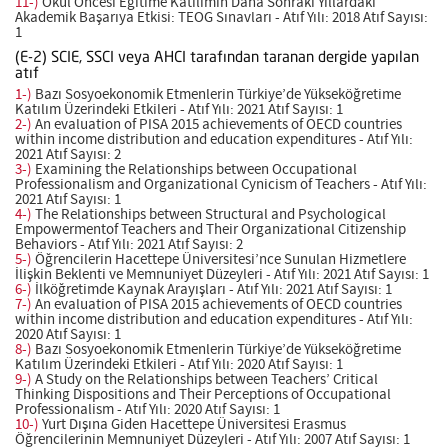
11-)
Okul Öncesi Eğitime Katılımın Daha Sonraki Yıllardaki
Akademik Başarıya Etkisi: TEOG Sınavları - Atıf Yılı: 2018 Atıf Sayısı:
1
(E-2) SCIE, SSCI veya AHCI tarafından taranan dergide yapılan
atıf
1-)
Bazı Sosyoekonomik Etmenlerin Türkiye’de Yükseköğretime
Katılım Üzerindeki Etkileri - Atıf Yılı: 2021 Atıf Sayısı: 1
2-)
An evaluation of PISA 2015 achievements of OECD countries
within income distribution and education expenditures - Atıf Yılı:
2021 Atıf Sayısı: 2
3-)
Examining the Relationships between Occupational
Professionalism and Organizational Cynicism of Teachers - Atıf Yılı:
2021 Atıf Sayısı: 1
4-)
The Relationships between Structural and Psychological
Empowermentof Teachers and Their Organizational Citizenship
Behaviors - Atıf Yılı: 2021 Atıf Sayısı: 2
5-)
Öğrencilerin Hacettepe Üniversitesi’nce Sunulan Hizmetlere
İlişkin Beklenti ve Memnuniyet Düzeyleri - Atıf Yılı: 2021 Atıf Sayısı: 1
6-)
İlköğretimde Kaynak Arayışları - Atıf Yılı: 2021 Atıf Sayısı: 1
7-)
An evaluation of PISA 2015 achievements of OECD countries
within income distribution and education expenditures - Atıf Yılı:
2020 Atıf Sayısı: 1
8-)
Bazı Sosyoekonomik Etmenlerin Türkiye’de Yükseköğretime
Katılım Üzerindeki Etkileri - Atıf Yılı: 2020 Atıf Sayısı: 1
9-)
A Study on the Relationships between Teachers’ Critical
Thinking Dispositions and Their Perceptions of Occupational
Professionalism - Atıf Yılı: 2020 Atıf Sayısı: 1
10-)
Yurt Dışına Giden Hacettepe Üniversitesi Erasmus
Öğrencilerinin Memnuniyet Düzeyleri - Atıf Yılı: 2007 Atıf Sayısı: 1