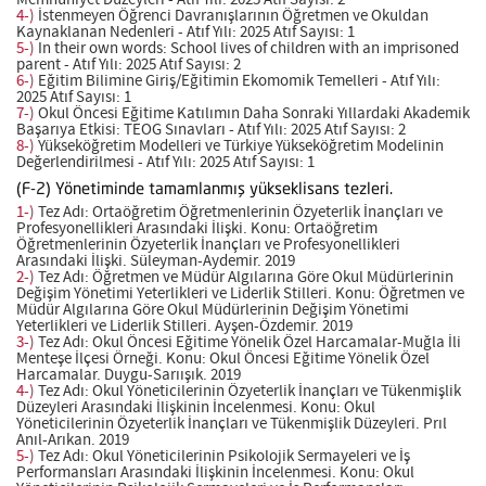
Memnuniyet Düzeyleri - Atıf Yılı: 2025 Atıf Sayısı: 2
4-)
İstenmeyen Öğrenci Davranışlarının Öğretmen ve Okuldan
Kaynaklanan Nedenleri - Atıf Yılı: 2025 Atıf Sayısı: 1
5-)
In their own words: School lives of children with an imprisoned
parent - Atıf Yılı: 2025 Atıf Sayısı: 2
6-)
Eğitim Bilimine Giriş/Eğitimin Ekomomik Temelleri - Atıf Yılı:
2025 Atıf Sayısı: 1
7-)
Okul Öncesi Eğitime Katılımın Daha Sonraki Yıllardaki Akademik
Başarıya Etkisi: TEOG Sınavları - Atıf Yılı: 2025 Atıf Sayısı: 2
8-)
Yükseköğretim Modelleri ve Türkiye Yükseköğretim Modelinin
Değerlendirilmesi - Atıf Yılı: 2025 Atıf Sayısı: 1
(F-2) Yönetiminde tamamlanmış yükseklisans tezleri.
1-)
Tez Adı: Ortaöğretim Öğretmenlerinin Özyeterlik İnançları ve
Profesyonellikleri Arasındaki İlişki. Konu: Ortaöğretim
Öğretmenlerinin Özyeterlik İnançları ve Profesyonellikleri
Arasındaki İlişki. Süleyman-Aydemir. 2019
2-)
Tez Adı: Öğretmen ve Müdür Algılarına Göre Okul Müdürlerinin
Değişim Yönetimi Yeterlikleri ve Liderlik Stilleri. Konu: Öğretmen ve
Müdür Algılarına Göre Okul Müdürlerinin Değişim Yönetimi
Yeterlikleri ve Liderlik Stilleri. Ayşen-Özdemir. 2019
3-)
Tez Adı: Okul Öncesi Eğitime Yönelik Özel Harcamalar-Muğla İli
Menteşe İlçesi Örneği. Konu: Okul Öncesi Eğitime Yönelik Özel
Harcamalar. Duygu-Sarıışık. 2019
4-)
Tez Adı: Okul Yöneticilerinin Özyeterlik İnançları ve Tükenmişlik
Düzeyleri Arasındaki İlişkinin İncelenmesi. Konu: Okul
Yöneticilerinin Özyeterlik İnançları ve Tükenmişlik Düzeyleri. Prıl
Anıl-Arıkan. 2019
5-)
Tez Adı: Okul Yöneticilerinin Psikolojik Sermayeleri ve İş
Performansları Arasındaki İlişkinin İncelenmesi. Konu: Okul