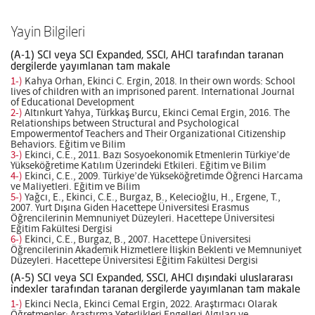
Yayin Bilgileri
(A-1) SCI veya SCI Expanded, SSCI, AHCI tarafından taranan
dergilerde yayımlanan tam makale
1-)
Kahya Orhan, Ekinci C. Ergin, 2018. In their own words: School
lives of children with an imprisoned parent. International Journal
of Educational Development
2-)
Altınkurt Yahya, Türkkaş Burcu, Ekinci Cemal Ergin, 2016. The
Relationships between Structural and Psychological
Empowermentof Teachers and Their Organizational Citizenship
Behaviors. Eğitim ve Bilim
3-)
Ekinci, C.E., 2011. Bazı Sosyoekonomik Etmenlerin Türkiye’de
Yükseköğretime Katılım Üzerindeki Etkileri. Eğitim ve Bilim
4-)
Ekinci, C.E., 2009. Türkiye’de Yükseköğretimde Öğrenci Harcama
ve Maliyetleri. Eğitim ve Bilim
5-)
Yağcı, E., Ekinci, C.E., Burgaz, B., Kelecioğlu, H., Ergene, T.,
2007. Yurt Dışına Giden Hacettepe Üniversitesi Erasmus
Öğrencilerinin Memnuniyet Düzeyleri. Hacettepe Üniversitesi
Eğitim Fakültesi Dergisi
6-)
Ekinci, C.E., Burgaz, B., 2007. Hacettepe Üniversitesi
Öğrencilerinin Akademik Hizmetlere İlişkin Beklenti ve Memnuniyet
Düzeyleri. Hacettepe Üniversitesi Eğitim Fakültesi Dergisi
(A-5) SCI veya SCI Expanded, SSCI, AHCI dışındaki uluslararası
indexler tarafından taranan dergilerde yayımlanan tam makale
1-)
Ekinci Necla, Ekinci Cemal Ergin, 2022. Araştırmacı Olarak