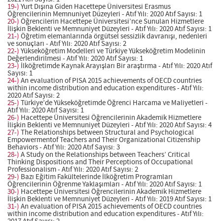
19-)
Yurt Dışına Giden Hacettepe Üniversitesi Erasmus
Öğrencilerinin Memnuniyet Düzeyleri - Atıf Yılı: 2020 Atıf Sayısı: 1
20-)
Öğrencilerin Hacettepe Üniversitesi’nce Sunulan Hizmetlere
İlişkin Beklenti ve Memnuniyet Düzeyleri - Atıf Yılı: 2020 Atıf Sayısı: 1
21-)
Öğretim elemanlarında örgütsel sessizlik davranışı, nedenleri
ve sonuçları - Atıf Yılı: 2020 Atıf Sayısı: 2
22-)
Yükseköğretim Modelleri ve Türkiye Yükseköğretim Modelinin
Değerlendirilmesi - Atıf Yılı: 2020 Atıf Sayısı: 1
23-)
İlköğretimde Kaynak Arayışları Bir araştırma - Atıf Yılı: 2020 Atıf
Sayısı: 1
24-)
An evaluation of PISA 2015 achievements of OECD countries
within income distribution and education expenditures - Atıf Yılı:
2020 Atıf Sayısı: 2
25-)
Türkiye’de Yükseköğretimde Öğrenci Harcama ve Maliyetleri -
Atıf Yılı: 2020 Atıf Sayısı: 1
26-)
Hacettepe Üniversitesi Öğrencilerinin Akademik Hizmetlere
İlişkin Beklenti ve Memnuniyet Düzeyleri - Atıf Yılı: 2020 Atıf Sayısı: 4
27-)
The Relationships between Structural and Psychological
Empowermentof Teachers and Their Organizational Citizenship
Behaviors - Atıf Yılı: 2020 Atıf Sayısı: 3
28-)
A Study on the Relationships between Teachers’ Critical
Thinking Dispositions and Their Perceptions of Occupational
Professionalism - Atıf Yılı: 2020 Atıf Sayısı: 2
29-)
Bazı Eğitim Fakültelerinde İlköğretim Programları
Öğrencilerinin Öğrenme Yaklaşımları - Atıf Yılı: 2020 Atıf Sayısı: 1
30-)
Hacettepe Üniversitesi Öğrencilerinin Akademik Hizmetlere
İlişkin Beklenti ve Memnuniyet Düzeyleri - Atıf Yılı: 2019 Atıf Sayısı: 1
31-)
An evaluation of PISA 2015 achievements of OECD countries
within income distribution and education expenditures - Atıf Yılı: