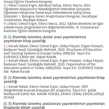
Ulusal Eğitim Yönetimi Kongresi
3-)
Ekinci Cemal Ergin, Altınkurt Yahya, Ekinci Necla, 2015.
Öğretmen Adaylarının Yükseköğretim Yeterlikler Çerçevesi
Öğretmen Yetiştirme Temel Alan Yeterliklerine Sahip Olma
Düzeyleri. I. Bologna Süreci Araştırmaları Kongresi, Hacettepe
Üniversitesi, Beytepe-Ankara
4-)
Ekinci Cemal Ergin, Ekinci Necla, 2012. Eğitim denetimi ile ilgili
yüksek lisans programlarının değerlendirilmesi. IV. Uluslararası
Katılımlı Eğitim Denetimi Kongresi
(C-1) Alanında tanınmış uluslar arası yayınevlerince
yayımlanan kitap yazarlığı
1-)
Kavak Yüksel, Ekinci Cemal Ergin, Gökçe Feyyat, Ergen Hüseyin,
Badavan Yusuf, Gündoğdu Mehmet, 2010. Structures of Education
and Training Systems in Europe Turkey 2009/10/. Yayın Evi:
EURYDICE Editör Adı: Yüksel KAVAK
2-)
Kavak Yüksel, Ekinci Cemal Ergin, Ergen Hüseyin, Gökçe Feyyat,
Badavan Yusuf, Gündoğdu Mehmet, 2010. Organisation of the
education system in Turkey 2009/2010/. Yayın Evi: EURYDICE Editör
Adı: Yüksel Kavak
(C-2) Alanında tanınmış ulusal yayınevlerince yayımlanan kitap
yazarlığı
1-)
Kavak Yüksel, Ekinci Cemal Ergin, Gökçe Feyyat, 1997.
İlköğretimde Kaynak Arayışları Bir araştırma. Yayın Evi: Şafak
Matbacılık Editör Adı: KAVAK YÜKSEL,EKİNCİ CEMAL ERGİN,GÖKÇE
FEYYAT
(C-3) Alanında tanınmış uluslararası yayınevlerince yayımlanan
kitaplarda bölüm yazarlığı