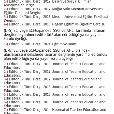
1-)
Editörlük Türü: Dergi. 2017. Beşeri ve Sosyal Bilimler
Araştırmalar Dergisi.
2-)
Editörlük Türü: Dergi. 2017. Muğla Sıtkı Koçman Üniversitesi
Eğitim Fakültesi Dergisi.
3-)
Editörlük Türü: Dergi. 2016. Mersin Üniversitesi Eğitim Fakültesi
Dergisi.
4-)
Editörlük Türü: Dergi. 2016. Pegem Eğitim ve Öğretim Dergisi.
(D-5) SCI veya SCI-Expanded, SSCI ve AHCI tarafında taranan
dergilerde yardımcı editörlük/ alan editörlüğü ya da yayın
kurulu üyeliği.
1-)
Editörlük Türü: Dergi. 2021. Eğitim ve Bilim.
(D-6) SCI veya SCI-Expanded, SSCI ve AHCI dışındaki
uluslararası indekslerde taranan dergilerde yardımcı editörlük/
alan editörlüğü ya da yayın kurulu üyeliği
1-)
Editörlük Türü: Dergi. 2018. Journal of Teacher Education and
Educators.
2-)
Editörlük Türü: Dergi. 2017. Journal of Teacher Education and
Educators.
3-)
Editörlük Türü: Dergi. 2017. Journal of Teacher Edution and
Educators.
4-)
Editörlük Türü: Dergi. 2016. Journal of Teacher Education and
Educators.
5-)
Editörlük Türü: Dergi. 2016. Journal of Teacher Education and
Educators.
6-)
Editörlük Türü: Dergi. 2015. Journal of Teacher Education and
Educators.
7-)
Editörlük Türü: Dergi. 2014. Hournal of Teacher Education and
Educators.