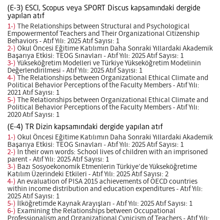
(E-3) ESCI, Scopus veya SPORT Discus kapsamındaki dergide
yapılan atıf
1-)
The Relationships between Structural and Psychological
Empowermentof Teachers and Their Organizational Citizenship
Behaviors - Atıf Yılı: 2025 Atıf Sayısı: 1
2-)
Okul Öncesi Eğitime Katılımın Daha Sonraki Yıllardaki Akademik
Başarıya Etkisi: TEOG Sınavları - Atıf Yılı: 2025 Atıf Sayısı: 1
3-)
Yükseköğretim Modelleri ve Türkiye Yükseköğretim Modelinin
Değerlendirilmesi - Atıf Yılı: 2025 Atıf Sayısı: 1
4-)
The Relationships between Organizational Ethical Climate and
Political Behavior Perceptions of the Faculty Members - Atıf Yılı:
2021 Atıf Sayısı: 1
5-)
The Relationships between Organizational Ethical Climate and
Political Behavior Perceptions of the Faculty Members - Atıf Yılı:
2020 Atıf Sayısı: 1
(E-4) TR Dizin kapsamındaki dergide yapılan atıf
1-)
Okul Öncesi Eğitime Katılımın Daha Sonraki Yıllardaki Akademik
Başarıya Etkisi: TEOG Sınavları - Atıf Yılı: 2025 Atıf Sayısı: 1
2-)
In their own words: School lives of children with an imprisoned
parent - Atıf Yılı: 2025 Atıf Sayısı: 1
3-)
Bazı Sosyoekonomik Etmenlerin Türkiye’de Yükseköğretime
Katılım Üzerindeki Etkileri - Atıf Yılı: 2025 Atıf Sayısı: 2
4-)
An evaluation of PISA 2015 achievements of OECD countries
within income distribution and education expenditures - Atıf Yılı:
2025 Atıf Sayısı: 1
5-)
İlköğretimde Kaynak Arayışları - Atıf Yılı: 2025 Atıf Sayısı: 1
6-)
Examining the Relationships between Occupational
Professionalism and Organizational Cynicism of Teachers - Atıf Yılı: