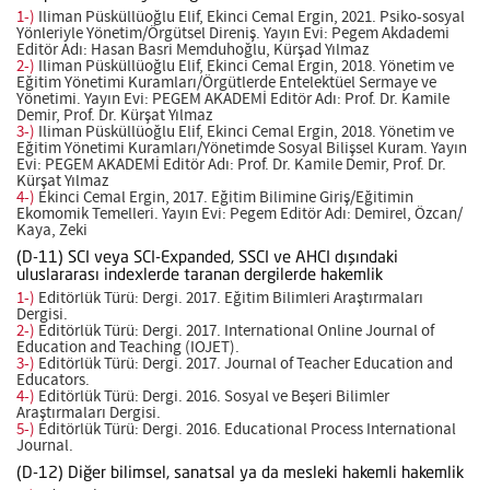
1-)
Iliman Püsküllüoğlu Elif, Ekinci Cemal Ergin, 2021. Psiko-sosyal
Yönleriyle Yönetim/Örgütsel Direniş. Yayın Evi: Pegem Akdademi
Editör Adı: Hasan Basri Memduhoğlu, Kürşad Yılmaz
2-)
Iliman Püsküllüoğlu Elif, Ekinci Cemal Ergin, 2018. Yönetim ve
Eğitim Yönetimi Kuramları/Örgütlerde Entelektüel Sermaye ve
Yönetimi. Yayın Evi: PEGEM AKADEMİ Editör Adı: Prof. Dr. Kamile
Demir, Prof. Dr. Kürşat Yılmaz
3-)
Iliman Püsküllüoğlu Elif, Ekinci Cemal Ergin, 2018. Yönetim ve
Eğitim Yönetimi Kuramları/Yönetimde Sosyal Bilişsel Kuram. Yayın
Evi: PEGEM AKADEMİ Editör Adı: Prof. Dr. Kamile Demir, Prof. Dr.
Kürşat Yılmaz
4-)
Ekinci Cemal Ergin, 2017. Eğitim Bilimine Giriş/Eğitimin
Ekomomik Temelleri. Yayın Evi: Pegem Editör Adı: Demirel, Özcan/
Kaya, Zeki
(D-11) SCI veya SCI-Expanded, SSCI ve AHCI dışındaki
uluslararası indexlerde taranan dergilerde hakemlik
1-)
Editörlük Türü: Dergi. 2017. Eğitim Bilimleri Araştırmaları
Dergisi.
2-)
Editörlük Türü: Dergi. 2017. International Online Journal of
Education and Teaching (IOJET).
3-)
Editörlük Türü: Dergi. 2017. Journal of Teacher Education and
Educators.
4-)
Editörlük Türü: Dergi. 2016. Sosyal ve Beşeri Bilimler
Araştırmaları Dergisi.
5-)
Editörlük Türü: Dergi. 2016. Educational Process International
Journal.
(D-12) Diğer bilimsel, sanatsal ya da mesleki hakemli hakemlik