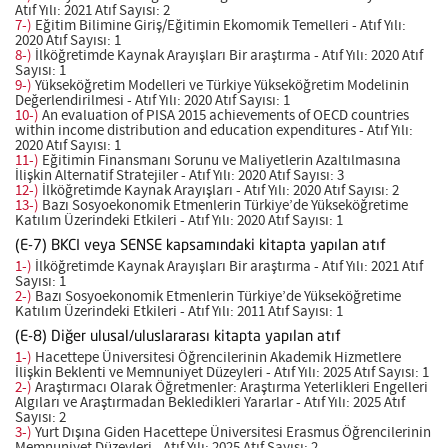
Atıf Yılı: 2021 Atıf Sayısı: 2
7-)
Eğitim Bilimine Giriş/Eğitimin Ekomomik Temelleri - Atıf Yılı:
2020 Atıf Sayısı: 1
8-)
İlköğretimde Kaynak Arayışları Bir araştırma - Atıf Yılı: 2020 Atıf
Sayısı: 1
9-)
Yükseköğretim Modelleri ve Türkiye Yükseköğretim Modelinin
Değerlendirilmesi - Atıf Yılı: 2020 Atıf Sayısı: 1
10-)
An evaluation of PISA 2015 achievements of OECD countries
within income distribution and education expenditures - Atıf Yılı:
2020 Atıf Sayısı: 1
11-)
Eğitimin Finansmanı Sorunu ve Maliyetlerin Azaltılmasına
İlişkin Alternatif Stratejiler - Atıf Yılı: 2020 Atıf Sayısı: 3
12-)
İlköğretimde Kaynak Arayışları - Atıf Yılı: 2020 Atıf Sayısı: 2
13-)
Bazı Sosyoekonomik Etmenlerin Türkiye’de Yükseköğretime
Katılım Üzerindeki Etkileri - Atıf Yılı: 2020 Atıf Sayısı: 1
(E-7) BKCI veya SENSE kapsamındaki kitapta yapılan atıf
1-)
İlköğretimde Kaynak Arayışları Bir araştırma - Atıf Yılı: 2021 Atıf
Sayısı: 1
2-)
Bazı Sosyoekonomik Etmenlerin Türkiye’de Yükseköğretime
Katılım Üzerindeki Etkileri - Atıf Yılı: 2011 Atıf Sayısı: 1
(E-8) Diğer ulusal/uluslararası kitapta yapılan atıf
1-)
Hacettepe Üniversitesi Öğrencilerinin Akademik Hizmetlere
İlişkin Beklenti ve Memnuniyet Düzeyleri - Atıf Yılı: 2025 Atıf Sayısı: 1
2-)
Araştırmacı Olarak Öğretmenler: Araştırma Yeterlikleri Engelleri
Algıları ve Araştırmadan Bekledikleri Yararlar - Atıf Yılı: 2025 Atıf
Sayısı: 2
3-)
Yurt Dışına Giden Hacettepe Üniversitesi Erasmus Öğrencilerinin