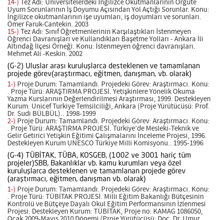
14-)
Tez Adı: Üniversitelerdeki İngilizce Okutmanlarının Örgüte
Uyum Sorunlarının İş Doyumu Açısından Yol Açtığı Sorunlar. Konu:
İngilizce okutmanlarının işe uyumları, iş doyumları ve sorunları.
Ömer Faruk-Cantekin. 2003
15-)
Tez Adı: Sınıf Öğretmenlerinin Karşılaştıkları İstenmeyen
Öğrenci Davranışları ve Kullandıkları Başetme Yolları - Ankara İli
Altındağ İlçesi Örneği. Konu: İstenmeyen öğrenci davranışları.
Mehmet Ali -Keskin. 2002
(G-2) Uluslar arası kuruluşlarca desteklenen ve tamamlanan
projede görev(araştırmacı, eğitmen, danışman, vb. olarak)
1-)
Proje Durum: Tamamlandı. Projedeki Görev: Araştırmacı. Konu:
. Proje Türü: ARAŞTIRMA PROJESİ. Yetişkinlere Yönelik Okuma
Yazma Kurslarının Değerlendirilmesi Araştırması, 1999. Destekleyen
Kurum: Unicef Turkiye Temsilciliği, Ankara (Proje Yürütücüsü: Prof.
Dr. Sudi BÜLBÜL).. 1998-1999
2-)
Proje Durum: Tamamlandı. Projedeki Görev: Araştırmacı. Konu:
. Proje Türü: ARAŞTIRMA PROJESİ. Türkiye’de Mesleki-Teknik ve
Gelir Getirici Yetişkin Eğitimi Çalışmalarını İnceleme Projesi, 1996.
Destekleyen Kurum UNESCO Türkiye Milli Komisyonu.. 1995-1996
(G-4) TÜBİTAK, TÜBA, KOSGEB, (1002 ve 3001 hariç tüm
projeler)SBB, Bakanlıklar vb. kamu kurumları veya özel
kuruluşlarca desteklenen ve tamamlanan projede görev
(araştırmacı, eğitmen, danışman vb. olarak)
1-)
Proje Durum: Tamamlandı. Projedeki Görev: Araştırmacı. Konu:
. Proje Türü: TÜBİTAK PROJESİ. Milli Eğitim Bakanlığı Bütçesinin
Kontrolü ve Bütçeye Dayalı Okul Eğitim Performansının İzlenmesi
Projesi: Destekleyen Kurum: TÜBİTAK, Proje no: KAMAG 1086050,
Ocak 2009-Mayıs 2010 Dönemi (Proje Yürütücüsü: Doç. Dr. Umur