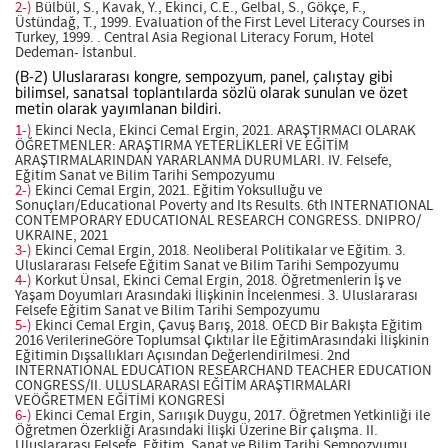
2-)
Bülbül, S., Kavak, Y., Ekinci, C.E., Gelbal, S., Gökçe, F.,
Üstündağ, T., 1999. Evaluation of the First Level Literacy Courses in
Turkey, 1999. . Central Asia Regional Literacy Forum, Hotel
Dedeman- İstanbul.
(B-2) Uluslararası kongre, sempozyum, panel, çalıştay gibi
bilimsel, sanatsal toplantılarda sözlü olarak sunulan ve özet
metin olarak yayımlanan bildiri.
1-)
Ekinci Necla, Ekinci Cemal Ergin, 2021. ARAŞTIRMACI OLARAK
ÖĞRETMENLER: ARAŞTIRMA YETERLİKLERİ VE EĞİTİM
ARAŞTIRMALARINDAN YARARLANMA DURUMLARI. IV. Felsefe,
Eğitim Sanat ve Bilim Tarihi Sempozyumu
2-)
Ekinci Cemal Ergin, 2021. Eğitim Yoksulluğu ve
Sonuçları/Educational Poverty and Its Results. 6th INTERNATIONAL
CONTEMPORARY EDUCATIONAL RESEARCH CONGRESS. DNIPRO/
UKRAINE, 2021
3-)
Ekinci Cemal Ergin, 2018. Neoliberal Politikalar ve Eğitim. 3.
Uluslararası Felsefe Eğitim Sanat ve Bilim Tarihi Sempozyumu
4-)
Korkut Ünsal, Ekinci Cemal Ergin, 2018. Öğretmenlerin İş ve
Yaşam Doyumları Arasındaki İlişkinin İncelenmesi. 3. Uluslararası
Felsefe Eğitim Sanat ve Bilim Tarihi Sempozyumu
5-)
Ekinci Cemal Ergin, Çavuş Barış, 2018. OECD Bir Bakışta Eğitim
2016 VerilerineGöre Toplumsal Çıktılar İle EğitimArasındaki İlişkinin
Eğitimin Dışsallıkları Açısından Değerlendirilmesi. 2nd
INTERNATIONAL EDUCATION RESEARCHAND TEACHER EDUCATION
CONGRESS/II. ULUSLARARASI EĞİTİM ARAŞTIRMALARI
VEÖĞRETMEN EĞİTİMİ KONGRESİ
6-)
Ekinci Cemal Ergin, Sarıışık Duygu, 2017. Öğretmen Yetkinliği ile
Öğretmen Özerkliği Arasındaki İlişki Üzerine Bir çalışma. II.
Uluslararası Felsefe, Eğitim, Sanat ve Bilim Tarihi Sempozyumu