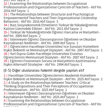
2017 Atıf Sayısı: 2
32-)
Examining the Relationships between Occupational
Professionalism and Organizational Cynicism of Teachers - Atıf Yılı:
2016 Atıf Sayısı: 1
33-)
The Relationships between Structural and Psychological
Empowermentof Teachers and Their Organizational Citizenship
Behaviors - Atıf Yılı: 2016 Atıf Sayısı: 3
34-)
Bazı Sosyoekonomik Etmenlerin Türkiye’de Yükseköğretime
Katılım Üzerindeki Etkileri - Atıf Yılı: 2011 Atıf Sayısı: 2
35-)
Türkiye’de Yükseköğretimde Öğrenci Harcama ve Maliyetleri -
Atıf Yılı: 2009 Atıf Sayısı: 2
36-)
İstenmeyen Öğrenci Davranışlarının Öğretmen ve Okuldan
Kaynaklanan Nedenleri - Atıf Yılı: 2009 Atıf Sayısı: 1
37-)
Öğrencilerin Hacettepe Üniversitesi’nce Sunulan Hizmetlere
İlişkin Beklenti ve Memnuniyet Düzeyleri - Atıf Yılı: 2007 Atıf Sayısı: 1
38-)
Yurt Dışına Giden Hacettepe Üniversitesi Erasmus
Öğrencilerinin Memnuniyet Düzeyleri - Atıf Yılı: 2007 Atıf Sayısı: 2
39-)
Eğitimin Finansmanı Sorunu ve Maliyetlerin Azaltılmasına
İlişkin Alternatif Stratejiler - Atıf Yılı: 1994 Atıf Sayısı: 1
(E-5) Diğer uluslararası hakemli dergide yapılan atıf
1-)
Hacettepe Üniversitesi Öğrencilerinin Akademik Hizmetlere
İlişkin Beklenti ve Memnuniyet Düzeyleri - Atıf Yılı: 2025 Atıf Sayısı: 2
2-)
A Study on the Relationships between Teachers’ Critical
Thinking Dispositions and Their Perceptions of Occupational
Professionalism - Atıf Yılı: 2025 Atıf Sayısı: 1
3-)
İstenmeyen Öğrenci Davranışlarının Öğretmen ve Okuldan
Kaynaklanan Nedenleri - Atıf Yılı: 2025 Atıf Sayısı: 1
4-)
Examining the Relationships between Occupational
Professionalism and Organizational Cynicism of Teachers - Atıf Yılı: