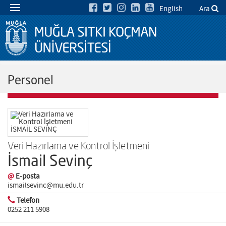
English
Ara
Personel
Veri Hazırlama ve Kontrol İşletmeni
İsmail Sevinç
@
E-posta
ismailsevinc@mu.edu.tr
Telefon
0252 211 5908