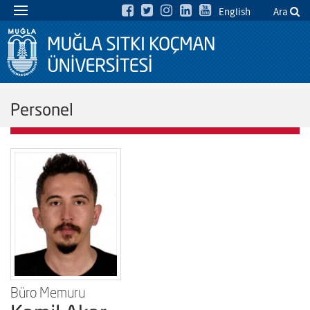
English
Ara
Personel
Büro Memuru