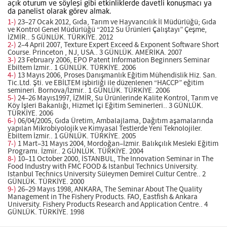
açık oturum ve söyleşi gibi etkinliklerde davetli konuşmacı ya
da panelist olarak görev almak.
1-)
23–27 Ocak 2012, Gıda, Tarım ve Hayvancılık İl Müdürlüğü; Gıda
ve Kontrol Genel Müdürlüğü “2012 Su Ürünleri Çalıştayı” Çeşme,
İZMİR.. 5 GÜNLÜK. TÜRKİYE. 2012
2-)
2–4 April 2007, Texture Expert Exceed & Exponent Software Short
Course. Princeton , NJ, USA.. 3 GÜNLÜK. AMERİKA. 2007
3-)
23 February 2006, EPO Patent Information Beginners Seminar
Ebiltem İzmir.. 1 GÜNLÜK. TÜRKİYE. 2006
4-)
13 Mayıs 2006, Proses Danışmanlık Eğitim Mühendislik Hiz. San.
Tic.Ltd. Şti. ve EBİLTEM işbirliği ile düzenlenen “HACCP” eğitim
semineri. Bornova/İzmir.. 1 GÜNLÜK. TÜRKİYE. 2006
5-)
24–26 Mayıs1997, İZMİR, Su Ürünlerinde Kalite Kontrol, Tarım ve
Köy İşleri Bakanlığı, Hizmet İçi Eğitim Seminerleri.. 3 GÜNLÜK.
TÜRKİYE. 2006
6-)
06/04/2005, Gıda Üretim, Ambalajlama, Dağıtım aşamalarında
yapılan Mikrobiyolojik ve Kimyasal Testlerde Yeni Teknolojiler.
Ebiltem İzmir.. 1 GÜNLÜK. TÜRKİYE. 2005
7-)
1 Mart–31 Mayıs 2004, Mordoğan–İzmir. Balıkçılık Mesleki Eğitim
Programı. İzmir.. 2 GÜNLÜK. TÜRKİYE. 2004
8-)
10–11 October 2000, İSTANBUL, The Innovation Seminar in The
Food Industry with FMC FOOD & Istanbul Technics University.
Istanbul Technics University Süleymen Demirel Cultur Centre.. 2
GÜNLÜK. TÜRKİYE. 2000
9-)
26–29 Mayıs 1998, ANKARA, The Seminar About The Quality
Management in The Fishery Products. FAO, Eastfish & Ankara
University. Fishery Products Research and Application Centre.. 4
GÜNLÜK. TÜRKİYE. 1998