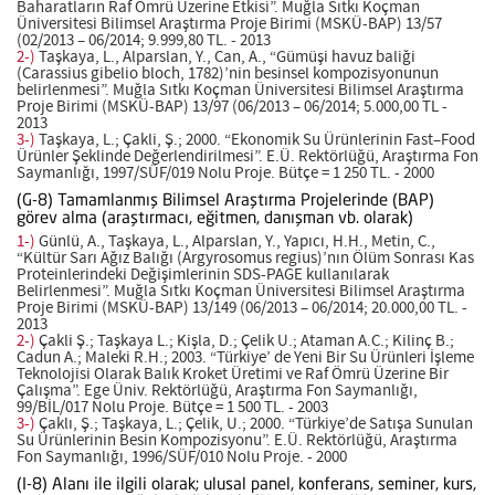
Baharatların Raf Ömrü Üzerine Etkisi”. Muğla Sıtkı Koçman
Üniversitesi Bilimsel Araştırma Proje Birimi (MSKÜ-BAP) 13/57
(02/2013 – 06/2014; 9.999,80 TL. - 2013
2-)
Taşkaya, L., Alparslan, Y., Can, A., “Gümüşi havuz baliği
(Carassius gibelio bloch, 1782)’nin besinsel kompozisyonunun
belirlenmesi”. Muğla Sıtkı Koçman Üniversitesi Bilimsel Araştırma
Proje Birimi (MSKÜ-BAP) 13/97 (06/2013 – 06/2014; 5.000,00 TL -
2013
3-)
Taşkaya, L.; Çakli, Ş.; 2000. “Ekonomik Su Ürünlerinin Fast–Food
Ürünler Şeklinde Değerlendirilmesi”. E.Ü. Rektörlüğü, Araştırma Fon
Saymanlığı, 1997/SÜF/019 Nolu Proje. Bütçe = 1 250 TL. - 2000
(G-8) Tamamlanmış Bilimsel Araştırma Projelerinde (BAP)
görev alma (araştırmacı, eğitmen, danışman vb. olarak)
1-)
Günlü, A., Taşkaya, L., Alparslan, Y., Yapıcı, H.H., Metin, C.,
“Kültür Sarı Ağız Balığı (Argyrosomus regius)’nın Ölüm Sonrası Kas
Proteinlerindeki Değişimlerinin SDS-PAGE kullanılarak
Belirlenmesi”. Muğla Sıtkı Koçman Üniversitesi Bilimsel Araştırma
Proje Birimi (MSKÜ-BAP) 13/149 (06/2013 – 06/2014; 20.000,00 TL. -
2013
2-)
Çakli Ş.; Taşkaya L.; Kişla, D.; Çelik U.; Ataman A.C.; Kilinç B.;
Cadun A.; Maleki R.H.; 2003. “Türkiye’ de Yeni Bir Su Ürünleri İşleme
Teknolojisi Olarak Balık Kroket Üretimi ve Raf Ömrü Üzerine Bir
Çalışma”. Ege Üniv. Rektörlüğü, Araştırma Fon Saymanlığı,
99/BİL/017 Nolu Proje. Bütçe = 1 500 TL. - 2003
3-)
Çaklı, Ş.; Taşkaya, L.; Çelik, U.; 2000. “Türkiye’de Satışa Sunulan
Su Ürünlerinin Besin Kompozisyonu”. E.Ü. Rektörlüğü, Araştırma
Fon Saymanlığı, 1996/SÜF/010 Nolu Proje. - 2000
(I-8) Alanı ile ilgili olarak; ulusal panel, konferans, seminer, kurs,