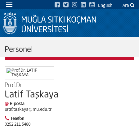
English
Ara
Personel
Prof.Dr.
Latif Taşkaya
@
E-posta
latif.taskaya@mu.edu.tr
Telefon
0252 211 5480