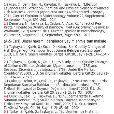
1-)
Acar, C.; Demirtaş, N.; Kayalar, H.; Taşkaya, L.; “Effect of
Lavender Leaf Extract on Chemical and Physical Sensory of Minced
Fish Muscles (Scomber japonicus) During Refrigerated Storage”,
2011, Current Opinion in Biotechnology, Volume 22, Supplement 1,
September, Pages S92–S93. - 2011
2-)
Demirtaş, N.; Taşkaya, L.; Cadun, A.; Acar, C.; “Effect of Pea
Protein Isolate on Quality of Rainbow Trout (Oncorhynchus mykiss
Walbaum, 1792) Mince”, 2011, Current Opinion in Biotechnology,
Volume 22, Supplement 1, September, Pages S99. - 2011
(A-5-Eski) Ulusal hakemli dergilerde yayımlanmış tam makale
1-)
Taşkaya, L.; Çaklı, Ş.; Kışla, D.; Kılınç, B.; “Quality Changes of
Fish Burger From Rainbow Trout During Refrigerated Storage”,
2003, E.Ü. Su Ürünleri Fakültesi Dergisi Cilt 20, Sayı (1–2): 147–154. -
2003
2-)
Taşkaya, L.; Çaklı, Ş.; Çelik, U.; “A Study on the Quality Changes
of Cultured Gilthead Seabream (Sparus aurata L., 1758) and
Seabass (Dicentrarchus labrax, L., 1758) Under the Market
Conditions”, 2003, E.Ü. Su Ürünleri Fakültesi Dergisi Cilt 20, Sayı (1–
2): 313–320. - 2003
3-)
Çaklı, Ş.; Tokur, B.; Çelik, U.; Taşkaya, L.; “No–Frost Koşullarda
Depolanan Sardalya Balıklarının (Sardina pilchardus L.,1758)
Fiziksel, Kimyasal ve Duyusal Değerlendirilmesi”, 2003, E.Ü. Su
Ürünleri Fakültesi Dergisi Cilt 20, Sayı (1–2): 87–93. - 2003
4-)
Çelik, U.; Çaklı, Ş.; Taşkaya, L.; “Bir Süpermarkette Tüketime
Sunulan Dondurulmuş Su Ürünlerinin Kimyasal Kompozisyonu,
Fiziksel ve Kimyasal Kalite Kontrolü”, 2002, E.Ü. Su Ürünleri
Fakültesi Dergisi Cilt 19, Sayı (1–2): 85–96. - 2002
5-)
Türker, S.; Çaklı, Ş.; Taşkaya, L.; “Su Ürünlerinde Histamin