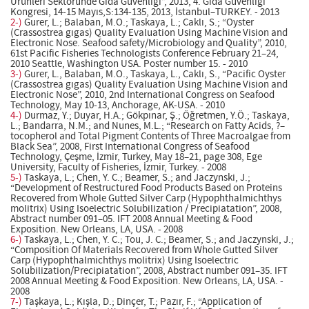
Ürünleri Sektöründe Gıda Güvenliği”, 2013, 4. Gıda Güvenliği
Kongresi, 14-15 Mayıs,S:134-135, 2013, İstanbul–TURKEY. - 2013
2-)
Gurer, L.; Balaban, M.O.; Taskaya, L.; Caklı, S.; “Oyster
(Crassostrea gıgas) Quality Evaluation Using Machine Vision and
Electronic Nose. Seafood safety/Microbiology and Quality”, 2010,
61st Pacific Fisheries Technologists Conference February 21–24,
2010 Seattle, Washington USA. Poster number 15. - 2010
3-)
Gurer, L., Balaban, M.O., Taskaya, L., Caklı, S., “Pacific Oyster
(Crassostrea gıgas) Quality Evaluation Using Machine Vision and
Electronic Nose”, 2010, 2nd International Congress on Seafood
Technology, May 10-13, Anchorage, AK-USA. - 2010
4-)
Durmaz, Y.; Duyar, H.A.; Gökpınar, Ş.; Öğretmen, Y.Ö.; Taskaya,
L.; Bandarra, N.M.; and Nunes, M.L.; “Research on Fatty Acids, ?–
tocopherol and Total Pigment Contents of Three Macroalgae from
Black Sea”, 2008, First International Congress of Seafood
Technology, Çeşme, İzmir, Turkey, May 18–21, page 308, Ege
University, Faculty of Fisheries, İzmir, Turkey. - 2008
5-)
Taskaya, L.; Chen, Y. C.; Beamer, S.; and Jaczynski, J.;
“Development of Restructured Food Products Based on Proteins
Recovered from Whole Gutted Silver Carp (Hypophthalmichthys
molitrix) Using Isoelectric Solubilization / Precipiatation”, 2008,
Abstract number 091–05. IFT 2008 Annual Meeting & Food
Exposition. New Orleans, LA, USA. - 2008
6-)
Taskaya, L.; Chen, Y. C.; Tou, J. C.; Beamer, S.; and Jaczynski, J.;
“Composition Of Materials Recovered from Whole Gutted Silver
Carp (Hypophthalmichthys molitrix) Using Isoelectric
Solubilization/Precipiatation”, 2008, Abstract number 091–35. IFT
2008 Annual Meeting & Food Exposition. New Orleans, LA, USA. -
2008
7-)
Taşkaya, L.; Kışla, D.; Dinçer, T.; Pazır, F.; “Application of