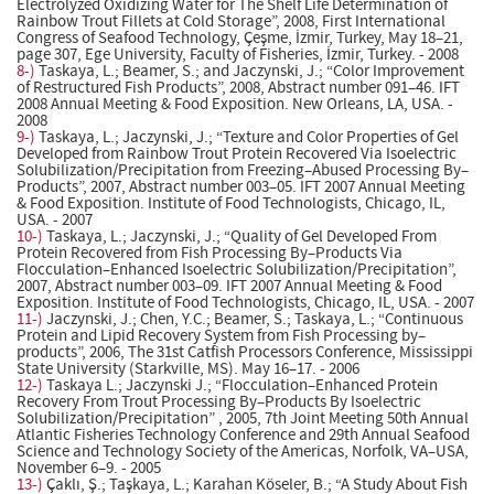
Electrolyzed Oxidizing Water for The Shelf Life Determination of
Rainbow Trout Fillets at Cold Storage”, 2008, First International
Congress of Seafood Technology, Çeşme, İzmir, Turkey, May 18–21,
page 307, Ege University, Faculty of Fisheries, İzmir, Turkey. - 2008
8-)
Taskaya, L.; Beamer, S.; and Jaczynski, J.; “Color Improvement
of Restructured Fish Products”, 2008, Abstract number 091–46. IFT
2008 Annual Meeting & Food Exposition. New Orleans, LA, USA. -
2008
9-)
Taskaya, L.; Jaczynski, J.; “Texture and Color Properties of Gel
Developed from Rainbow Trout Protein Recovered Via Isoelectric
Solubilization/Precipitation from Freezing–Abused Processing By–
Products”, 2007, Abstract number 003–05. IFT 2007 Annual Meeting
& Food Exposition. Institute of Food Technologists, Chicago, IL,
USA. - 2007
10-)
Taskaya, L.; Jaczynski, J.; “Quality of Gel Developed From
Protein Recovered from Fish Processing By–Products Via
Flocculation–Enhanced Isoelectric Solubilization/Precipitation”,
2007, Abstract number 003–09. IFT 2007 Annual Meeting & Food
Exposition. Institute of Food Technologists, Chicago, IL, USA. - 2007
11-)
Jaczynski, J.; Chen, Y.C.; Beamer, S.; Taskaya, L.; “Continuous
Protein and Lipid Recovery System from Fish Processing by–
products”, 2006, The 31st Catfish Processors Conference, Mississippi
State University (Starkville, MS). May 16–17. - 2006
12-)
Taskaya L.; Jaczynski J.; “Flocculation–Enhanced Protein
Recovery From Trout Processing By–Products By Isoelectric
Solubilization/Precipitation” , 2005, 7th Joint Meeting 50th Annual
Atlantic Fisheries Technology Conference and 29th Annual Seafood
Science and Technology Society of the Americas, Norfolk, VA–USA,
November 6–9. - 2005
13-)
Çaklı, Ş.; Taşkaya, L.; Karahan Köseler, B.; “A Study About Fish