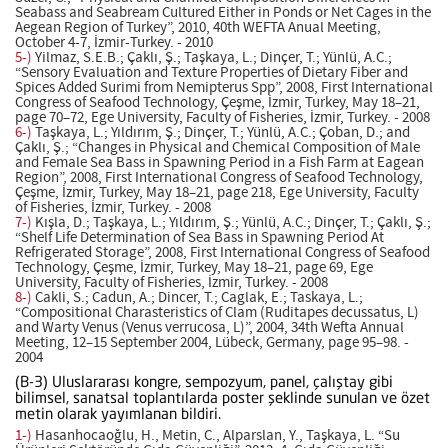
Seabass and Seabream Cultured Either in Ponds or Net Cages in the
Aegean Region of Turkey”, 2010, 40th WEFTA Anual Meeting,
October 4-7, İzmir-Turkey. - 2010
5-)
Yilmaz, S.E.B.; Çaklı, Ş.; Taşkaya, L.; Dinçer, T.; Yünlü, A.C.;
“Sensory Evaluation and Texture Properties of Dietary Fiber and
Spices Added Surimi from Nemipterus Spp”, 2008, First International
Congress of Seafood Technology, Çeşme, İzmir, Turkey, May 18–21,
page 70–72, Ege University, Faculty of Fisheries, İzmir, Turkey. - 2008
6-)
Taşkaya, L.; Yıldırım, Ş.; Dinçer, T.; Yünlü, A.C.; Çoban, D.; and
Çaklı, Ş.; “Changes in Physical and Chemical Composition of Male
and Female Sea Bass in Spawning Period in a Fish Farm at Eagean
Region”, 2008, First International Congress of Seafood Technology,
Çeşme, İzmir, Turkey, May 18–21, page 218, Ege University, Faculty
of Fisheries, İzmir, Turkey. - 2008
7-)
Kışla, D.; Taşkaya, L.; Yıldırım, Ş.; Yünlü, A.C.; Dinçer, T.; Çaklı, Ş.;
“Shelf Life Determination of Sea Bass in Spawning Period At
Refrigerated Storage”, 2008, First International Congress of Seafood
Technology, Çeşme, İzmir, Turkey, May 18–21, page 69, Ege
University, Faculty of Fisheries, İzmir, Turkey. - 2008
8-)
Cakli, S.; Cadun, A.; Dincer, T.; Caglak, E.; Taskaya, L.;
“Compositional Charasteristics of Clam (Ruditapes decussatus, L)
and Warty Venus (Venus verrucosa, L)”, 2004, 34th Wefta Annual
Meeting, 12–15 September 2004, Lübeck, Germany, page 95–98. -
2004
(B-3) Uluslararası kongre, sempozyum, panel, çalıştay gibi
bilimsel, sanatsal toplantılarda poster şeklinde sunulan ve özet
metin olarak yayımlanan bildiri.
1-)
Hasanhocaoğlu, H., Metin, C., Alparslan, Y., Taşkaya, L. “Su