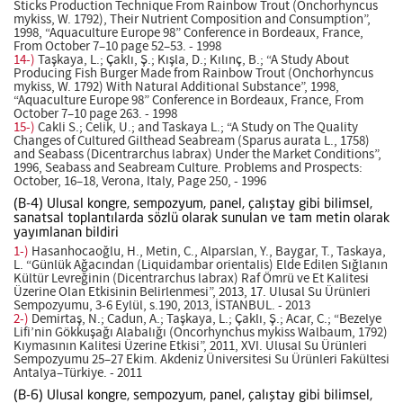
Sticks Production Technique From Rainbow Trout (Onchorhyncus
mykiss, W. 1792), Their Nutrient Composition and Consumption”,
1998, “Aquaculture Europe 98” Conference in Bordeaux, France,
From October 7–10 page 52–53. - 1998
14-)
Taşkaya, L.; Çaklı, Ş.; Kışla, D.; Kılınç, B.; “A Study About
Producing Fish Burger Made from Rainbow Trout (Onchorhyncus
mykiss, W. 1792) With Natural Additional Substance”, 1998,
“Aquaculture Europe 98” Conference in Bordeaux, France, From
October 7–10 page 263. - 1998
15-)
Cakli S.; Celik, U.; and Taskaya L.; “A Study on The Quality
Changes of Cultured Gilthead Seabream (Sparus aurata L., 1758)
and Seabass (Dicentrarchus labrax) Under the Market Conditions”,
1996, Seabass and Seabream Culture. Problems and Prospects:
October, 16–18, Verona, Italy, Page 250, - 1996
(B-4) Ulusal kongre, sempozyum, panel, çalıştay gibi bilimsel,
sanatsal toplantılarda sözlü olarak sunulan ve tam metin olarak
yayımlanan bildiri
1-)
Hasanhocaoğlu, H., Metin, C., Alparslan, Y., Baygar, T., Taskaya,
L. “Günlük Ağacından (Liquidambar orientalis) Elde Edilen Sığlanın
Kültür Levreğinin (Dicentrarchus labrax) Raf Ömrü ve Et Kalitesi
Üzerine Olan Etkisinin Belirlenmesi”, 2013, 17. Ulusal Su Ürünleri
Sempozyumu, 3-6 Eylül, s.190, 2013, İSTANBUL. - 2013
2-)
Demirtaş, N.; Cadun, A.; Taşkaya, L.; Çaklı, Ş.; Acar, C.; “Bezelye
Lifi’nin Gökkuşağı Alabalığı (Oncorhynchus mykiss Walbaum, 1792)
Kıymasının Kalitesi Üzerine Etkisi”, 2011, XVI. Ulusal Su Ürünleri
Sempozyumu 25–27 Ekim. Akdeniz Üniversitesi Su Ürünleri Fakültesi
Antalya–Türkiye. - 2011
(B-6) Ulusal kongre, sempozyum, panel, çalıştay gibi bilimsel,