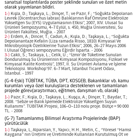
sanatsal toplantılarda poster şeklinde sunulan ve özet metin
olarak yayımlanan bildiri.
1-)
Kışla, D.; Taşkaya, L.; Dinçer, T.; ve Pazır, F.; “Soğukta Depolanan
Levrek (Dicentrarchus labrax) Balıklarının Raf Ömrüne Elektrolize
Yükseltgen Su (EYS) Uygulamasının Etkisi”, 2007, XIV. Ulusal Su
Ürünleri Sempozyumu, 4–7 Eylül, s. 450, Muğla Üniversitesi, Su
Ürünleri Fakültesi, Muğla. - 2007
2-)
Erdem, A.; Dincer, T.; Cadun, A.; Kışla, D.; Taşkaya, L.; “Soğukta
Depolanantaze Kefalin (Liza ramada Risso, 1810) Kimyasal Ve
Mikrobiyolojik Özelliklerine Tuzun Etkisi”, 2006, 26–27 Mayıs 2006
I.Ulusal Öğrenci sempozyumu Eğirdir İsparta. - 2006
3-)
Cakli, S.; Taskaya, L.; Celik, U.; “İzmir’de Tüketime Sunulan
Dondurulmuş Su Ürünlerinin Kimyasal Kompozisyonu, Fiziksel ve
Kimyasal Kalite Kontrolü”, 1997, II. Su Ürünleri Avlama ve İşleme
Teknolojisi. Workshop’97. 6–7 Mart, İstanbul Ticaret Odası,
İstanbul. - 1997
(G-4-Eski) TÜBİTAK, TÜBA, DPT, KOSGEB, Bakanlıklar vb. kamu
kurumları veya özel kuruluşlarca desteklenen ve tamamlanan
projede görev(araştırmacı, eğitmen, danışman vb, olarak)
1-)
Pazır, F.; Kışla, D.; Taşkaya, L.; Kuşçu, A.; Dinçer, T.; Baydar, T.;
2008. “Sebze ve Balık İşlemede Elektrolize Yükseltgen Suyun
Kullanımı”. TÜBİTAK Projesi, 106–O–110 nolu proje. Bütçe = 90 000
TL. - 2008
(G-7) Tamamlanmış Bilimsel Araştırma Projelerinde (BAP)
yürütücülük
1-)
Taşkaya, L, Alparslan, Y., Yapıcı, H.H., Metin, C., “Yöresel “Hamsi
Kaygana” nın Üretimi ve Üretiminde Kullanılan Kurutulmuş Ot ve