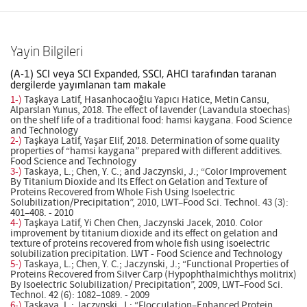
Yayin Bilgileri
(A-1) SCI veya SCI Expanded, SSCI, AHCI tarafından taranan
dergilerde yayımlanan tam makale
1-)
Taşkaya Latif, Hasanhocaoğlu Yapıcı Hatice, Metin Cansu,
Alparslan Yunus, 2018. The effect of lavender (Lavandula stoechas)
on the shelf life of a traditional food: hamsi kaygana. Food Science
and Technology
2-)
Taşkaya Latif, Yaşar Elif, 2018. Determination of some quality
properties of “hamsi kaygana” prepared with different additives.
Food Science and Technology
3-)
Taskaya, L.; Chen, Y. C.; and Jaczynski, J.; “Color Improvement
By Titanium Dioxide and Its Effect on Gelation and Texture of
Proteins Recovered from Whole Fish Using Isoelectric
Solubilization/Precipitation”, 2010, LWT–Food Sci. Technol. 43 (3):
401–408. - 2010
4-)
Taşkaya Latif, Yi Chen Chen, Jaczynski Jacek, 2010. Color
improvement by titanium dioxide and its effect on gelation and
texture of proteins recovered from whole fish using isoelectric
solubilization precipitation. LWT - Food Science and Technology
5-)
Taskaya, L.; Chen, Y. C.; Jaczynski, J.; “Functional Properties of
Proteins Recovered from Silver Carp (Hypophthalmichthys molitrix)
By Isoelectric Solubilization/ Precipitation”, 2009, LWT–Food Sci.
Technol. 42 (6): 1082–1089. - 2009
6-)
Taskaya, L.; Jaczynski, J.; “Flocculation–Enhanced Protein