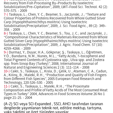
Recovery from Fish Processing By–Products By Isoelectric
Solubilization/Pre–Cipitation”, 2009, LWT–Food Sci. Technol. 42 (2):
570–575. - 2009
7-)
Taskaya, L.; Chen, Y. C.; Beamer, S.; Jaczynski, J.; “Texture and
Colour Properties of Proteins Recovered from Whole Gutted Silver
Carp (Hypophthalmichthys molitrix) Using Isoelectric
Solubilisation/Precipitation”, 2009, J. Sci. Food Agric., 89 (2): 349–
358. - 2009
8-)
Taskaya, L.; Chen, Y. C.; Beamer, S.; Tou, J, C.; and Jaczynski, J.;
“Compositional Characteristics of Materials Recovered from Whole
Gutted Silver Carp (Hypophthalmichthys molitrix) Using Isoelectric
Solubilization/Precipitation”, 2009, J. Agric. Food Chem. 57 (10):
4259–4266. - 2009
9-)
Durmaz, Y.; Duyar, H.A.; Gökpınar, Ş.; Taskaya, L.; Öğretmen,
Y.Ö.; Bandarra, N.M.; Nunes, M.L.; “Fatty Acids, ?–tocopherol and
Total Pigment Contents of Cystoseira spp., Ulva spp. and Zostera
spp. from Sinop Bay (Turkey)”, 2008, International Journal of
Natural and Engineering Sciences 2 (3): 111–114. - 2008
10-)
Cakli, S.; Taskaya, L.; Kisla, D.; Çelik, U.; Ataman, C. A.; Cadun,
A.; Kilinç, B.; Maleki, R.H.; “Production and Quality of Fish Fingers
from Different Fish Species”, 2005 European Food Research and
Technology, 220:526–530. - 2005
11-)
Cakli, S.; Taskaya, L.; Maleki, R.H.; “The Proximate
Composition and Profile of Fatty Acids of The Most Consumed Meat
Types in Turkey” 2004, Advances in Food Sciences Volume 26 No 1
page 21–25. - 2004
(A-2) SCI veya SCI-Expanded , SSCI, AHCI tarafından taranan
dergilerde yayımlanan teknik not, editöre mektup, tartışma,
vaka takdimi ve özet türünden yayınlar