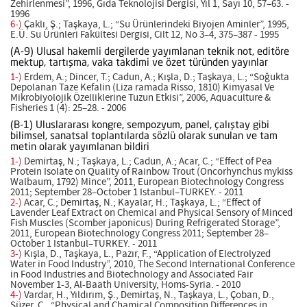
Zehirlenmesi”, 1996, Gıda Teknolojisi Dergisi, Yıl 1, Sayı 10, 57–63. -
1996
6-)
Çaklı, Ş.; Taşkaya, L.; “Su Ürünlerindeki Biyojen Aminler”, 1995,
E.Ü. Su Ürünleri Fakültesi Dergisi, Cilt 12, No 3–4, 375–387 - 1995
(A-9) Ulusal hakemli dergilerde yayımlanan teknik not, editöre
mektup, tartışma, vaka takdimi ve özet türünden yayınlar
1-)
Erdem, A.; Dincer, T.; Cadun, A.; Kışla, D.; Taşkaya, L.; “Soğukta
Depolanan Taze Kefalin (Liza ramada Risso, 1810) Kimyasal Ve
Mikrobiyolojik Özelliklerine Tuzun Etkisi”, 2006, Aquaculture &
Fisheries 1 (4): 25–28. - 2006
(B-1) Uluslararası kongre, sempozyum, panel, çalıştay gibi
bilimsel, sanatsal toplantılarda sözlü olarak sunulan ve tam
metin olarak yayımlanan bildiri
1-)
Demirtaş, N.; Taşkaya, L.; Cadun, A.; Acar, C.; “Effect of Pea
Protein Isolate on Quality of Rainbow Trout (Oncorhynchus mykiss
Walbaum, 1792) Mince”, 2011, European Biotechnology Congress
2011; September 28–October 1 Istanbul–TURKEY. - 2011
2-)
Acar, C.; Demirtaş, N.; Kayalar, H.; Taşkaya, L.; “Effect of
Lavender Leaf Extract on Chemical and Physical Sensory of Minced
Fish Muscles (Scomber japonicus) During Refrigerated Storage”,
2011, European Biotechnology Congress 2011; September 28–
October 1 Istanbul–TURKEY. - 2011
3-)
Kışla, D., Taşkaya, L., Pazır, F., “Application of Electrolyzed
Water in Food Industry”, 2010, The Second International Conference
in Food Industries and Biotechnology and Associated Fair
November 1-3, Al-Baath University, Homs-Syria. - 2010
4-)
Vardar, H., Yıldırım, Ş., Demirtaş, N., Taşkaya, L., Çoban, D.,
Süzer, C., “Physical and Chamical Composition Differences in