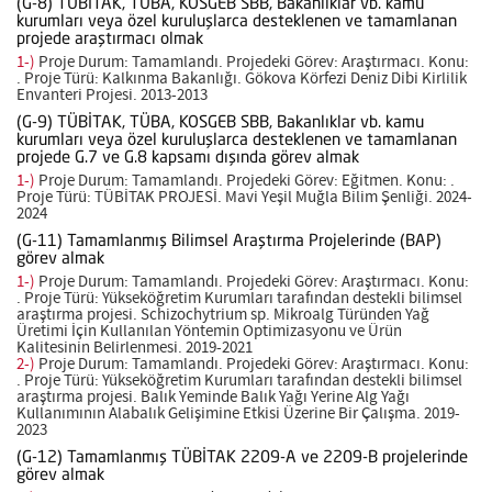
(G-8) TÜBİTAK, TÜBA, KOSGEB SBB, Bakanlıklar vb. kamu
kurumları veya özel kuruluşlarca desteklenen ve tamamlanan
projede araştırmacı olmak
1-)
Proje Durum: Tamamlandı. Projedeki Görev: Araştırmacı. Konu:
. Proje Türü: Kalkınma Bakanlığı. Gökova Körfezi Deniz Dibi Kirlilik
Envanteri Projesi. 2013-2013
(G-9) TÜBİTAK, TÜBA, KOSGEB SBB, Bakanlıklar vb. kamu
kurumları veya özel kuruluşlarca desteklenen ve tamamlanan
projede G.7 ve G.8 kapsamı dışında görev almak
1-)
Proje Durum: Tamamlandı. Projedeki Görev: Eğitmen. Konu: .
Proje Türü: TÜBİTAK PROJESİ. Mavi Yeşil Muğla Bilim Şenliği. 2024-
2024
(G-11) Tamamlanmış Bilimsel Araştırma Projelerinde (BAP)
görev almak
1-)
Proje Durum: Tamamlandı. Projedeki Görev: Araştırmacı. Konu:
. Proje Türü: Yükseköğretim Kurumları tarafından destekli bilimsel
araştırma projesi. Schizochytrium sp. Mikroalg Türünden Yağ
Üretimi İçin Kullanılan Yöntemin Optimizasyonu ve Ürün
Kalitesinin Belirlenmesi. 2019-2021
2-)
Proje Durum: Tamamlandı. Projedeki Görev: Araştırmacı. Konu:
. Proje Türü: Yükseköğretim Kurumları tarafından destekli bilimsel
araştırma projesi. Balık Yeminde Balık Yağı Yerine Alg Yağı
Kullanımının Alabalık Gelişimine Etkisi Üzerine Bir Çalışma. 2019-
2023
(G-12) Tamamlanmış TÜBİTAK 2209-A ve 2209-B projelerinde
görev almak