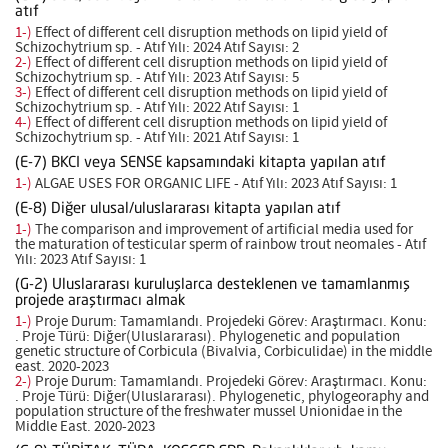
atıf
1-)
Effect of different cell disruption methods on lipid yield of
Schizochytrium sp. - Atıf Yılı: 2024 Atıf Sayısı: 2
2-)
Effect of different cell disruption methods on lipid yield of
Schizochytrium sp. - Atıf Yılı: 2023 Atıf Sayısı: 5
3-)
Effect of different cell disruption methods on lipid yield of
Schizochytrium sp. - Atıf Yılı: 2022 Atıf Sayısı: 1
4-)
Effect of different cell disruption methods on lipid yield of
Schizochytrium sp. - Atıf Yılı: 2021 Atıf Sayısı: 1
(E-7) BKCI veya SENSE kapsamındaki kitapta yapılan atıf
1-)
ALGAE USES FOR ORGANIC LIFE - Atıf Yılı: 2023 Atıf Sayısı: 1
(E-8) Diğer ulusal/uluslararası kitapta yapılan atıf
1-)
The comparison and improvement of artificial media used for
the maturation of testicular sperm of rainbow trout neomales - Atıf
Yılı: 2023 Atıf Sayısı: 1
(G-2) Uluslararası kuruluşlarca desteklenen ve tamamlanmış
projede araştırmacı almak
1-)
Proje Durum: Tamamlandı. Projedeki Görev: Araştırmacı. Konu:
. Proje Türü: Diğer(Uluslararası). Phylogenetic and population
genetic structure of Corbicula (Bivalvia, Corbiculidae) in the middle
east. 2020-2023
2-)
Proje Durum: Tamamlandı. Projedeki Görev: Araştırmacı. Konu:
. Proje Türü: Diğer(Uluslararası). Phylogenetic, phylogeoraphy and
population structure of the freshwater mussel Unionidae in the
Middle East. 2020-2023