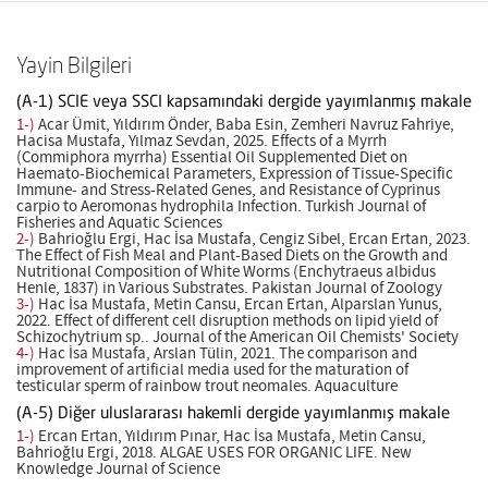
Yayin Bilgileri
(A-1) SCIE veya SSCI kapsamındaki dergide yayımlanmış makale
1-)
Acar Ümit, Yıldırım Önder, Baba Esin, Zemheri Navruz Fahriye,
Hacisa Mustafa, Yılmaz Sevdan, 2025. Effects of a Myrrh
(Commiphora myrrha) Essential Oil Supplemented Diet on
Haemato-Biochemical Parameters, Expression of Tissue-Specific
Immune- and Stress-Related Genes, and Resistance of Cyprinus
carpio to Aeromonas hydrophila Infection. Turkish Journal of
Fisheries and Aquatic Sciences
2-)
Bahrioğlu Ergi, Hac İsa Mustafa, Cengiz Sibel, Ercan Ertan, 2023.
The Effect of Fish Meal and Plant-Based Diets on the Growth and
Nutritional Composition of White Worms (Enchytraeus albidus
Henle, 1837) in Various Substrates. Pakistan Journal of Zoology
3-)
Hac İsa Mustafa, Metin Cansu, Ercan Ertan, Alparslan Yunus,
2022. Effect of different cell disruption methods on lipid yield of
Schizochytrium sp.. Journal of the American Oil Chemists' Society
4-)
Hac İsa Mustafa, Arslan Tülin, 2021. The comparison and
improvement of artificial media used for the maturation of
testicular sperm of rainbow trout neomales. Aquaculture
(A-5) Diğer uluslararası hakemli dergide yayımlanmış makale
1-)
Ercan Ertan, Yıldırım Pınar, Hac İsa Mustafa, Metin Cansu,
Bahrioğlu Ergi, 2018. ALGAE USES FOR ORGANIC LIFE. New
Knowledge Journal of Science