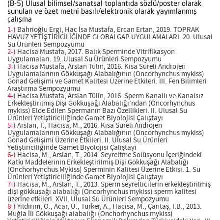
(B-5) Ulusal bilimsel/sanatsal toplantıda sözlü/poster olarak
sunulan ve özet metni basılı/elektronik olarak yayımlanmış
çalışma
1-)
Bahrioğlu Ergi, Hac İsa Mustafa, Ercan Ertan, 2019. TOPRAK
HAVUZ YETİŞTİRİCİLİĞİNDE GLOBALGAP UYGULAMALARI. 20. Ulusal
Su Ürünleri Sempozyumu
2-)
Hacisa Mustafa, 2017. Balık Sperminde Vitrifikasyon
Uygulamaları. 19. Ulusal Su Ürünleri Sempozyumu
3-)
Hacisa Mustafa, Arslan Tülin, 2016. Kısa Süreli Androjen
Uygulamalarının Gökkuşağı Alabalığının (Oncorhynchus mykiss)
Gonad Gelişimi ve Gamet Kalitesi Üzerine Etkileri. III. Fen Bilimleri
Araştırma Sempozyumu
4-)
Hacisa Mustafa, Arslan Tülin, 2016. Sperm Kanallı ve Kanalsız
Erkekleştirilmiş Dişi Gökkuşağı Alabalığı’ndan (Oncorhynchus
mykiss) Elde Edilen Spermanın Bazı Özellikleri. II. Ulusal Su
Ürünleri Yetiştiriciliğinde Gamet Biyolojisi Çalıştayı
5-)
Arslan, T., Hacisa, M., 2016. Kısa Süreli Androjen
Uygulamalarının Gökkuşağı Alabalığının (Oncorhynchus mykiss)
Gonad Gelişimi Üzerine Etkileri. II. Ulusal Su Ürünleri
Yetiştiriciliğinde Gamet Biyolojisi Çalıştayı
6-)
Hacisa, M., Arslan, T., 2014. Seyreltme Solüsyonu İçeriğindeki
Katkı Maddelerinin Erkekleştirilmiş Dişi Gökkuşağı Alabalığı
(Onchorhynchus Mykiss) Sperminin Kalitesi Üzerine Etkisi. 1. Su
Ürünleri Yetiştiriciliğinde Gamet Biyolojisi Çalıştayı
7-)
Hacisa, M., Arslan, T., 2013. Sperm seyrelticilerin erkekleştirilmiş
dişi gökkuşağı alabalığı (Oncorhynchus mykiss) sperm kalitesi
üzerine etkileri. XVII. Ulusal Su Ürünleri Sempozyumu
8-)
Yıldırım, Ö., Acar, Ü., Türker, A., Hacisa, M., Çantaş, İ.B., 2013.
Muğla İli Gökkuşağı alabalığı (Onchorhynchus mykiss)