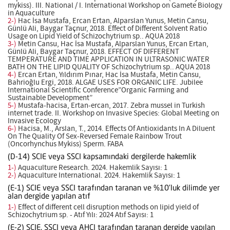
mykiss). III. National / I. International Workshop on Gamete Biology
in Aquaculture
2-)
Hac İsa Mustafa, Ercan Ertan, Alparslan Yunus, Metin Cansu,
Günlü Ali, Baygar Taçnur, 2018. Effect of Different Solvent Ratio
Usage on Lipid Yield of Schizochytrium sp.. AQUA 2018
3-)
Metin Cansu, Hac İsa Mustafa, Alparslan Yunus, Ercan Ertan,
Günlü Ali, Baygar Taçnur, 2018. EFFECT OF DIFFERENT
TEMPERATURE AND TIME APPLICATION IN ULTRASONIC WATER
BATH ON THE LIPID QUALITY OF Schizochytrium sp.. AQUA 2018
4-)
Ercan Ertan, Yıldırım Pınar, Hac İsa Mustafa, Metin Cansu,
Bahrioğlu Ergi, 2018. ALGAE USES FOR ORGANIC LIFE. Jubilee
International Scientific Conference”Organic Farming and
Sustainable Development”
5-)
Mustafa-hacisa, Ertan-ercan, 2017. Zebra mussel in Turkish
internet trade. II. Workshop on Invasive Species: Global Meeting on
Invasive Ecology
6-)
Hacisa, M., Arslan, T., 2014. Effects Of Antioxidants In A Diluent
On The Quality Of Sex-Reversed Female Rainbow Trout
(Oncorhynchus Mykiss) Sperm. FABA
(D-14) SCIE veya SSCI kapsamındaki dergilerde hakemlik
1-)
Aquaculture Research. 2024. Hakemlik Sayısı: 1
2-)
Aquaculture International. 2024. Hakemlik Sayısı: 1
(E-1) SCIE veya SSCI tarafından taranan ve %10’luk dilimde yer
alan dergide yapılan atıf
1-)
Effect of different cell disruption methods on lipid yield of
Schizochytrium sp. - Atıf Yılı: 2024 Atıf Sayısı: 1
(E-2) SCIE, SSCI veya AHCI tarafından taranan dergide yapılan