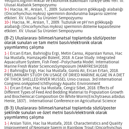
Yetiştiriciliğinin Miktar ve Ekonomik Bakımdan Türkiye'deki Yeri. III.
Ulusal Alabalık Sempozyumu
9-)
Hacisa, M., Arslan, T., 2009. Sulandırıcıların gökkuşağı alabalığı
(Oncorhynchus mykiss) sperminin dondurulma başarısı üzerine
etkileri. XV. Ulusal Su Ürünleri Sempozyumu
10-)
Hacisa, M., Arslan, T., 2009. Tuzluluk ve pH’nın gökkuşağı
alabalığı (Oncorhynchus mykiss) sperminin dölleme kapasitesine
etkileri. XV. Ulusal Su Ürünleri Sempozyumu
(B-2) Uluslararası bilimsel/sanatsal toplantıda sözlü/poster
olarak sunulan ve tam metni basılı/elektronik olarak
yayımlanmış çalışma
1-)
Ercan Ertan, Bahrioğlu Ergi, Metin Cansu, Alparslan Yunus, Hac
İsa Mustafa, Hamzaçebi Bülent, 2018. A Case Study: Integrated
Aquaculture System, Fish Feed –Polychaeta Model. International
Marine Fresh Water SciencesSymposium (MARFRESH2018)
2-)
Bahrioğlu Ergi, Hac İsa Mustafa, Günlü Ali, Ercan Ertan, 2018.
PRELIMINARY STUDY ON USAGE OF DRIED MARINE ALGAE IN A DIET
OF THICK SHELLED RIVER MUSSEL Unio crassus. 3rd International
Congress onApplied Ichthyology Aquatic Environment
3-)
Ercan Ertan, Hac İsa Mustafa, Cengiz Sibel, 2018. Effects of
Different Types of Feed And Bedding Material to Population Growth
and Biochemical Composition On White Worm(Enchytraeus albidus
Henle, 1837).. International Conference on Agricultural Science
(B-3) Uluslararası bilimsel/sanatsal toplantıda sözlü/poster
şeklinde sunulan ve özet metni basılı/elektronik olarak
yayımlanmış çalışma
1-)
Arslan Tülin, Hac İsa Mustafa, 2018. Characteristics and Quality
Improvement of Neomale Sperm in Rainbow Trout (Oncorhynchus