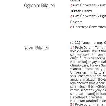
Lisans
Öğrenim Bilgileri
Gazi Üniversitesi - Gaz
Yüksek Lisans
Gazi Üniversitesi - Eğit
Doktora
Hacettepe Üniversitesi 
(G-11) Tamamlanmış Bi
Yayin Bilgileri
1-)
Proje Durum: Tamamlan
koleksiyonunu 08 Hazira
sergileyecektir.Üniversi
oluşturulmuş bir seçkiy
Burhan Doğançay’ın daha
olmak üzere, Türkiye San
“sanatçı- hocaların” ya
Üniversitesi’nin kültüre
sergilenen yapıtlarımızı
amaçlanmaktadır. Böyles
için önem taşımaktadır. 
şehrin önemli bir kültür
izleyicisi potansiyeliy
sanatsal dinamiğini kamu
Hacettepe Üniversitesi T
Kurumları tarafından des
2-)
Proje Durum: Tamamla