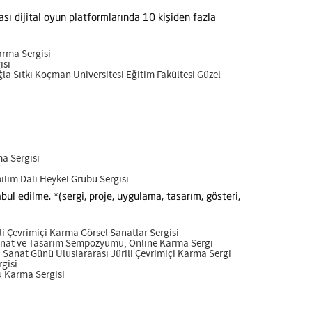
rası dijital oyun platformlarında 10 kişiden fazla
arma Sergisi
isi
la Sıtkı Koçman Üniversitesi Eğitim Fakültesi Güzel
ma Sergisi
bilim Dalı Heykel Grubu Sergisi
bul edilme. *(sergi, proje, uygulama, tasarım, gösteri,
ili Çevrimiçi Karma Görsel Sanatlar Sergisi
anat ve Tasarım Sempozyumu, Online Karma Sergi
 Sanat Günü Uluslararası Jürili Çevrimiçi Karma Sergi
gisi
u Karma Sergisi