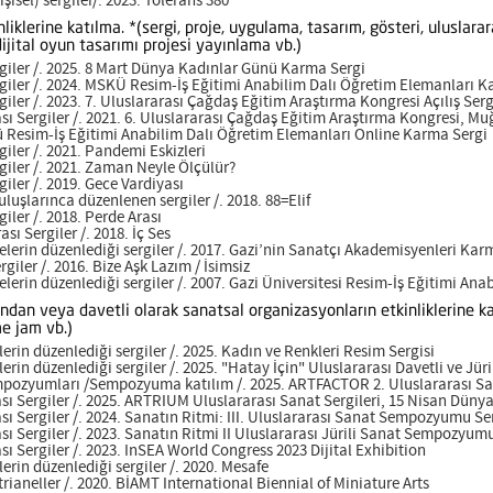
isel) sergiler/. 2023. Tolerans 380
liklerine katılma. *(sergi, proje, uygulama, tasarım, gösteri, uluslara
ijital oyun tasarımı projesi yayınlama vb.)
ler /. 2025. 8 Mart Dünya Kadınlar Günü Karma Sergi
ler /. 2024. MSKÜ Resim-İş Eğitimi Anabilim Dalı Öğretim Elemanları K
er /. 2023. 7. Uluslararası Çağdaş Eğitim Araştırma Kongresi Açılış Serg
 Sergiler /. 2021. 6. Uluslararası Çağdaş Eğitim Araştırma Kongresi, Muğ
 Resim-İş Eğitimi Anabilim Dalı Öğretim Elemanları Online Karma Sergi
ler /. 2021. Pandemi Eskizleri
ler /. 2021. Zaman Neyle Ölçülür?
ler /. 2019. Gece Vardiyası
şlarınca düzenlenen sergiler /. 2018. 88=Elif
ler /. 2018. Perde Arası
ı Sergiler /. 2018. İç Ses
erin düzenlediği sergiler /. 2017. Gazi’nin Sanatçı Akademisyenleri Kar
ler /. 2016. Bize Aşk Lazım / İsimsiz
erin düzenlediği sergiler /. 2007. Gazi Üniversitesi Resim-İş Eğitimi Ana
fından veya davetli olarak sanatsal organizasyonların etkinliklerine ka
me jam vb.)
rin düzenlediği sergiler /. 2025. Kadın ve Renkleri Resim Sergisi
in düzenlediği sergiler /. 2025. "Hatay İçin" Uluslararası Davetli ve Jür
ozyumları /Sempozyuma katılım /. 2025. ARTFACTOR 2. Uluslararası S
 Sergiler /. 2025. ARTRIUM Uluslararası Sanat Sergileri, 15 Nisan Dünya
 Sergiler /. 2024. Sanatın Ritmi: III. Uluslararası Sanat Sempozyumu Ser
 Sergiler /. 2023. Sanatın Ritmi II Uluslararası Jürili Sanat Sempozyum
 Sergiler /. 2023. InSEA World Congress 2023 Dijital Exhibition
rin düzenlediği sergiler /. 2020. Mesafe
rianeller /. 2020. BİAMT International Biennial of Miniature Arts