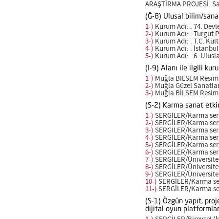
ARAŞTIRMA PROJESİ. Sana
(Ğ-8) Ulusal bilim/sana
1-)
Kurum Adı: . 74. Devl
2-)
Kurum Adı: . Turgut P
3-)
Kurum Adı: . T.C. Kü
4-)
Kurum Adı: . İstanbul
5-)
Kurum Adı: . 6. Ulusl
(I-9) Alanı ile ilgili 
1-)
Muğla BİLSEM Resim B
2-)
Muğla Güzel Sanatlar 
3-)
Muğla BİLSEM Resim B
(S-2) Karma sanat etkin
1-)
SERGİLER/Karma sergi
2-)
SERGİLER/Karma sergi
3-)
SERGİLER/Karma sergi
4-)
SERGİLER/Karma sergi
5-)
SERGİLER/Karma sergi
6-)
SERGİLER/Karma sergi
7-)
SERGİLER/Üniversitele
8-)
SERGİLER/Üniversitele
9-)
SERGİLER/Üniversitele
10-)
SERGİLER/Karma serg
11-)
SERGİLER/Karma serg
(S-1) Özgün yapıt, proj
dijital oyun platformla