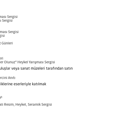
ması Sergisi
ı Sergisi
ması Sergisi
gisi
t Günleri
eri
er Olunuz" Heykel Yarışması Sergisi
uruluşlar veya sanat müzeleri tarafından satın
cini Anıtı
iklerine eserleriyle katılmak
yı
li Resim, Heykel, Seramik Sergisi