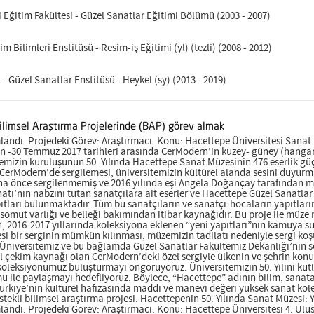
i Eğitim Fakültesi - Güzel Sanatlar Eğitimi Bölümü (2003 - 2007)
im Bilimleri Enstitüsü - Resim-iş Eğitimi (yl) (tezli) (2008 - 2012)
- Güzel Sanatlar Enstitüsü - Heykel (sy) (2013 - 2019)
limsel Araştırma Projelerinde (BAP) görev almak
dı. Projedeki Görev: Araştırmacı. Konu: Hacettepe Üniversitesi Sanat Mü
n -30 Temmuz 2017 tarihleri arasında CerModern’in kuzey- güney (hanga
temizin kuruluşunun 50. Yılında Hacettepe Sanat Müzesinin 476 eserlik güç
i CerModern’de sergilemesi, üniversitemizin kültürel alanda sesini duyu
 önce sergilenmemiş ve 2016 yılında eşi Angela Doğançay tarafından mü
atı’nın nabzını tutan sanatçılara ait eserler ve Hacettepe Güzel Sanatla
pıtları bulunmaktadır. Tüm bu sanatçıların ve sanatçı-hocaların yapıtla
l somut varlığı ve belleği bakımından itibar kaynağıdır. Bu proje ile m
n, 2016-2017 yıllarında koleksiyona eklenen “yeni yapıtları”nın kamuya s
i bir serginin mümkün kılınması, müzemizin tadilatı nedeniyle sergi koş
Üniversitemiz ve bu bağlamda Güzel Sanatlar Fakültemiz Dekanlığı’nın se
el çekim kaynağı olan CerModern’deki özel sergiyle ülkenin ve şehrin konum
le koleksiyonumuz buluşturmayı öngörüyoruz. Üniversitemizin 50. Yılını
 ile paylaşmayı hedefliyoruz. Böylece, “Hacettepe” adının bilim, sanata
ürkiye’nin kültürel hafızasında maddi ve manevi değeri yüksek sanat kole
tekli bilimsel araştırma projesi. Hacettepenin 50. Yılında Sanat Müzesi: 
ndı. Projedeki Görev: Araştırmacı. Konu: Hacettepe Üniversitesi 4. Ulu