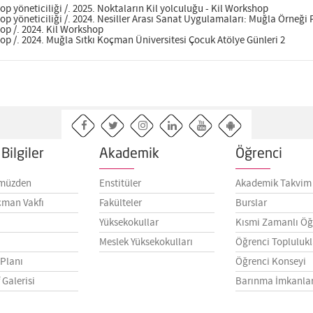
öneticiliği /. 2025. Noktaların Kil yolculuğu - Kil Workshop
öneticiliği /. 2024. Nesiller Arası Sanat Uygulamaları: Muğla Örneği P
/. 2024. Kil Workshop
. 2024. Muğla Sıtkı Koçman Üniversitesi Çocuk Atölye Günleri 2
Bilgiler
Akademik
Öğrenci
müzden
Enstitüler
Akademik Takvim
çman Vakfı
Fakülteler
Burslar
Yüksekokullar
Kısmi Zamanlı Öğ
Meslek Yüksekokulları
Öğrenci Toplulukl
 Planı
Öğrenci Konseyi
 Galerisi
Barınma İmkanlar