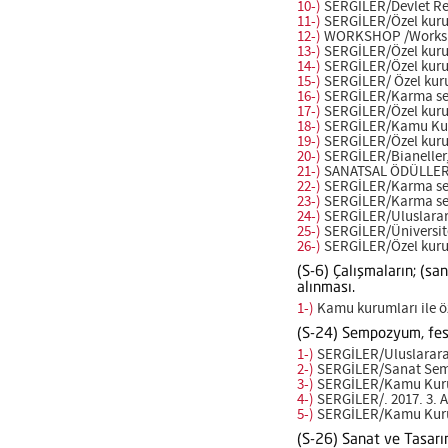
10-)
SERGİLER/Devlet Resi
11-)
SERGİLER/Özel kurulu
12-)
WORKSHOP /Workshop
13-)
SERGİLER/Özel kurulu
14-)
SERGİLER/Özel kurulu
15-)
SERGİLER/ Özel kurul
16-)
SERGİLER/Karma sergi
17-)
SERGİLER/Özel kurulu
18-)
SERGİLER/Kamu Kurul
19-)
SERGİLER/Özel kurulu
20-)
SERGİLER/Bianeller, t
21-)
SANATSAL ÖDÜLLER /Ul
22-)
SERGİLER/Karma serg
23-)
SERGİLER/Karma sergi
24-)
SERGİLER/Uluslararas
25-)
SERGİLER/Üniversitel
26-)
SERGİLER/Özel kurul
(S-6) Çalışmaların; (sa
alınması.
1-)
Kamu kurumları ile öz
(S-24) Sempozyum, festi
1-)
SERGİLER/Uluslararası 
2-)
SERGİLER/Sanat Semp
3-)
SERGİLER/Kamu Kuruluş
4-)
SERGİLER/. 2017. 3. A
5-)
SERGİLER/Kamu Kuruluş
(S-26) Sanat ve Tasarım