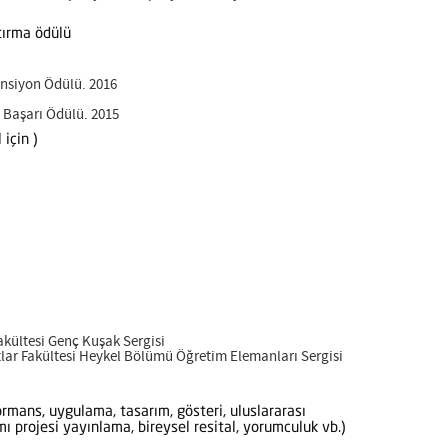
ştırma ödülü
ansiyon Ödülü. 2016
ı Başarı Ödülü. 2015
 için )
akültesi Genç Kuşak Sergisi
tlar Fakültesi Heykel Bölümü Öğretim Elemanları Sergisi
formans, uygulama, tasarım, gösteri, uluslararası
ı projesi yayınlama, bireysel resital, yorumculuk vb.)