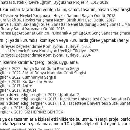
tsal (Estetik) Çevre Eğitimi Uygulama Projesi 4. 2017-2018
t kurumları tarafından verilen bilim, sanat, tasarım, başarı veya ara
et Resim ve Heykel Yarışması - Heykel Dalında Başarı Ödülü. 2018
ura Vakfı 36. Heykel Yarışması Nazmi Birlik Jüri Özel Ödülü. 2017
ltür Ve Turizm Bakanlığı Güzel Sanatlar Genel Müdürlüğü Genç Sanat-2 M
 Rotary Sanat Yarışması Ödülü. 2016
ararası EgeArt Sanat Günleri, "Dinamik Algı" EgeArt Genç Sanat Yarışmas
kurum içi yada kurumdışı komisyon veya kurullarda görev yapmak (her yıl
ireysel Değerlendirme Komisyonu. Türkiye. . 2023
Lisesi Yetenek Sınavı Komisyon Üyeliği. Türkiye. . 2022
ireysel Değerlendirme Komisyonu. Türkiye. . 2004
liklerine katılma.*(sergi, proje, uygulama,
ler /. 2022. Dünya Sanat Günü Karma Sergi
ler /. 2022. 8 Mart Dünya Kadınlar Günü Sergisi
ler /. 2022. Cumhuriyet Sergisi
ler /. 2019. Ku-Şak-Lar-Arası
ler /. 2017. Antre
ler /. 2017. Yüzyüze
rin düzenlediği sergiler /. 2017. Uğultular-2
rin düzenlediği sergiler /. 2017. Hacettepe Üniversitesi Güzel Sanatlar F
rin düzenlediği sergiler /. 2017. H.Ü. Hacettepe Üniversitesi Güzel Sana
iler /. 2015. Uğultular/
iler /. 2015. SİZ HEPİNİZ BEN TEK
e ya da tasarımlarla kişisel etkinliklerde bulunma. *(sergi, proje, per
rında özgün solo ya da maksimum 10 kişilik ekiple dijital oyun tasarım