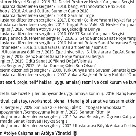
m ve Heykel Sergisi. 2019. 74. Devlet Resim ve Heykel Yarışması Sergisi
şlarca düzenlenen sergiler /. 2018. bang. Art Innovation Prix 2018
 /. 2018. Art and Culture Summer Camp 2018
şlarca düzenlenen sergiler /. 2018. Sarsılan İmge
şlarca düzenlenen sergiler /. 2017. Erdemir Çelik ve Yaşam Heykel Yarış
uşlarca düzenlenen sergiler. 2017. Turgut Pura Vakfı 36. Heykel Yarışmas
ler /. 2016. Mekan Atölye 3 / İçine Çekildiğim Dünya
şlarca düzenlenen sergiler /. 2016. O'ART Sanat Yarışması Sergisi
uşlarınca düzenlenen sergiler /. 2016. 2. Genç Güncel Sanat Proje Yarış
şlarca düzenlenen sergiler /. 2016. İstanbul Rotary Sanat Yarışması Ser
rianeller /. 2016. 1. uluslararası mail art bienali / isimsiz
uslararası ödüller /. 2015. Ege Üniversitesi 6. Uluslararsı EgeArt Sana
iler /. 2015. Genç Güncel Sanat Proje Yarışması Sergisi
ler /. 2015. Odtü Sanat 16 "İkinci Doğa"/İsimsiz
ı Sergiler /. 2012. "Acılar Dursun; Çilen Son Olsun"
erin düzenlediği sergiler /. 2009. Türk Dünyasında Savaşın Sanattaki İzl
uşlarca düzenlenen sergiler /. 2007. Ankara Başkent Rotary Kulübü "Önd
nat eseri, proje, telif hakları, uygulamalar) resmi ve özel kurum ve k
el hukuk tüzel kişileri bünyesinde uygulamaya konmuş. 2016. Barış Güver
val, çalıştay, (workshop), bienal, trienal gibi sanat ve tasarım etkinl
Sergiler /. 2025. Sınır/sız 3.0: Ekoloji ŞİMDİ - "Doğal Paradokslar"
ozyumları /Sempozyuma katılım /. 2025. Sanatın Ritmi IV
larınca düzenlenen sergiler /. 2017. Yalova Belediyesi Öğrenci Çalışta
rmada Sanat Festivali Heykel Sergisi
larınca düzenlenen sergiler /. 2007. Uluslararası Büyük Ankara Festiva
 Atölye Çalışmaları Atölye Yöneticiliği