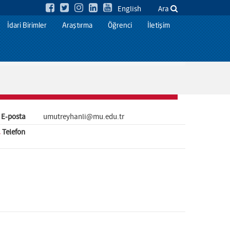
English
Ara
İdari Birimler
Araştırma
Öğrenci
İletişim
E-posta
umutreyhanli@mu.edu.tr
Telefon