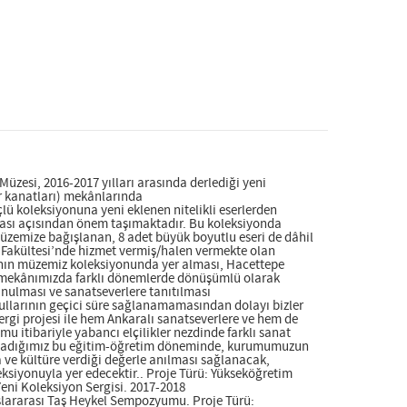
zesi, 2016-2017 yılları arasında derlediği yeni
r kanatları) mekânlarında
lü koleksiyonuna yeni eklenen nitelikli eserlerden
rması açısından önem taşımaktadır. Bu koleksiyonda
zemize bağışlanan, 8 adet büyük boyutlu eseri de dâhil
r Fakültesi’nde hizmet vermiş/halen vermekte olan
rının müzemiz koleksiyonunda yer alması, Hacettepe
üze mekânımızda farklı dönemlerde dönüşümlü olarak
unulması ve sanatseverlere tanıtılması
ullarının geçici süre sağlanamamasından dolayı bizler
rgi projesi ile hem Ankaralı sanatseverlere ve hem de
u itibariyle yabancı elçilikler nezdinde farklı sanat
 kutladığımız bu eğitim-öğretim döneminde, kurumumuzun
 ve kültüre verdiği değerle anılması sağlanacak,
ksiyonuyla yer edecektir.. Proje Türü: Yükseköğretim
Yeni Koleksiyon Sergisi. 2017-2018
slararası Taş Heykel Sempozyumu. Proje Türü: