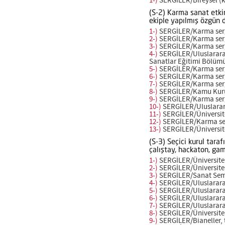
1-)
SERGİLER/Bireysel (kiş
(S-2) Karma sanat etkin
ekiple yapılmış özgün d
1-)
SERGİLER/Karma sergi
2-)
SERGİLER/Karma sergi
3-)
SERGİLER/Karma sergil
4-)
SERGİLER/Uluslararası
Sanatlar Eğitimi Bölümü
5-)
SERGİLER/Karma sergi
6-)
SERGİLER/Karma sergi
7-)
SERGİLER/Karma sergi
8-)
SERGİLER/Kamu Kurulu
9-)
SERGİLER/Karma sergi
10-)
SERGİLER/Uluslararas
11-)
SERGİLER/Üniversitel
12-)
SERGİLER/Karma sergi
13-)
SERGİLER/Üniversitel
(S-3) Seçici kurul tara
çalıştay, hackaton, ga
1-)
SERGİLER/Üniversitele
2-)
SERGİLER/Üniversiteler
3-)
SERGİLER/Sanat Semp
4-)
SERGİLER/Uluslararası
5-)
SERGİLER/Uluslararası
6-)
SERGİLER/Uluslararası
7-)
SERGİLER/Uluslararası
8-)
SERGİLER/Üniversitele
9-)
SERGİLER/Bianeller, t