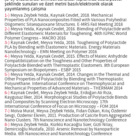
şeklinde sunulan ve özet metni basılı/elektronik olarak
yayımlanmış çalışma
1-)
Meyva Zeybek Yelda, Kaynak Cevdet, 2018. Mechanical
Properties of PLA Nanocomposites Filled with Various Polyhedral
Oligomeric Silsesquioxane Structures. E-MRS Fall Meeting 2018
2-)
Meyva Yelda, Kaynak Cevdet, 2016. Blending of Polylactide with
Different Elastomeric Materials for Toughening. 46th IUPAC World
Polymer Congress – MACRO 2016
3-)
Kaynak Cevdet, Meyva Yelda, 2016. Toughening of Polylactide
PLA by Blending with Elastomeric Materials. Energy Materials
Nanotechnology – EMN Meeting on Polymer 2016
4-)
Meyva Yelda, Kaynak Cevdet, 2015. Effects of Maleic Anhydride
Compatibilization on the Toughness and Other Properties of
Polylactide Blended with Thermoplastic Elastomers. 8th European
Symposium on Biopolymers – ESBP 2015
5-)
Meyva Yelda, Kaynak Cevdet, 2014. Changes in the Thermal and
Other Properties of Polylactide by Blending with Thermoplastic
Polyurethane. International Conference on Thermophysical and
Mechanical Properties of Advanced Materials – THERMAM 2014
6-)
Kaynak Cevdet, Meyva Zeybek Yelda, Erdoğan Ali Rıza,
Kaygusuz İlker, 2014. Morphological Studies of Polylactide Blends
and Composites by Scanning Electron Microscopy. 17th
International Conference of Focus on Microscopy – FOM 2014
7-)
Molva Murat, Meyva Zeybek Yelda, Fidan Özkan, Kılıç Özdemir
Sevgi, Özdemir Ekrem, 2011. Production of Calcite from Aggregated
Nano Clusters. 7th Nanoscience and Nanotechnology Conference
8-)
Meyva Zeybek Yelda, Kürklü Kocaoğlu Süer, Gizli Nilay,
Demircioğlu Mustafa, 2010. Arsenic Removal by Nanoparticle
Media. 6th Nanoscience and Nanotechnology Conference