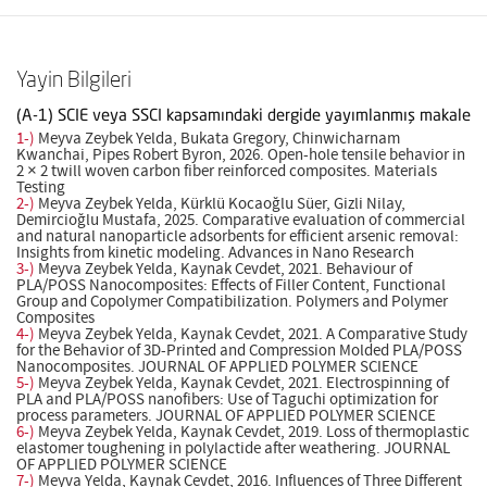
Yayin Bilgileri
(A-1) SCIE veya SSCI kapsamındaki dergide yayımlanmış makale
1-)
Meyva Zeybek Yelda, Bukata Gregory, Chinwicharnam
Kwanchai, Pipes Robert Byron, 2026. Open-hole tensile behavior in
2 × 2 twill woven carbon fiber reinforced composites. Materials
Testing
2-)
Meyva Zeybek Yelda, Kürklü Kocaoğlu Süer, Gizli Nilay,
Demircioğlu Mustafa, 2025. Comparative evaluation of commercial
and natural nanoparticle adsorbents for efficient arsenic removal:
Insights from kinetic modeling. Advances in Nano Research
3-)
Meyva Zeybek Yelda, Kaynak Cevdet, 2021. Behaviour of
PLA/POSS Nanocomposites: Effects of Filler Content, Functional
Group and Copolymer Compatibilization. Polymers and Polymer
Composites
4-)
Meyva Zeybek Yelda, Kaynak Cevdet, 2021. A Comparative Study
for the Behavior of 3D-Printed and Compression Molded PLA/POSS
Nanocomposites. JOURNAL OF APPLIED POLYMER SCIENCE
5-)
Meyva Zeybek Yelda, Kaynak Cevdet, 2021. Electrospinning of
PLA and PLA/POSS nanofibers: Use of Taguchi optimization for
process parameters. JOURNAL OF APPLIED POLYMER SCIENCE
6-)
Meyva Zeybek Yelda, Kaynak Cevdet, 2019. Loss of thermoplastic
elastomer toughening in polylactide after weathering. JOURNAL
OF APPLIED POLYMER SCIENCE
7-)
Meyva Yelda, Kaynak Cevdet, 2016. Influences of Three Different