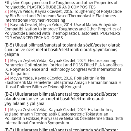
Ethylene Copolymers on the Toughness and other Properties of
Polylactide. PLASTICS RUBBER AND COMPOSITES
8-)
Meyva Yelda, Kaynak Cevdet, 2015. Toughening of Polylactide
by Bio Based and Petroleum Based Thermoplastic Elastomers.
International Polymer Processing
9-)
Kaynak Cevdet, Meyva Yelda, 2014. Use of Maleic Anhydride
Compatibilization to Improve Toughness and Other Properties of
Polylactide Blended with Thermoplastic Elastomers. POLYMERS
FOR ADVANCED TECHNOLOGIES
(B-5) Ulusal bilimsel/sanatsal toplantıda sözlü/poster olarak
sunulan ve özet metni basılı/elektronik olarak yayımlanmış
çalışma
1-)
Meyva Zeybek Yelda, Kaynak Cevdet, 2024. Electrospinning
Parameter Optimization for Neat and POSS Filled PLA Nanofibers.
IX. Polymer Science and Technology Congress with International
Participation
2-)
Meyva Yelda, Kaynak Cevdet, 2016. Polilaktitin Farklı
Elastomerik Malzemelerle Toklaştırma Amaçlı Harmanlanması. 6.
Ulusal Polimer Bilim ve Teknoloji Kongresi
(B-2) Uluslararası bilimsel/sanatsal toplantıda sözlü/poster
olarak sunulan ve tam metni basılı/elektronik olarak
yayımlanmış çalışma
1-)
Meyva Zeybek Yelda, Kaynak Cevdet, 2024. Hızlandırılmış
Yaşlandırmanın Termoplastik Elastomerlerle Toklaştırılan
Polilaktitin Fiziksel, Kimyasal ve Mekanik Özelliklerine Etkisi. 16th
International Corrosion Symposium
(B-3) Uluslararası bilimsel/sanatsal toplantıda sözlü/poster