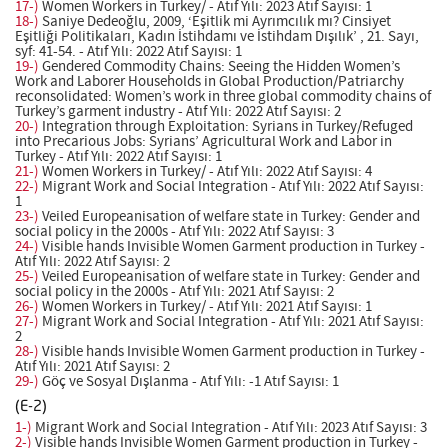
17-)
Women Workers in Turkey/ - Atıf Yılı: 2023 Atıf Sayısı: 1
18-)
Saniye Dedeoğlu, 2009, ‘Eşitlik mi Ayrımcılık mı? Cinsiyet
Eşitliği Politikaları, Kadın İstihdamı ve İstihdam Dışılık’ , 21. Sayı,
syf: 41-54. - Atıf Yılı: 2022 Atıf Sayısı: 1
19-)
Gendered Commodity Chains: Seeing the Hidden Women’s
Work and Laborer Households in Global Production/Patriarchy
reconsolidated: Women’s work in three global commodity chains of
Turkey’s garment industry - Atıf Yılı: 2022 Atıf Sayısı: 2
20-)
Integration through Exploitation: Syrians in Turkey/Refuged
into Precarious Jobs: Syrians’ Agricultural Work and Labor in
Turkey - Atıf Yılı: 2022 Atıf Sayısı: 1
21-)
Women Workers in Turkey/ - Atıf Yılı: 2022 Atıf Sayısı: 4
22-)
Migrant Work and Social Integration - Atıf Yılı: 2022 Atıf Sayısı:
1
23-)
Veiled Europeanisation of welfare state in Turkey: Gender and
social policy in the 2000s - Atıf Yılı: 2022 Atıf Sayısı: 3
24-)
Visible hands Invisible Women Garment production in Turkey -
Atıf Yılı: 2022 Atıf Sayısı: 2
25-)
Veiled Europeanisation of welfare state in Turkey: Gender and
social policy in the 2000s - Atıf Yılı: 2021 Atıf Sayısı: 2
26-)
Women Workers in Turkey/ - Atıf Yılı: 2021 Atıf Sayısı: 1
27-)
Migrant Work and Social Integration - Atıf Yılı: 2021 Atıf Sayısı:
2
28-)
Visible hands Invisible Women Garment production in Turkey -
Atıf Yılı: 2021 Atıf Sayısı: 2
29-)
Göç ve Sosyal Dışlanma - Atıf Yılı: -1 Atıf Sayısı: 1
(E-2)
1-)
Migrant Work and Social Integration - Atıf Yılı: 2023 Atıf Sayısı: 3
2-)
Visible hands Invisible Women Garment production in Turkey -