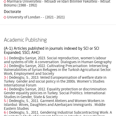
Marmara Üniversitesi - İktisadi ve İdari Bilimler Fakültesi - İktisat
Bölümü (1988 - 1992)
Doctorate
University of Londan - - (2021 - 2021)
Academic Publishing
(A-1) Articles published in journals indexed by SCI or SCI
Expanded, SSCI, AHCI
1-)
Dedeoğlu Saniye, 2023. Social reproduction, women’s labour
and systems of life: A conversation. Dialogues in Human Geography
2-)
Dedeoğlu Saniye, 2022. Cultivating Precarisation: Intersecting
Vulnerabilities of Syrian Refugees in the Turkish Agricultural Sector.
Work, Employment and Society
3-)
Dedeoglu, S., 2013. Veiled Europeanisation of welfare state in
Turkey: Gender and social policy in the 2000s. Women's Studies
International Forum
4-)
Dedeoğlu Saniye, 2012. Equality protection or discrimination
Gender equality policies in Turkey. Social Politics: International
Studies in Gender, State & Society
5-)
Dedeoglu, S., 2011. Garment Ateliers and Women Workers in
Istanbul: Wives, Daughters and Azerbaijani Immigrants . Middle
Eastern Studies
6-)
Dedeoglu, S., 2011. Gendering Industrial Subcontracting Work: A