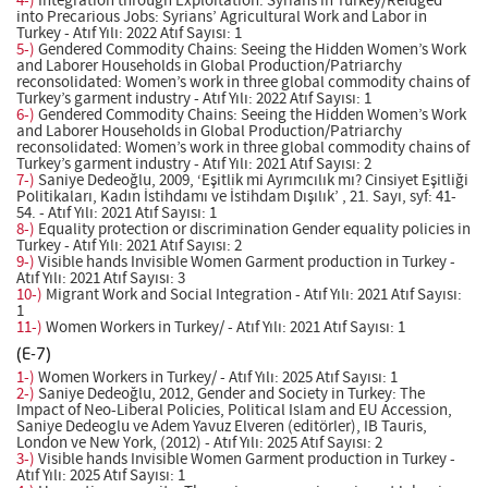
4-)
Integration through Exploitation: Syrians in Turkey/Refuged
into Precarious Jobs: Syrians’ Agricultural Work and Labor in
Turkey - Atıf Yılı: 2022 Atıf Sayısı: 1
5-)
Gendered Commodity Chains: Seeing the Hidden Women’s Work
and Laborer Households in Global Production/Patriarchy
reconsolidated: Women’s work in three global commodity chains of
Turkey’s garment industry - Atıf Yılı: 2022 Atıf Sayısı: 1
6-)
Gendered Commodity Chains: Seeing the Hidden Women’s Work
and Laborer Households in Global Production/Patriarchy
reconsolidated: Women’s work in three global commodity chains of
Turkey’s garment industry - Atıf Yılı: 2021 Atıf Sayısı: 2
7-)
Saniye Dedeoğlu, 2009, ‘Eşitlik mi Ayrımcılık mı? Cinsiyet Eşitliği
Politikaları, Kadın İstihdamı ve İstihdam Dışılık’ , 21. Sayı, syf: 41-
54. - Atıf Yılı: 2021 Atıf Sayısı: 1
8-)
Equality protection or discrimination Gender equality policies in
Turkey - Atıf Yılı: 2021 Atıf Sayısı: 2
9-)
Visible hands Invisible Women Garment production in Turkey -
Atıf Yılı: 2021 Atıf Sayısı: 3
10-)
Migrant Work and Social Integration - Atıf Yılı: 2021 Atıf Sayısı:
1
11-)
Women Workers in Turkey/ - Atıf Yılı: 2021 Atıf Sayısı: 1
(E-7)
1-)
Women Workers in Turkey/ - Atıf Yılı: 2025 Atıf Sayısı: 1
2-)
Saniye Dedeoğlu, 2012, Gender and Society in Turkey: The
Impact of Neo-Liberal Policies, Political Islam and EU Accession,
Saniye Dedeoglu ve Adem Yavuz Elveren (editörler), IB Tauris,
London ve New York, (2012) - Atıf Yılı: 2025 Atıf Sayısı: 2
3-)
Visible hands Invisible Women Garment production in Turkey -
Atıf Yılı: 2025 Atıf Sayısı: 1