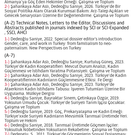
Almanya’ya Göç Eden Hekimler Örneği. Çalışma ve Toplum
2-)
Şahankaya Adar Aslı, Dedeoğlu Saniye, 2026. Türkiye’de Bir
Sosyal Politika Alanı Olarak Kurumsal Bakım: Arz-Talep Açıkları ve
Gelecek Senaryoları Üzerine Bir Değerlendirme. Çalışma ve Toplum
(A-2) Technical Notes, Letters to the Editor, Discussions and
Abstracts published in journals indexed by SCI or SCI-Expanded
, SSCI, AHCI
1-)
Dedeoğlu Saniye, 2022. Special dossier editor’s introduction
Gender, care, and work in Turkey: from familialism to neo-
paternalism. New Perspectives on Turkey
(A-7)
1-)
Şahankaya Adar Aslı, Dedeoğlu Saniye, Kurtuluş Güneş, 2023.
Türkiye’de Kadın Kooperatifleri: Mevcut Durum Analizi, Kadın
Güçlenmesi ve İstihdam Yaratma Potansiyeli. Çalışma ve Toplum
2-)
Şahankaya Adar Aslı, Dedeoğlu Saniye, 2023. Türkiye’de Kadın
Kooperatiflerinin Kadınların Güçlenmesine Etkisi. Fe Dergi
3-)
Şahankaya Adar Aslı, Dedeoğlu Saniye, 2023. Türkiye’de
Ataerkinin Kadın İstihdamı Tabusu: İşveren Tutumları Üzerine Bir
Uygulama. Mülkiye Dergisi
4-)
Dedeoğlu Saniye, Bayraktar Sinem, Çetinkaya Özgür, 2019.
Yoksulun Umudu Çocuk: Türkiye’de Suriyeli Tarım İşçisi Çocuklar.
Çalışma ve Toplum
5-)
Dedeoğlu Saniye, 2019. Göç, Prekaryalaşma ve Kadın Emeği:
Türkiye’xxde Suriyeli Kadınların Mevsimlik Tarımsal Üretimde Yeri.
Toplum ve Hekim
6-)
Dedeoğlu Saniye, 2018. Tarımsal Üretimde Göçmen İşçiler:
Yoksulluk Nöbetinden Yoksulların Rekabetine . Çalışma ve Toplum
7-)
Dedeoglu, S., 2011. Türkiye’de Göçmenlerin Sosyal Dışlanması: