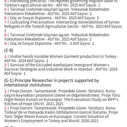
4-)
Harvesting precarity: The regimes governing migrant labor in
Türkiye’s agricultural sector - Atıf Yılı: 2025 Atıf Sayısı: 1
5-)
Tarımsal Üretimde Göçmen İşçiler: Yoksulluk Nöbetinden
Yoksulların Rekabetine - Atıf Yılı: 2025 Atıf Sayısı: 2
6-)
Göç ve Sosyal Dışlanma - Atıf Yılı: 2023 Atıf Sayısı: 3
7-)
Cultivating Precarisation: Intersecting Vulnerabilities of Syrian
Refugees in the Turkish Agricultural Sector - Atıf Yılı: 2023 Atıf Sayısı:
1
8-)
Tarımsal Üretimde Göçmen İşçiler: Yoksulluk Nöbetinden
Yoksulların Rekabetine - Atıf Yılı: 2023 Atıf Sayısı: 2
9-)
Göç ve Sosyal Dışlanma - Atıf Yılı: -1 Atıf Sayısı: 1
(E-8)
1-)
Visible hands Invisible Women Garment production in Turkey -
Atıf Yılı: 2024 Atıf Sayısı: 2
2-)
Survival of the Excluded Azerbaijani Immigrant Women s
Survival Strategies and Industrial Work in Istanbul - Atıf Yılı: 2024
Atıf Sayısı: 1
(G-1) Principle Researcher in projects supported by
international institutions
1-)
Proje Durum: Tamamlandı. Projedeki Görev: Yürütücü. Konu:
Geçim kaynakları projesinin izleme ve değerlendirmesi. Proje Türü:
Diğer Resmi Kurum ve Kuruluşlar. The Evaluation Study on WFP’s
Kitchen of Hope (MUV). 2021-2021
2-)
Proje Durum: Tamamlandı. Projedeki Görev: Yürütücü. Konu:
Türkiye'de ve Dünyada Kadın İstihdamının Güncel Durumu. Proje
Türü: Diğer Resmi Kurum ve Kuruluşlar. Current Situation of
Women’s Employment in Turkey and World. 2020-2021