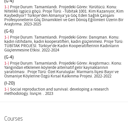
(G-4)
1-)
Proje Durum: Tamamlandı. Projedeki Görev: Yürütücü. Konu:
Nitelikli işgücü göçü. Proje Türü: -Tübitak 1001. Kim Kazanıyor, Kim
Kaybediyor? Türkiye'den Almanya'ya Göç Eden Sağlık Çalışanı
Profesyonellerin Göç Dinamikleri ve Geri Dönüş Eğilimleri Üzerin Bir
Araştırma. 2023-2025
(G-6)
1-)
Proje Durum: Tamamlandı. Projedeki Görev: Danışman. Konu:
kadın istihdamı, kadın kooperatifleri, kadın güçlenmesi. Proje Türü:
TÜBİTAK PROJESİ. Türkiye'de Kadın Kooperatiflerinin Kadınların
Güçlenmesine Etkisi. 2022-2024
(G-4)
1-)
Proje Durum: Tamamlandı. Projedeki Görev: Araştırmacı. Konu:
Yangından etkilenen köylerde alternatif gelir kaynaklarının
yaratılması . Proje Türü: Özel Kuruluşlar. Marmaris İlçesi Bayır ve
Osmaniye Köylerine Özgü Kırsal Kalkınma Projesi. 2022-2022
(I-20)
1-)
Social reproduction and survival: developing a research
methodology. İsviçre. . 2023
Courses