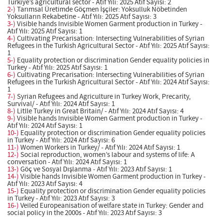
Türkiye’s agricultural sector - Atıf Yılı: 2025 Atıf Sayısı: 2
2-)
Tarımsal Üretimde Göçmen İşçiler: Yoksulluk Nöbetinden
Yoksulların Rekabetine - Atıf Yılı: 2025 Atıf Sayısı: 3
3-)
Visible hands Invisible Women Garment production in Turkey -
Atıf Yılı: 2025 Atıf Sayısı: 1
4-)
Cultivating Precarisation: Intersecting Vulnerabilities of Syrian
Refugees in the Turkish Agricultural Sector - Atıf Yılı: 2025 Atıf Sayısı:
1
5-)
Equality protection or discrimination Gender equality policies in
Turkey - Atıf Yılı: 2025 Atıf Sayısı: 1
6-)
Cultivating Precarisation: Intersecting Vulnerabilities of Syrian
Refugees in the Turkish Agricultural Sector - Atıf Yılı: 2024 Atıf Sayısı:
1
7-)
Syrian Refugees and Agriculture in Turkey Work, Precarity,
Survival/ - Atıf Yılı: 2024 Atıf Sayısı: 1
8-)
Litlle Turkey in Great Britain/ - Atıf Yılı: 2024 Atıf Sayısı: 4
9-)
Visible hands Invisible Women Garment production in Turkey -
Atıf Yılı: 2024 Atıf Sayısı: 1
10-)
Equality protection or discrimination Gender equality policies
in Turkey - Atıf Yılı: 2024 Atıf Sayısı: 6
11-)
Women Workers in Turkey/ - Atıf Yılı: 2024 Atıf Sayısı: 1
12-)
Social reproduction, women’s labour and systems of life: A
conversation - Atıf Yılı: 2024 Atıf Sayısı: 1
13-)
Göç ve Sosyal Dışlanma - Atıf Yılı: 2023 Atıf Sayısı: 1
14-)
Visible hands Invisible Women Garment production in Turkey -
Atıf Yılı: 2023 Atıf Sayısı: 4
15-)
Equality protection or discrimination Gender equality policies
in Turkey - Atıf Yılı: 2023 Atıf Sayısı: 3
16-)
Veiled Europeanisation of welfare state in Turkey: Gender and
social policy in the 2000s - Atıf Yılı: 2023 Atıf Sayısı: 3