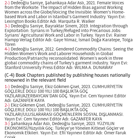
2-)
Dedeoğlu Saniye, Şahankaya Adar Aslı, 2021. Female Voices
from the Worksite: The Impact of Hidden Bias against Working
Women across the Globe/Voicing the Invisible: Women's Home-
based Work and Labor in Istanbul's Garment Industry. Yayın Evi:
Lexington Books Editör Adı: Marquita R. Walker
3-)
Dedeoğlu Saniye, Bayraktar Sinem, 2019. Integration through
Exploitation: Syrians in Turkey/Refuged into Precarious Jobs:
Syrians’ Agricultural Work and Labor in Turkey. Yayın Evi: Rainer
Hampp Verlag Editör Adı: Gaye Yılmaz, İsmail Doğa Karatepe, Tolga
Tören
4-)
Dedeoğlu Saniye, 2012. Gendered Commodity Chains: Seeing the
Hidden Women’s Work and Laborer Households in Global
Production/Patriarchy reconsolidated: Women’s work in three
global commodity chains of Turkey’s garment industry. Yayın Evi:
Stanford University Press Editör Adı: WILMA A. DUNAWAY
(C-4) Book Chapters published by publishing houses nationally
renowned in the relevant field
1-)
Dedeoğlu Saniye, Ekiz Gökmen Çisel, 2023. CUMHURİYETİN
GÖÇLERLE DOLU 100 YILI 100 BAŞLIKTA GÖÇ
YAZILARI/AZERBAYCAN’DAN GÖÇ. Yayın Evi: Cem Yayınevi Editör
Adı: GAZANFER KAYA
2-)
Ekiz Gökmen Çisel, Dedeoğlu Saniye, 2023. CUMHURİYETİN
GÖÇLERLE DOLU 100 YILI 100 BAŞLIKTA GÖÇ
YAZILARI/ULUSLARARASI GÖÇMENLERİN SOSYAL DIŞLANMASI.
Yayın Evi: Cem Yayınevi Editör Adı: GAZANFER KAYA
3-)
Şahankaya Adar Aslı, Dedeoğlu Saniye, 2023. YÜZYILIN
EKONOMİSİ/Yüzyıllık Göç: Türkiye’ye Yönelen Kitlesel Göçler ve
Ekonomik Etkileri. Yayın Evi: Efil Yayınevi Editör Adı: Ömer Faruk
Çolak