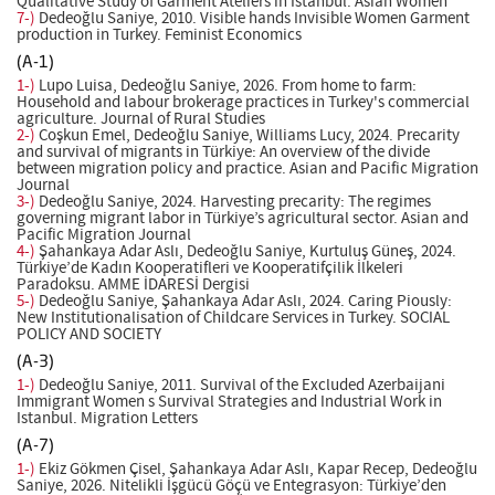
Qualitative Study of Garment Ateliers in Istanbul. Asian Women
7-)
Dedeoğlu Saniye, 2010. Visible hands Invisible Women Garment
production in Turkey. Feminist Economics
(A-1)
1-)
Lupo Luisa, Dedeoğlu Saniye, 2026. From home to farm:
Household and labour brokerage practices in Turkey's commercial
agriculture. Journal of Rural Studies
2-)
Coşkun Emel, Dedeoğlu Saniye, Williams Lucy, 2024. Precarity
and survival of migrants in Türkiye: An overview of the divide
between migration policy and practice. Asian and Pacific Migration
Journal
3-)
Dedeoğlu Saniye, 2024. Harvesting precarity: The regimes
governing migrant labor in Türkiye’s agricultural sector. Asian and
Pacific Migration Journal
4-)
Şahankaya Adar Aslı, Dedeoğlu Saniye, Kurtuluş Güneş, 2024.
Türkiye’de Kadın Kooperatifleri ve Kooperatifçilik İlkeleri
Paradoksu. AMME İDARESİ Dergisi
5-)
Dedeoğlu Saniye, Şahankaya Adar Aslı, 2024. Caring Piously:
New Institutionalisation of Childcare Services in Turkey. SOCIAL
POLICY AND SOCIETY
(A-3)
1-)
Dedeoğlu Saniye, 2011. Survival of the Excluded Azerbaijani
Immigrant Women s Survival Strategies and Industrial Work in
Istanbul. Migration Letters
(A-7)
1-)
Ekiz Gökmen Çisel, Şahankaya Adar Aslı, Kapar Recep, Dedeoğlu
Saniye, 2026. Nitelikli İşgücü Göçü ve Entegrasyon: Türkiye’den