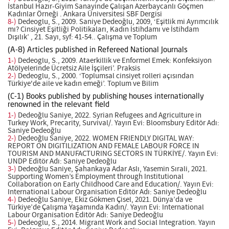
İstanbul Hazır-Giyim Sanayinde Çalışan Azerbaycanlı Göçmen
Kadınlar Örneği . Ankara Üniversitesi SBF Dergisi
8-)
Dedeoglu, S., 2009. Saniye Dedeoğlu, 2009, ‘Eşitlik mi Ayrımcılık
mı? Cinsiyet Eşitliği Politikaları, Kadın İstihdamı ve İstihdam
Dışılık’ , 21. Sayı, syf: 41-54.. Çalışma ve Toplum
(A-8) Articles published in Refereed National Journals
1-)
Dedeoglu, S., 2009. Ataerkillik ve Enformel Emek: Konfeksiyon
Atölyelerinde Ücretsiz Aile İşçileri’. Praksis
2-)
Dedeoglu, S., 2000. ‘Toplumsal cinsiyet rolleri açısından
Türkiye'de aile ve kadın emeği’. Toplum ve Bilim
(C-1) Books published by publishing houses internationally
renowned in the relevant field
1-)
Dedeoğlu Saniye, 2022. Syrian Refugees and Agriculture in
Turkey Work, Precarity, Survival/. Yayın Evi: Bloomsbury Editör Adı:
Saniye Dedeoğlu
2-)
Dedeoğlu Saniye, 2022. WOMEN FRIENDLY DIGITAL WAY:
REPORT ON DIGITILIZATION AND FEMALE LABOUR FORCE IN
TOURISM AND MANUFACTURING SECTORS IN TÜRKİYE/. Yayın Evi:
UNDP Editör Adı: Saniye Dedeoğlu
3-)
Dedeoğlu Saniye, Şahankaya Adar Aslı, Yasemin Sırali, 2021.
Supporting Women’s Employment through Institutional
Collaboration on Early Childhood Care and Education/. Yayın Evi:
International Labour Organisation Editör Adı: Saniye Dedeoğlu
4-)
Dedeoğlu Saniye, Ekiz Gökmen Çisel, 2021. Dünya’da ve
Türkiye’de Çalışma Yaşamında Kadın/. Yayın Evi: International
Labour Organisation Editör Adı: Saniye Dedeoğlu
5-)
Dedeoglu, S., 2014. Migrant Work and Social Integration. Yayın