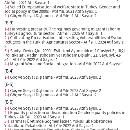
Atıf Yılı: 2021 Atıf Sayısı: 1
3-)
Veiled Europeanisation of welfare state in Turkey: Gender and
social policy in the 2000s - Atıf Yılı: 2021 Atıf Sayısı: 1
4-)
Göç ve Sosyal Dışlanma - Atıf Yılı: -1 Atıf Sayısı: 2
(E-3)
1-)
Harvesting precarity: The regimes governing migrant labor in
Türkiye’s agricultural sector - Atıf Yılı: 2025 Atıf Sayısı: 1
2-)
Cultivating Precarisation: Intersecting Vulnerabilities of Syrian
Refugees in the Turkish Agricultural Sector - Atıf Yılı: 2024 Atıf Sayısı:
2
3-)
Saniye Dedeoğlu, 2009, ‘Eşitlik mi Ayrımcılık mı? Cinsiyet Eşitliği
Politikaları, Kadın İstihdamı ve İstihdam Dışılık’ , 21. Sayı, syf: 41-
54. - Atıf Yılı: 2022 Atıf Sayısı: 1
4-)
Migrant Work and Social Integration - Atıf Yılı: 2022 Atıf Sayısı: 1
(E-4)
1-)
Göç ve Sosyal Dışlanma - Atıf Yılı: 2023 Atıf Sayısı: 2
(E-5)
1-)
Göç ve Sosyal Dışlanma - Atıf Yılı: 2023 Atıf Sayısı: 2
2-)
Göç ve Sosyal Dışlanma - Atıf Yılı: -1 Atıf Sayısı: 2
(E-6)
1-)
Göç ve Sosyal Dışlanma - Atıf Yılı: 2023 Atıf Sayısı: 1
2-)
Equality protection or discrimination Gender equality policies in
Turkey - Atıf Yılı: 2023 Atıf Sayısı: 1
3-)
Tarımsal Üretimde Göçmen İşçiler: Yoksulluk Nöbetinden
Yoksulların Rekabetine - Atıf Yılı: 2022 Atıf Sayısı: 1