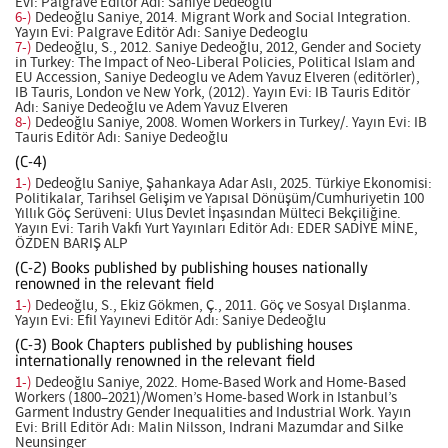
Evi: Palgrave Editör Adı: Saniye Dedeoglu
6-)
Dedeoğlu Saniye, 2014. Migrant Work and Social Integration.
Yayın Evi: Palgrave Editör Adı: Saniye Dedeoglu
7-)
Dedeoğlu, S., 2012. Saniye Dedeoğlu, 2012, Gender and Society
in Turkey: The Impact of Neo-Liberal Policies, Political Islam and
EU Accession, Saniye Dedeoglu ve Adem Yavuz Elveren (editörler),
IB Tauris, London ve New York, (2012). Yayın Evi: IB Tauris Editör
Adı: Saniye Dedeoğlu ve Adem Yavuz Elveren
8-)
Dedeoğlu Saniye, 2008. Women Workers in Turkey/. Yayın Evi: IB
Tauris Editör Adı: Saniye Dedeoğlu
(C-4)
1-)
Dedeoğlu Saniye, Şahankaya Adar Aslı, 2025. Türkiye Ekonomisi:
Politikalar, Tarihsel Gelişim ve Yapısal Dönüşüm/Cumhuriyetin 100
Yıllık Göç Serüveni: Ulus Devlet İnşasından Mülteci Bekçiliğine.
Yayın Evi: Tarih Vakfı Yurt Yayınları Editör Adı: EDER SADİYE MİNE,
ÖZDEN BARIŞ ALP
(C-2) Books published by publishing houses nationally
renowned in the relevant field
1-)
Dedeoğlu, S., Ekiz Gökmen, Ç., 2011. Göç ve Sosyal Dışlanma.
Yayın Evi: Efil Yayınevi Editör Adı: Saniye Dedeoğlu
(C-3) Book Chapters published by publishing houses
internationally renowned in the relevant field
1-)
Dedeoğlu Saniye, 2022. Home-Based Work and Home-Based
Workers (1800–2021)/Women’s Home-based Work in Istanbul’s
Garment Industry Gender Inequalities and Industrial Work. Yayın
Evi: Brill Editör Adı: Malin Nilsson, Indrani Mazumdar and Silke
Neunsinger