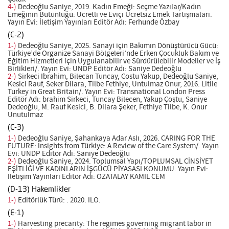
4-)
Dedeoğlu Saniye, 2019. Kadın Emeği: Seçme Yazılar/Kadın
Emeğinin Bütünlüğü: Ücretli ve Eviçi Ücretsiz Emek Tartışmaları.
Yayın Evi: İletişim Yayınları Editör Adı: Ferhunde Özbay
(C-2)
1-)
Dedeoğlu Saniye, 2025. Sanayi için Bakımın Dönüştürücü Gücü:
Türkiye’de Organize Sanayi Bölgeleri’nde Erken Çocukluk Bakım ve
Eğitim Hizmetleri için Uygulanabilir ve Sürdürülebilir Modeller ve İş
Birlikleri/. Yayın Evi: UNDP Editör Adı: Saniye Dedeoğlu
2-)
Sirkeci Ibrahim, Bilecan Tuncay, Costu Yakup, Dedeoğlu Saniye,
Kesici Rauf, Seker Dilara, Tilbe Fethiye, Untulmaz Onur, 2016. Litlle
Turkey in Great Britain/. Yayın Evi: Transnational London Press
Editör Adı: brahim Sirkeci, Tuncay Bilecen, Yakup Çoştu, Saniye
Dedeoğlu, M. Rauf Kesici, B. Dilara Şeker, Fethiye Tilbe, K. Onur
Unutulmaz
(C-3)
1-)
Dedeoğlu Saniye, Şahankaya Adar Aslı, 2026. CARING FOR THE
FUTURE: Insights from Türkiye: A Review of the Care System/. Yayın
Evi: UNDP Editör Adı: Saniye Dedeoğlu
2-)
Dedeoğlu Saniye, 2024. Toplumsal Yapı/TOPLUMSAL CİNSİYET
EŞİTLİĞİ VE KADINLARIN İŞGÜCÜ PİYASASI KONUMU. Yayın Evi:
İletişim Yayınları Editör Adı: ÖZATALAY KAMİL CEM
(D-13) Hakemlikler
1-)
Editörlük Türü: . 2020. ILO.
(E-1)
1-)
Harvesting precarity: The regimes governing migrant labor in