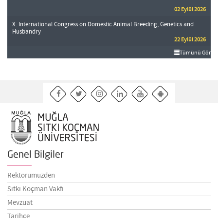
02 Eylül 2026
X. International Congress on Domestic Animal Breeding, Genetics and
Husbandry
22 Eylül 2026
Tümünü Gör
Genel Bilgiler
Rektörümüzden
Sıtkı Koçman Vakfı
Mevzuat
Tarihçe