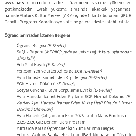
www.basvuru.mu.edu.tr
adresi üzerinden sisteme yüklemeleri
gerekmektedir. Evrak yükleme sırasında aksaklık yaşanması
halinde Atatürk Kültür Merkezi (AKM) içinde 1. katta bulunan İŞKUR
Gençlik Programı Koordinasyon ofisine gelerek destek alabilirsiniz.
Öğrencilerimizden İstenen Belgeler
Öğrenci Belgesi
(E-Devlet)
Sağlık Raporu (
MEDİKO yada en yakın sağlık kuruluşlarından
alınabilir
)
Adli Sicil Kaydı
(E-Devlet)
Yerleşim Yeri ve Diğer Adres Belgesi
(E-Devlet)
Aynı Hanede İkamet Eden Kişi Belgesi
(E-Devlet)
SGK Hizmet Dökümü
(E-Devlet)
Sosyal Güvenlik Kayıt Sorgulama Evrakı
(E-Devlet)
Aynı Hanede İkamet Eden Kişilerin SGK Hizmet Dökümü
(E-
devlet- Aynı Hanede İkamet Eden 18 Yaş Üstü Bireyin Hizmet
Dökümü Olmalıdır)
Aynı Hanede Çalışanların Ekim 2025 Tarihli Maaş Bordrosu
2025-2026 Güz Dönemi Ders Programı
Yurtlarda Kalan Öğrenciler İçin Yurt Barınma Belgesi
Adınıza Açılmış Banka Hesabının İBAN Numarasını Gösterir