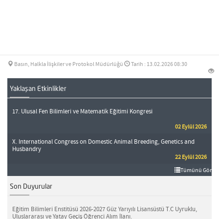
Basın, Halkla İlişkiler ve Protokol Müdürlüğü
Tarih : 13.02.2026 08:30
Yaklaşan Etkinlikler
17. Ulusal Fen Bilimleri ve Matematik Eğitimi Kongresi
02 Eylül 2026
X. International Congress on Domestic Animal Breeding, Genetics and
Husbandry
22 Eylül 2026
Tümünü Gör
Son Duyurular
Eğitim Bilimleri Enstitüsü 2026-2027 Güz Yarıyılı Lisansüstü T.C Uyruklu,
Uluslararası ve Yatay Geçiş Öğrenci Alım İlanı.