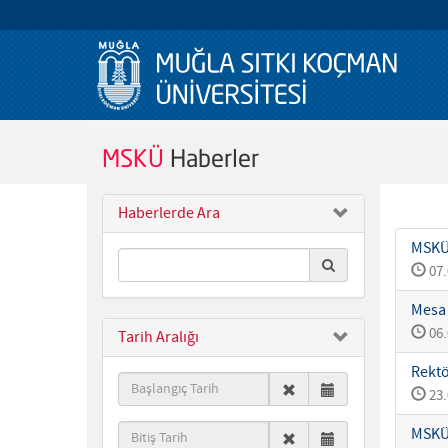
MSKÜ
Haberler
Haberlerde Ara
MSKÜ 
07.
Mesa 
06.
Tarih Aralığı
Rektö
23.
MSKÜ 