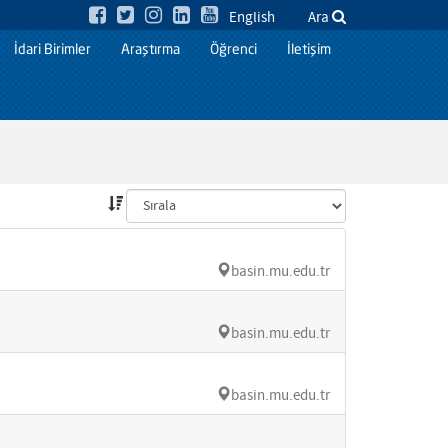
English
Ara
İdari Birimler
Araştırma
Öğrenci
İletişim
basin.mu.edu.tr
basin.mu.edu.tr
basin.mu.edu.tr