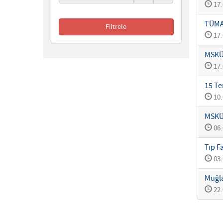
17.
TÜMA 
17.
MSKÜ’
17.
15 Te
10.
MSKÜ’
06.
Tıp F
03.
Muğla
22.